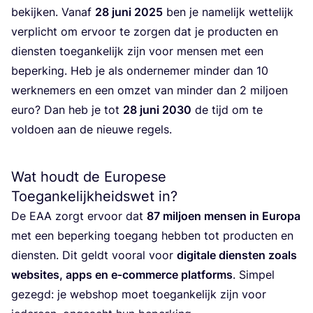
bekij­ken. Van­af
28
juni
2025
ben je name­lijk wet­te­lijk
ver­plicht om ervoor te zor­gen dat je pro­duc­ten en
dien­sten toe­gan­ke­lijk zijn voor men­sen met een
beper­king. Heb je als onder­ne­mer min­der dan
10
werk­ne­mers en een omzet van min­der dan
2
mil­joen
euro? Dan heb je tot
28
juni
2030
de tijd om te
vol­doen aan de nieu­we regels.
Wat houdt de Europese
Toegankelijkheidswet in?
De
EAA
zorgt ervoor dat
87
mil­joen men­sen in Euro­pa
met een beper­king toe­gang heb­ben tot pro­duc­ten en
dien­sten. Dit geldt voor­al voor
digi­ta­le dien­sten zoals
web­si­tes, apps en e‑commerce plat­forms
. Sim­pel
gezegd: je web­shop moet toe­gan­ke­lijk zijn voor