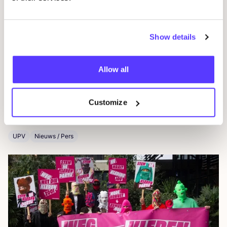
Show details
Allow all
24 juli 2026
Customize
De data ach­ter cir­cu­lai­re mode in steden
UPV
Nieuws / Pers