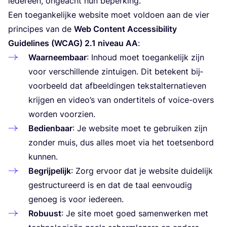
ieder­een, onge­acht hun beperking.
Een toe­gan­ke­lij­ke web­si­te moet vol­doen aan de vier
prin­ci­pes van de
Web Con­tent Acces­si­bi­li­ty
Gui­de­li­nes (
WCAG
)
2
.
1
niveau
AA
:
Waar­neem­baar
: Inhoud moet toe­gan­ke­lijk zijn
voor ver­schil­len­de zin­tui­gen. Dit bete­kent bij­
voor­beeld dat afbeel­din­gen tekstal­ter­na­tie­ven
krij­gen en video’s van onder­ti­tels of voi­ce-overs
wor­den voorzien.
Bedien­baar
: Je web­si­te moet te gebrui­ken zijn
zon­der muis, dus alles moet via het toet­sen­bord
kunnen.
Begrij­pe­lijk
: Zorg ervoor dat je web­si­te dui­de­lijk
gestruc­tu­reerd is en dat de taal een­vou­dig
genoeg is voor iedereen.
Robuust
: Je site moet goed samen­wer­ken met