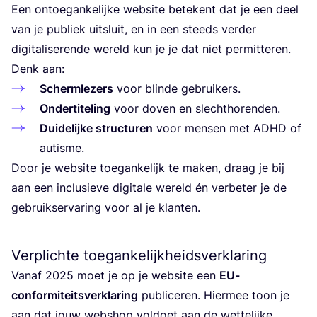
Een ontoe­gan­ke­lij­ke web­si­te bete­kent dat je een deel
van je publiek uit­sluit, en in een steeds ver­der
digi­ta­li­se­ren­de wereld kun je je dat niet per­mit­te­ren.
Denk aan:
Scherm­le­zers
voor blin­de gebruikers.
Onder­ti­te­ling
voor doven en slechthorenden.
Dui­de­lij­ke struc­tu­ren
voor men­sen met
ADHD
of
autisme.
Door je web­si­te toe­gan­ke­lijk te maken, draag je bij
aan een inclu­sie­ve digi­ta­le wereld én ver­be­ter je de
gebruik­s­er­va­ring voor al je klanten.
Verplichte toegankelijkheidsverklaring
Van­af
2025
moet je op je web­si­te een
EU-
con­for­mi­teits­ver­kla­ring
publi­ce­ren. Hier­mee toon je
aan dat jouw web­shop vol­doet aan de wet­te­lij­ke