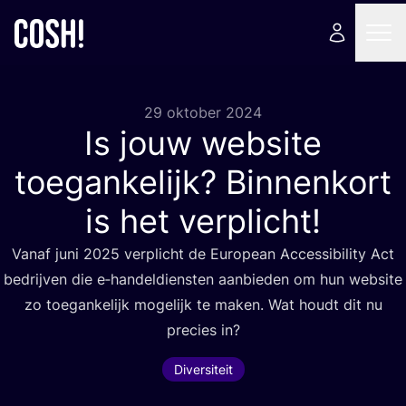
29 oktober 2024
Is jouw website
toegankelijk? Binnenkort
is het verplicht!
Van­af juni
2025
ver­plicht de Euro­pean Acces­si­bi­li­ty Act
bedrij­ven die e‑handeldiensten aan­bie­den om hun web­si­te
zo toe­gan­ke­lijk moge­lijk te maken. Wat houdt dit nu
pre­cies in?
Diversiteit