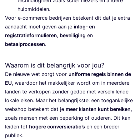
tech­no­lo­gie­ën zoals scherm­le­zers en ande­re
hulpmiddelen.
Voor e‑commerce bedrij­ven bete­kent dit dat je extra
aan­dacht moet geven aan je
inlog- en
regi­stra­tie­for­mu­lie­ren
,
bevei­li­ging
en
betaal­pro­ces­sen
.
Waarom is dit belangrijk voor jou?
De nieu­we wet zorgt voor
uni­for­me regels bin­nen de
EU
, waar­door het mak­ke­lij­ker wordt om in meer­de­re
lan­den te ver­ko­pen zon­der gedoe met ver­schil­len­de
loka­le eisen. Maar het belang­rijk­ste: een toe­gan­ke­lij­ke
web­shop bete­kent dat je
meer klan­ten kunt berei­ken
,
zoals men­sen met een beper­king of oude­ren. Dit kan
lei­den tot
hoge­re con­ver­siera­ti­o’s
en een bre­der
publiek.