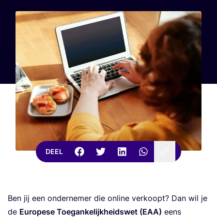
DEEL
Ben jij een onder­ne­mer die onli­ne ver­koopt? Dan wil je
de
Euro­pe­se Toe­gan­ke­lijk­heids­wet (
EAA
)
eens