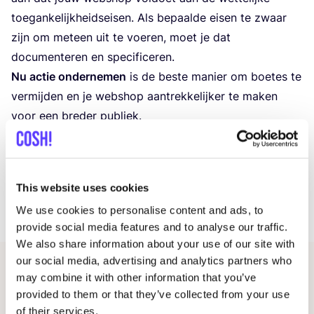
toe­gan­ke­lijk­heids­ei­sen. Als bepaal­de eisen te zwaar
zijn om met­een uit te voe­ren, moet je dat
docu­men­te­ren en specificeren.
Nu actie onder­ne­men
is de bes­te manier om boe­tes te
ver­mij­den en je web­shop aan­trek­ke­lij­ker te maken
voor een bre­der publiek.
Silke Cools
This website uses cookies
DEEL
We use cookies to personalise content and ads, to
provide social media features and to analyse our traffic.
We also share information about your use of our site with
our social media, advertising and analytics partners who
Gerelateerde artikelen
may combine it with other information that you’ve
provided to them or that they’ve collected from your use
of their services.