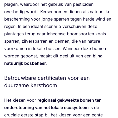
pla­gen, waar­door het gebruik van pes­ti­ci­den
over­bo­dig wordt. Ker­sen­bo­men die­nen als natuur­lij­ke
bescher­ming voor jon­ge spar­ren tegen har­de wind en
regen. In een ide­aal sce­na­rio ver­schui­ven deze
plan­ta­ges terug naar inheem­se boom­soor­ten zoals
spar­ren, zil­ver­spar­ren en den­nen, die van natu­re
voor­ko­men in loka­le bos­sen. Wan­neer deze bomen
wor­den geoogst, maakt dit deel uit van een
bij­na
natuur­lijk bos­be­heer.
Betrouwbare certificaten voor een
duurzame kerstboom
Het kie­zen voor
regi­o­naal gekweek­te bomen ter
onder­steu­ning van het loka­le eco­sys­teem
is de
cru­ci­a­le eer­ste stap bij het kie­zen voor een ech­te