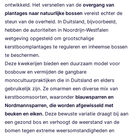
ont­wik­keld. Het ver­snel­len van de
over­gang van
plan­ta­ges naar natuur­lij­ke bos­sen
ver­eist ech­ter de
steun van de over­heid. In Duits­land, bij­voor­beeld,
heb­ben de auto­ri­tei­ten in Noor­drijn-West­fa­len
wet­ge­ving opge­steld om groot­scha­li­ge
kerst­boom­plan­ta­ges te regu­le­ren en inheem­se bos­sen
te beschermen.
Deze kwe­ke­rij­en bie­den een duur­zaam model voor
bos­bouw en ver­mij­den de gang­ba­re
mono­cul­tuur­prak­tij­ken die in Duits­land en elders
gebrui­ke­lijk zijn. Ze omar­men een diver­se mix van
kerst­boom­soor­ten, waar­on­der
blauw­spar­ren en
Nord­man­n­spar­ren, die wor­den afge­wis­seld met
beu­ken en eiken.
Deze bewus­te vari­a­tie draagt bij aan
een gezond bos en ver­hoogt de weer­stand van de
bomen tegen extre­me weers­om­stan­dig­he­den en