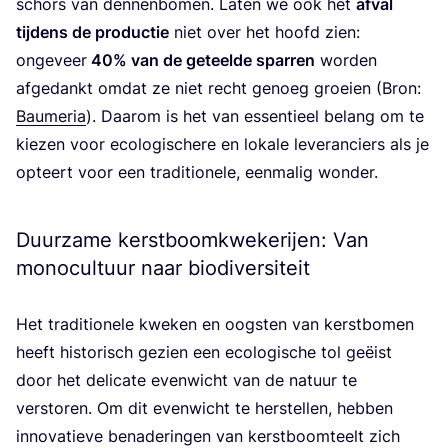
schors van den­nen­bo­men. Laten we ook het
afval
tij­dens de pro­duc­tie
niet over het hoofd zien:
onge­veer
40
% van de geteel­de spar­ren
wor­den
afge­dankt omdat ze niet recht genoeg groei­en (Bron:
Bau­me­ria
). Daar­om is het van essen­ti­eel belang om te
kie­zen voor eco­lo­gi­sche­re en loka­le leve­ran­ciers als je
opteert voor een tra­di­ti­o­ne­le, een­ma­lig wonder.
Duurzame kerstboomkwekerijen: Van
monocultuur naar biodiversiteit
Het tra­di­ti­o­ne­le kwe­ken en oog­sten van kerst­bo­men
heeft his­to­risch gezien een eco­lo­gi­sche tol geëist
door het deli­ca­te even­wicht van de natuur te
ver­sto­ren. Om dit even­wicht te her­stel­len, heb­ben
inno­va­tie­ve bena­de­rin­gen van kerst­boom­teelt zich