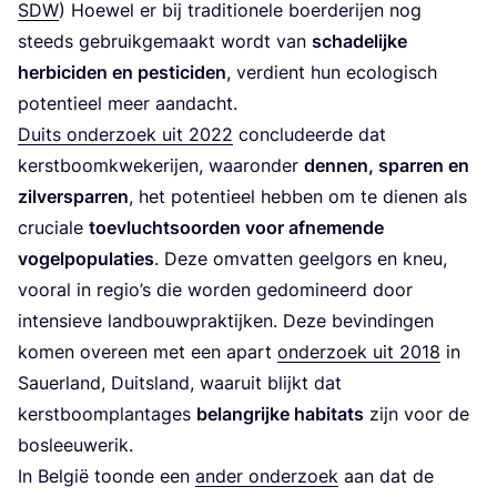
SDW
) Hoe­wel er bij tra­di­ti­o­ne­le boer­de­rij­en nog
steeds gebruik­ge­maakt wordt van
scha­de­lij­ke
her­bi­ci­den en pes­ti­ci­den
, ver­dient hun eco­lo­gisch
poten­ti­eel meer aandacht.
Duits onder­zoek uit
2022
con­clu­deer­de dat
kerst­boom­kwe­ke­rij­en, waar­on­der
den­nen, spar­ren en
zil­ver­spar­ren
, het poten­ti­eel heb­ben om te die­nen als
cru­ci­a­le
toe­vluchts­oor­den voor afne­men­de
vogel­po­pu­la­ties
. Deze omvat­ten geel­gors en kneu,
voor­al in regi­o’s die wor­den gedo­mi­neerd door
inten­sie­ve land­bouw­prak­tij­ken. Deze bevin­din­gen
komen over­een met een apart
onder­zoek uit
2018
in
Sau­er­land, Duits­land, waar­uit blijkt dat
kerst­boom­plan­ta­ges
belang­rij­ke habi­tats
zijn voor de
bosleeuwerik.
In Bel­gië toon­de een
ander onder­zoek
aan dat de