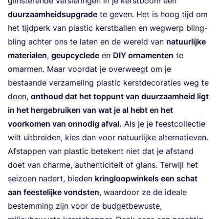
glin­ste­ren­de ver­sie­rin­gen in je kerst­boom een
duur­zaam­heid­sup­gra­de
te geven. Het is hoog tijd om
het tijd­perk van plas­tic kerst­bal­len en weg­werp bling-
bling ach­ter ons te laten en de wereld van
natuur­lij­ke
mate­ri­a­len
,
geup­cy­cle­de
en
DIY
orna­men­ten
te
omar­men. Maar voor­dat je over­weegt om je
bestaan­de ver­za­me­ling plas­tic kerst­de­co­ra­ties weg te
doen,
ont­houd dat het top­punt van duur­zaam­heid ligt
in het her­ge­brui­ken van wat je al hebt en het
voor­ko­men van onno­dig afval.
Als je je feest­col­lec­tie
wilt uit­brei­den, kies dan voor natuur­lij­ke alternatieven.
Afstap­pen van plas­tic bete­kent niet dat je afstand
doet van char­me, authen­ti­ci­teit of glans. Ter­wijl het
sei­zoen nadert, bie­den
kring­loop­win­kels een schat
aan fees­te­lij­ke vond­sten
, waar­door ze de ide­a­le
bestem­ming zijn voor de bud­get­be­wus­te,