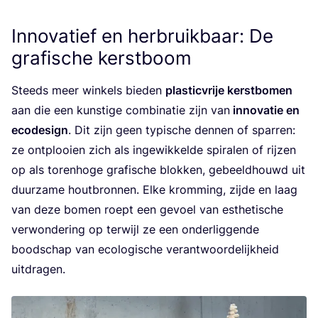
Innovatief en herbruikbaar: De
grafische kerstboom
Steeds meer win­kels bie­den
plas­tic­vrije kerst­bo­men
aan die een kun­sti­ge com­bi­na­tie zijn van
inno­va­tie en
eco­de­sign
. Dit zijn geen typi­sche den­nen of spar­ren:
ze ont­plooi­en zich als inge­wik­kel­de spi­ra­len of rij­zen
op als toren­ho­ge gra­fi­sche blok­ken, gebeeld­houwd uit
duur­za­me hout­bron­nen. Elke krom­ming, zij­de en laag
van deze bomen roept een gevoel van esthe­ti­sche
ver­won­de­ring op ter­wijl ze een onder­lig­gen­de
bood­schap van eco­lo­gi­sche ver­ant­woor­de­lijk­heid
uitdragen.