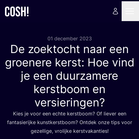
01 december 2023
De zoektocht naar een
groenere kerst: Hoe vind
je een duurzamere
kerstboom en
versieringen?
Kies je voor een ech­te kerst­boom? Of lie­ver een
fan­ta­sie­rij­ke kunst­kerst­boom? Ont­dek onze tips voor
gezel­li­ge, vro­lij­ke kerstvakanties!