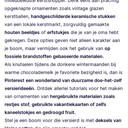
mili­eu­be­wus­te kerst­shop­per. Denk eens aan prach­tig
opge­knap­te orna­men­ten zoals vin­ta­ge gla­zen
kerst­bal­len,
hand­ge­schil­der­de kera­mi­sche stuk­ken
van een loka­le kerst­markt, zorg­vul­dig gemaak­te
hou­ten beeld­jes
of
erf­stuk­jes
die je van je oma hebt
gekre­gen. Deze opties geven niet alleen karak­ter aan
je boom, maar ver­mij­den ook het gebruik van
op
fos­sie­le brand­stof­fen geba­seer­de materialen.
Als knut­se­len tij­dens de don­ke­re win­ter­maan­den bij
war­me cho­co­la­de­melk je favo­rie­te bezig­heid is, dan is
Pin­te­rest
een won­der­land van duur­za­me doe-het-zelf
ver­sie­ri­dee­ën.
Ont­dek aller­lei tuto­ri­als voor het maken
van orna­men­ten van
her­ge­bruik­te mate­ri­a­len zoals
rest­jes stof, gebruik­te vakan­tie­kaar­ten of zelfs
kaneel­stok­jes en gedroogd fruit.
Stel je een boom voor die ver­sierd is met
dek­sels van