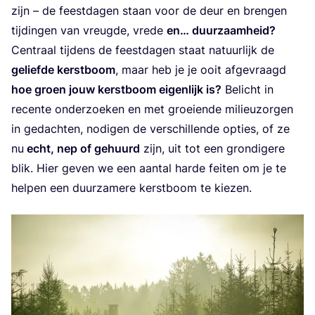
zijn – de feest­da­gen staan voor de deur en bren­gen
tij­din­gen van vreug­de, vre­de
en… duur­zaam­heid?
Cen­traal tij­dens de feest­da­gen staat natuur­lijk de
gelief­de kerst­boom
, maar heb je je ooit afge­vraagd
hoe groen jouw kerst­boom eigen­lijk is?
Belicht in
recen­te onder­zoe­ken en met groei­en­de mili­eu­zor­gen
in gedach­ten, nodi­gen de ver­schil­len­de opties, of ze
nu
echt, nep of gehuurd
zijn, uit tot een gron­di­ge­re
blik. Hier geven we een aan­tal har­de fei­ten om je te
hel­pen een duur­za­me­re kerst­boom te kiezen.