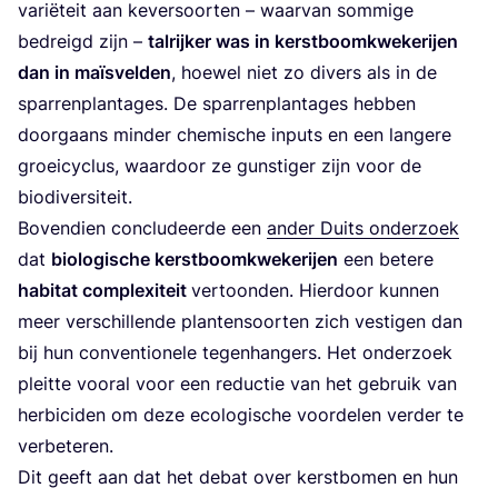
vari­ë­teit aan kever­soor­ten – waar­van som­mi­ge
bedreigd zijn –
tal­rij­ker was in kerst­boom­kwe­ke­rij­en
dan in maïs­vel­den
, hoe­wel niet zo divers als in de
spar­ren­plan­ta­ges. De spar­ren­plan­ta­ges heb­ben
door­gaans min­der che­mi­sche inputs en een lan­ge­re
groei­cy­clus, waar­door ze gun­sti­ger zijn voor de
biodiversiteit.
Boven­dien con­clu­deer­de een
ander Duits onder­zoek
dat
bio­lo­gi­sche kerst­boom­kwe­ke­rij­en
een bete­re
habi­tat com­plexi­teit
ver­toon­den. Hier­door kun­nen
meer ver­schil­len­de plan­ten­soor­ten zich ves­ti­gen dan
bij hun con­ven­ti­o­ne­le tegen­han­gers. Het onder­zoek
pleit­te voor­al voor een reduc­tie van het gebruik van
her­bi­ci­den om deze eco­lo­gi­sche voor­de­len ver­der te
verbeteren.
Dit geeft aan dat het debat over kerst­bo­men en hun