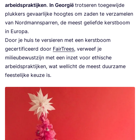
arbeids­prak­tij­ken
.
In Geor­gië
trot­se­ren toe­ge­wij­de
pluk­kers gevaar­lij­ke hoog­tes om zaden te ver­za­me­len
van Nord­man­n­spar­ren, de meest gelief­de kerst­boom
in Europa.
Door je huis te ver­sie­ren met een kerst­boom
gecer­ti­fi­ceerd door
Fair­T­rees
, ver­weef je
mili­eu­be­wust­zijn met een inzet voor ethi­sche
arbeids­prak­tij­ken, wat wel­licht de meest duur­za­me
fees­te­lij­ke keu­ze is.