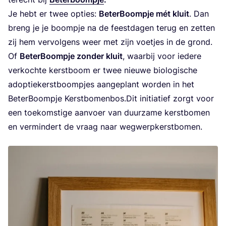
Je hebt er twee opties:
Beter­Boom­pje mét kluit
. Dan
breng je je boom­pje na de feest­da­gen terug en zet­ten
zij hem ver­vol­gens weer met zijn voetjes in de grond.
Of
Beter­Boom­pje zon­der kluit
, waar­bij voor iede­re
ver­koch­te kerst­boom er twee nieu­we bio­lo­gi­sche
adop­tie­kerst­boom­pjes aan­ge­plant wor­den in het
Beter­Boom­pje Kerst­bo­men­bos.​Dit ini­ti­a­tief zorgt voor
een toe­kom­sti­ge aan­voer van duur­za­me kerst­bo­men
en ver­min­dert de vraag naar wegwerpkerstbomen.