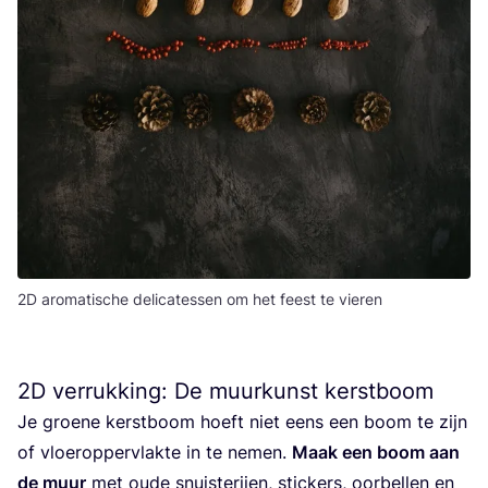
2D aromatische delicatessen om het feest te vieren
2
D
verrukking: De muurkunst kerstboom
Je groe­ne kerst­boom hoeft niet eens een boom te zijn
of vloer­op­per­vlak­te in te nemen.
Maak een boom aan
de muur
met oude snuis­te­rij­en, stic­kers, oor­bel­len en