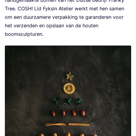
hand­ge­maak­te bomen van het Duit­se bedrijf Fran­ky
Tree.
COSH
! Lid Fyks­in Ate­lier werkt met hen samen
om een duur­za­me­re ver­pak­king te garan­de­ren voor
het ver­zen­den en opslaan van de hou­ten
boomsculpturen.