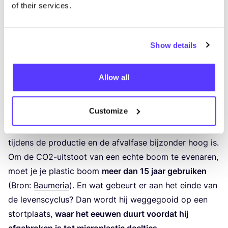
of their services.
Plastic Fantastic: Handig maar
met gevolgen
Show details
Allow all
Ondanks hun aan­trek­kings­kracht op het gebied van
duur­zaam­heid en gemak, bren­gen
kunst­kerst­bo­men
Customize
hun eigen uit­da­gin­gen met zich mee.
Onder­zoe­ken
tonen aan dat
de CO
2
-voet­af­druk van deze bomen
tij­dens de pro­duc­tie en de afval­fa­se bij­zon­der hoog is.
Om de CO
2
-uit­stoot van een ech­te boom te eve­na­ren,
moet je je plas­tic boom
meer dan
15
jaar gebrui­ken
(Bron:
Bau­me­ria
). En wat gebeurt er aan het ein­de van
de levens­cy­clus? Dan wordt hij weg­ge­gooid op een
stort­plaats,
waar het eeu­wen duurt voor­dat hij