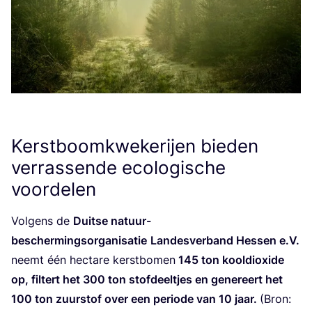
Kerstboomkwekerijen bieden
verrassende ecologische
voordelen
Vol­gens de
Duit­se natuur-
bescher­mings­or­ga­ni­sa­tie
Lan­des­ver­band Hes­sen e.V.
neemt één hec­ta­re kerst­bo­men
145
ton kool­di­oxi­de
op, fil­tert het
300
ton stof­deel­tjes en gene­reert het
100
ton zuur­stof over een peri­o­de van
10
jaar.
(Bron: