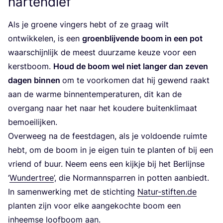
hartendief
Als je groe­ne vin­gers hebt of ze graag wilt
ont­wik­ke­len, is een
groen­blij­ven­de boom in een pot
waar­schijn­lijk de meest duur­za­me keu­ze voor een
kerst­boom.
Houd de boom wel niet lan­ger dan zeven
dagen bin­nen
om te voor­ko­men dat hij gewend raakt
aan de war­me bin­nen­tem­pe­ra­tu­ren, dit kan de
over­gang naar het naar het kou­de­re bui­ten­kli­maat
bemoeilijken.
Over­weeg na de feest­da­gen, als je vol­doen­de ruim­te
hebt, om de boom in je eigen tuin te plan­ten of bij een
vriend of buur. Neem eens een kijk­je bij het Ber­lijn­se
‘
Wun­der­tree
’, die Nor­man­n­spar­ren in pot­ten aan­biedt.
In samen­wer­king met de stich­ting
Natur​-stif​ten​.de
plan­ten zijn voor elke aan­ge­koch­te boom een
inheem­se loof­boom aan.