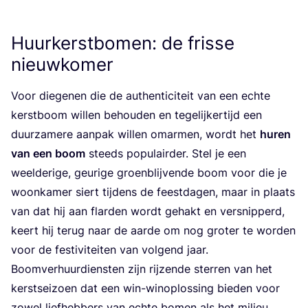
Huurkerstbomen: de frisse
nieuwkomer
Voor die­ge­nen die de authen­ti­ci­teit van een ech­te
kerst­boom wil­len behou­den en tege­lij­ker­tijd een
duur­za­me­re aan­pak wil­len omar­men, wordt het
huren
van een boom
steeds popu­lair­der. Stel je een
weel­de­ri­ge, geu­ri­ge groen­blij­ven­de boom voor die je
woon­ka­mer siert tij­dens de feest­da­gen, maar in plaats
van dat hij aan flar­den wordt gehakt en ver­snip­perd,
keert hij terug naar de aar­de om nog gro­ter te wor­den
voor de fes­ti­vi­tei­ten van vol­gend jaar.
Boom­ver­huur­dien­sten zijn rij­zen­de ster­ren van het
kerst­sei­zoen dat een win-winop­los­sing bie­den voor
zowel lief­heb­bers van ech­te bomen als het milieu.