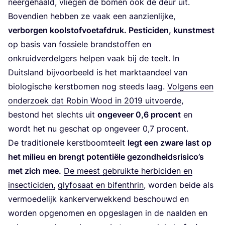
neer­ge­haald, vlie­gen de bomen ook de deur uit.
Boven­dien heb­ben ze vaak een aan­zien­lij­ke,
ver­bor­gen kool­stof­voet­af­druk. Pes­ti­ci­den, kunst­mest
op basis van fos­sie­le brand­stof­fen en
onkruid­ver­del­gers hel­pen vaak bij de teelt. In
Duits­land bij­voor­beeld is het markt­aan­deel van
bio­lo­gi­sche kerst­bo­men nog steeds laag.
Vol­gens een
onder­zoek dat Robin Wood in
2019
uit­voer­de
,
bestond het slechts uit
onge­veer
0
,
6
pro­cent
en
wordt het nu geschat op onge­veer
0
,
7
procent.
De tra­di­ti­o­ne­le kerst­boom­teelt
legt een zwa­re last op
het mili­eu en brengt poten­ti­ë­le gezond­heids­ri­si­co’s
met zich mee.
De meest gebruik­te her­bi­ci­den en
insec­ti­ci­den,
gly­fo­saat en bifen­thrin
, wor­den bei­de als
ver­moe­de­lijk kan­ker­ver­wek­kend beschouwd en
wor­den opge­no­men en opge­sla­gen in de naal­den en