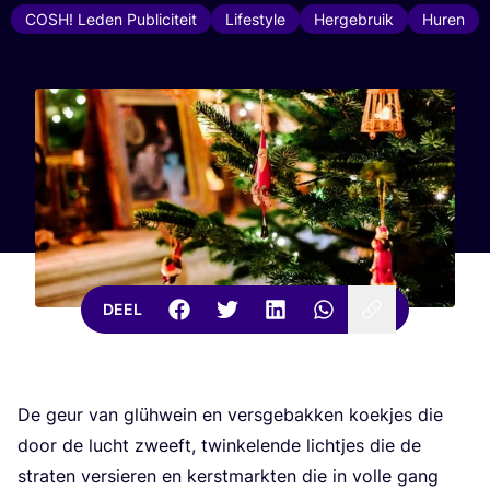
COSH! Leden Publiciteit
Lifestyle
Hergebruik
Huren
DEEL
De geur van glüh­wein en vers­ge­bak­ken koek­jes die
door de lucht zweeft, twin­ke­len­de licht­jes die de
stra­ten ver­sie­ren en kerst­mark­ten die in vol­le gang