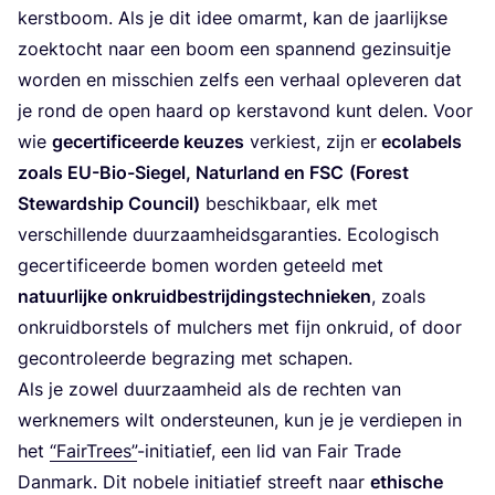
kerst­boom. Als je dit idee omarmt, kan de jaar­lijk­se
zoek­tocht naar een boom een span­nend gezins­uit­je
wor­den en mis­schien zelfs een ver­haal ople­ve­ren dat
je rond de open haard op kerst­avond kunt delen. Voor
wie
gecer­ti­fi­ceer­de keu­zes
ver­kiest, zijn er
eco­la­bels
zoals EU-Bio-Sie­gel, Natur­land en
FSC
(Forest
Ste­wards­hip Coun­cil)
beschik­baar, elk met
ver­schil­len­de duur­zaam­heids­ga­ran­ties. Eco­lo­gisch
gecer­ti­fi­ceer­de bomen wor­den geteeld met
natuur­lij­ke onkruid­be­strij­dings­tech­nie­ken
, zoals
onkruid­bor­stels of mul­chers met fijn onkruid, of door
gecon­tro­leer­de begra­zing met schapen.
Als je zowel duur­zaam­heid als de rech­ten van
werk­ne­mers wilt onder­steu­nen, kun je je ver­die­pen in
het
“
Fair­T­rees”
-ini­ti­a­tief, een lid van Fair Tra­de
Dan­mark. Dit nobe­le ini­ti­a­tief streeft naar
ethi­sche