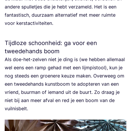
ande­re spul­le­tjes die je hebt ver­za­meld. Het is een
fan­tas­tisch, duur­zaam alter­na­tief met meer ruim­te
voor kerstactiviteiten.
Tijdloze schoonheid: ga voor een
tweedehands boom
Als doe-het-zel­ven niet je ding is (we heb­ben alle­maal
wel eens een ramp gehad met een lijm­pi­stool), kun je
nog steeds een groe­ne­re keu­ze maken. Over­weeg om
een twee­de­hands kunst­boom te adop­te­ren van een
vriend, buur­man of iemand uit de buurt. Zo draag je
niet bij aan meer afval en red je een boom van de
vuilnisbelt.