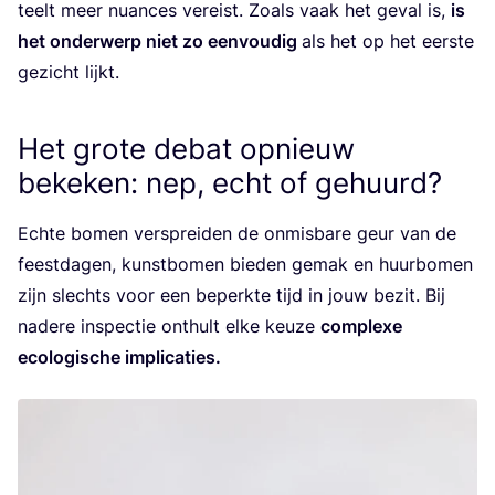
teelt meer nuan­ces ver­eist. Zoals vaak het geval is,
is
het onder­werp niet zo een­vou­dig
als het op het eer­ste
gezicht lijkt.
Het grote debat opnieuw
bekeken: nep, echt of gehuurd?
Ech­te bomen ver­sprei­den de onmis­ba­re geur van de
feest­da­gen, kunst­bo­men bie­den gemak en huur­bo­men
zijn slechts voor een beperk­te tijd in jouw bezit. Bij
nade­re inspec­tie ont­hult elke keu­ze
com­plexe
eco­lo­gi­sche implicaties.