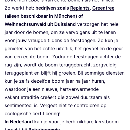
Zo werkt het:
bedrij­ven zoals
Replants
,
Green­tree
(alleen beschik­baar in Mün­chen) of
Wei­hnachts­ur­wald
uit Duits­land
ver­zor­gen het hele
jaar door de bomen, om ze ver­vol­gens uit te lenen
voor jouw vreug­de tij­dens de feest­da­gen. Zo kun je
genie­ten van het ech­te uiter­lijk, het gevoel en de geur
van een ech­te boom. Zodra de feest­da­gen ach­ter de
rug zijn, wordt de boom terug­ge­bracht, zorg­vul­dig
terug­ge­plant en blijft hij groei­en. Bij som­mi­ge dien­sten
kun je zelfs dezelf­de boom jaar na jaar huren,
waar­door je een nieu­we, hart­ver­war­men­de
vakan­tie­tra­di­tie cre­ëert die zowel duur­zaam als
sen­ti­men­teel is. Ver­geet niet te con­tro­le­ren op
eco­lo­gi­sche certificering!
In Neder­land
kan je voor je her­bruik­ba­re kerst­boom
terecht bij
Beter­boom­pje
.