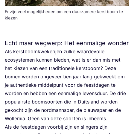
Er zijn veel mogelijkheden om een duurzamere kerstboom te
kiezen
Echt maar wegwerp: Het eenmalige wonder
Als kerst­boom­kwe­ke­rij­en zul­ke waar­de­vol­le
eco­sys­te­men kun­nen bie­den, wat is er dan mis met
het kie­zen van een tra­di­ti­o­ne­le kerst­boom? Deze
bomen wor­den onge­veer tien jaar lang gekweekt om
je authen­tie­ke mid­del­punt voor de feest­da­gen te
wor­den en heb­ben een een­ma­li­ge levens­duur. De drie
popu­lair­ste boom­soor­ten die in Duits­land wor­den
gekocht zijn de nord­man­n­spar, de blauw­spar en de
Wol­le­mia. Geen van deze soor­ten is inheems.
Als de feest­da­gen voor­bij zijn en slin­gers zijn