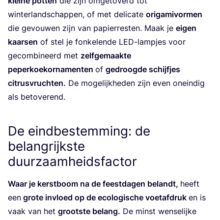
klei­ne pot­ten
die zijn omge­to­verd tot
win­ter­land­schap­pen, of met deli­ca­te
ori­ga­mi­vor­men
die gevou­wen zijn van papier­res­ten. Maak je
eigen
kaar­sen
of stel je fon­ke­len­de LED-lamp­jes voor
gecom­bi­neerd met
zelf­ge­maak­te
peper­koe­kor­na­men­ten
of
gedroog­de schijf­jes
citrus­vruch­ten.
De moge­lijk­he­den zijn even onein­dig
als betoverend.
De eindbestemming: de
belangrijkste
duurzaamheidsfactor
Waar je kerst­boom na de feest­da­gen belandt,
heeft
een
gro­te invloed op de eco­lo­gi­sche voet­af­druk
en is
vaak van het
groot­ste belang.
De minst wen­se­lij­ke