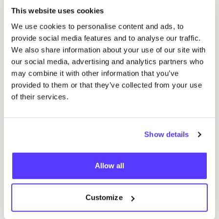
This website uses cookies
We use cookies to personalise content and ads, to
31 december 2025
provide social media features and to analyse our traffic.
We also share information about your use of our site with
COSH
!
2025
Press overview
our social media, advertising and analytics partners who
Nieuws / Pers
may combine it with other information that you’ve
provided to them or that they’ve collected from your use
of their services.
Show details
Allow all
22 december 2025
Customize
8
tex­tiel­be­drij­ven die het nieuws haal­den
in
2025