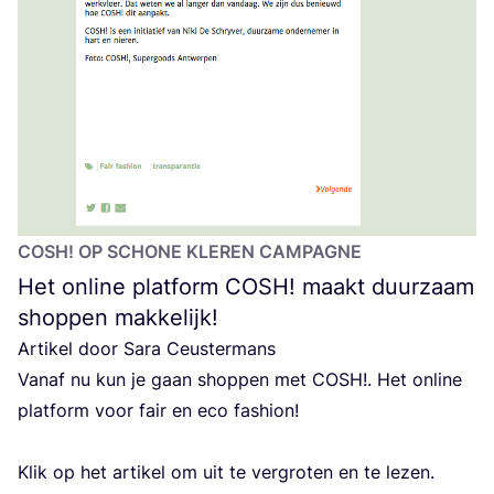
COSH
! OP SCHO­NE KLE­REN CAMPAGNE
Het online platform
COSH
! maakt duurzaam
shoppen makkelijk!
Arti­kel door Sara Ceustermans
Van­af nu kun je gaan shop­pen met
COSH
!. Het onli­ne
plat­form voor fair en eco fashion!
Klik op het arti­kel om uit te ver­gro­ten en te lezen.