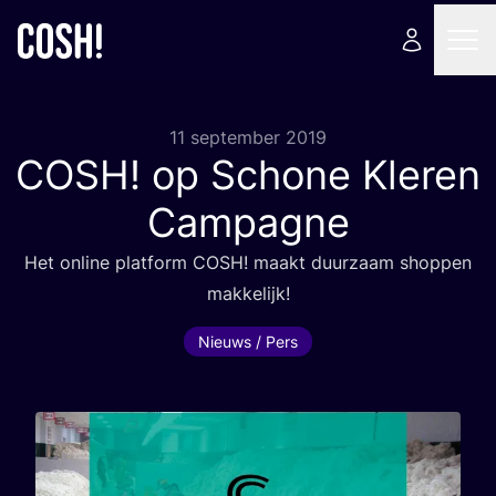
11 september 2019
COSH
! op Schone Kleren
Campagne
Het onli­ne plat­form
COSH
! maakt duur­zaam shop­pen
makkelijk!
Nieuws / Pers