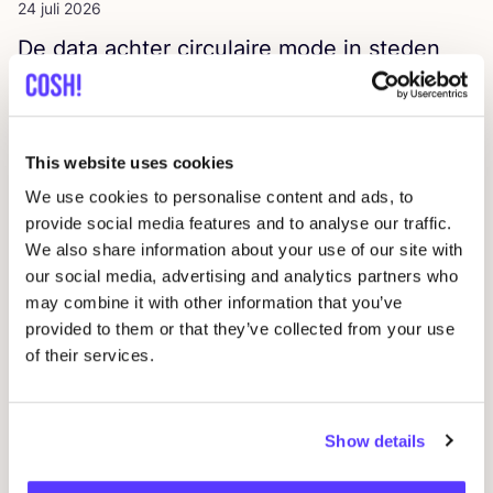
24 juli 2026
De data ach­ter cir­cu­lai­re mode in steden
UPV
Nieuws / Pers
This website uses cookies
We use cookies to personalise content and ads, to
provide social media features and to analyse our traffic.
We also share information about your use of our site with
our social media, advertising and analytics partners who
may combine it with other information that you’ve
provided to them or that they’ve collected from your use
31 december 2025
of their services.
COSH
!
2025
Press overview
Nieuws / Pers
Show details