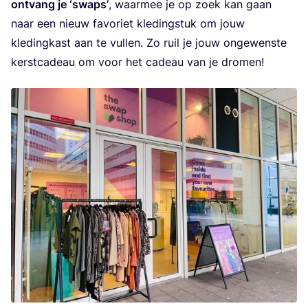
ont­vang je
‘
swaps’
, waar­mee je op zoek kan gaan
naar een nieuw favo­riet kle­ding­stuk om jouw
kle­ding­kast aan te vul­len. Zo ruil je jouw onge­wens­te
kerst­ca­deau om voor het cadeau van je dromen!