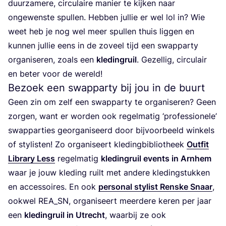
duur­za­me­re, cir­cu­lai­re manier te kij­ken naar
onge­wens­te spul­len. Heb­ben jul­lie er wel lol in? Wie
weet heb je nog wel meer spul­len thuis lig­gen en
kun­nen jul­lie eens in de zoveel tijd een swap­par­ty
orga­ni­se­ren, zoals een
kle­ding­ruil
. Gezel­lig, cir­cu­lair
en beter voor de wereld!
Bezoek een swapparty bij jou in de buurt
Geen zin om zelf een swap­par­ty te orga­ni­se­ren? Geen
zor­gen, want er wor­den ook regel­ma­tig
‘
pro­fes­si­o­ne­le’
swap­par­ties geor­ga­ni­seerd door bij­voor­beeld win­kels
of sty­lis­ten! Zo orga­ni­seert kle­ding­bi­bli­o­theek
Out­fit
Libra­ry Less
regel­ma­tig
kle­ding­ruil events in Arn­hem
waar je jouw kle­ding ruilt met ande­re kle­ding­stuk­ken
en acces­soi­res. En ook
per­so­nal sty­list Rens­ke Snaar
,
ook­wel
REA_SN
, orga­ni­seert meer­de­re keren per jaar
een
kle­ding­ruil in Utrecht
, waar­bij ze ook