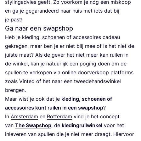
sty­ling­ad­vies geeft. Zo voor­kom je nóg een mis­koop
en ga je gega­ran­deerd naar huis met iets dat bij
je past!
Ga naar een swapshop
Heb je kle­ding, schoe­nen of acces­soi­res cadeau
gekre­gen, maar ben je er niet blij mee of is het niet de
juis­te maat? Als de gever het niet meer kan rui­len in
de win­kel, kan je natuur­lijk een poging doen om de
spul­len te ver­ko­pen via onli­ne door­ver­koop plat­forms
zoals Vin­ted of het naar een twee­de­hands­win­kel
brengen.
Maar wist je ook dat je
kle­ding, schoe­nen of
acces­soi­res kunt rui­len in een swap­shop
?
In
Amster­dam
en
Rot­ter­dam
vind je het con­cept
van
The Swap­shop
, de
kle­ding­ruil­win­kel
voor het
inle­ve­ren van spul­len die je niet meer draagt. Hier­voor