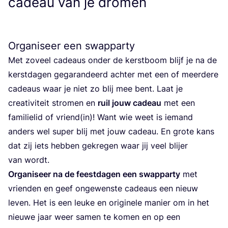
cadeau van je dromen
Organiseer een swapparty
Met zoveel cadeaus onder de kerst­boom blijf je na de
kerst­da­gen gega­ran­deerd ach­ter met een of meer­de­re
cadeaus waar je niet zo blij mee bent. Laat je
cre­a­ti­vi­teit stro­men en
ruil jouw cadeau
met een
fami­lie­lid of vriend(in)! Want wie weet is iemand
anders wel super blij met jouw cadeau. En gro­te kans
dat zij iets heb­ben gekre­gen waar jij veel blij­er
van wordt.
Orga­ni­seer na de feest­da­gen een swap­par­ty
met
vrien­den en geef onge­wens­te cadeaus een nieuw
leven. Het is een leu­ke en ori­gi­ne­le manier om in het
nieu­we jaar weer samen te komen en op een