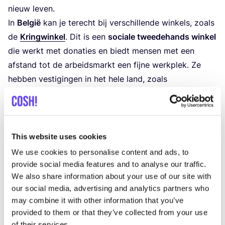
nieuw leven.
In
Bel­gië
kan je terecht bij ver­schil­len­de win­kels, zoals
de
Kring­win­kel
. Dit is een
soci­a­le twee­de­hands win­kel
die werkt met dona­ties en biedt men­sen met een
afstand tot de arbeids­markt een fij­ne werk­plek. Ze
heb­ben ves­ti­gin­gen in het hele land, zoals
in
Aalst
,
Brug­ge
en
Ant­wer­pen
. Bij iede­re Kring­win­kel
is er een afle­ver­punt waar je spul­len kunt
inle­ve­ren.
Lees hier hoe dit te werk gaat.
Of doneer je
spul­len bij een van de
Oxfam win­kels
en steun Oxfam-
This website uses cookies
pro­jec­ten wereldwijd.
We use cookies to personalise content and ads, to
In
Neder­land
zijn er ook ver­schil­len­de
provide social media features and to analyse our traffic.
We also share information about your use of our site with
kring­loop­win­kels waar je terecht kunt, zoals
De
our social media, advertising and analytics partners who
Loka­tie
met
3
ves­ti­gin­gen in
Amster­dam
,
Het Goed
may combine it with other information that you’ve
met
5
ves­ti­gin­gen in
Rot­ter­dam
en
La Pou­bel­le
met
provided to them or that they’ve collected from your use
3
ves­ti­gin­gen in en rond­om
Til­burg
. Voor het spe­ci­fiek
of their services.