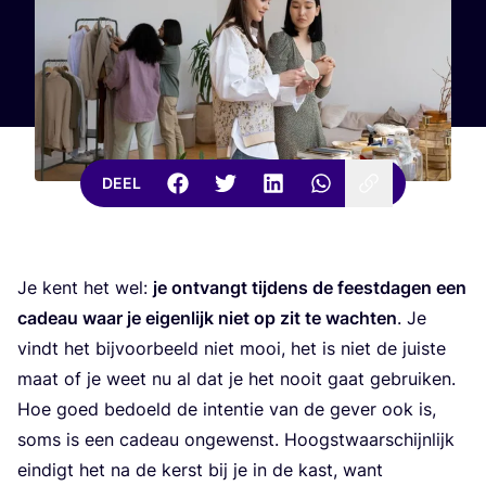
DEEL
Je kent het wel:
je ont­vangt tij­dens de feest­da­gen een
cadeau waar je eigen­lijk niet op zit te wach­ten
. Je
vindt het bij­voor­beeld niet mooi, het is niet de juis­te
maat of je weet nu al dat je het nooit gaat gebrui­ken.
Hoe goed bedoeld de inten­tie van de gever ook is,
soms is een cadeau onge­wenst. Hoogst­waar­schijn­lijk
ein­digt het na de kerst bij je in de kast, want