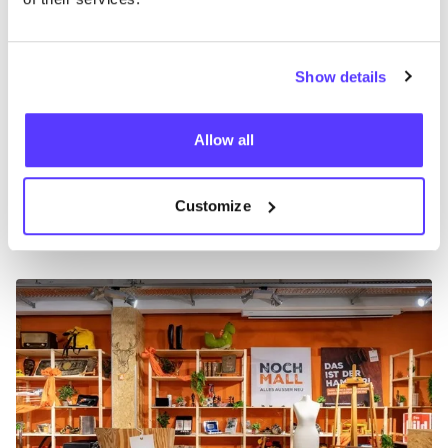
inle­ve­ren van kle­ding kan je ook terecht bij
de
ReS­ha­re win­kels
, geves­tigd in
15
ver­schil­len­de
ste­den, zoals Den Haag, Nij­me­gen, Til­burg, Rot­ter­dam,
Show details
Gro­nin­gen en Den Bosch.
In
Duits­land
zijn er ook ver­schil­len­de ini­ti­a­tie­ven om
Allow all
kle­ding of ande­re spul­len te done­ren. Doneer je
onge­wens­te cadeaus bij­voor­beeld bij het unie­ke,
Customize
twee­de­hands waren­huis
Noch­mall
in
Ber­lijn
of
Fair­haus Flin­gern
in
Düs­sel­dorf
.