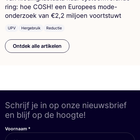
ring: hoe
COSH
! een Euro­pees mode-
onder­zoek van €
2
,
2
mil­joen voortstuwt
UPV
Hergebruik
Reductie
Ontdek alle artikelen
Schrijf je in op onze nieuwsbrief
en blijf op de hoogte!
Voornaam
*