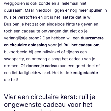
weg­gooi­en is ook zon­de en al hele­maal niet
duur­zaam. Maar hier­door lig­gen er nog meer spul­len in
huis te ver­stof­fen en dit is het laat­ste dat je wil!
Dus ben je het zat om ein­de­loos hints te geven en
toch een cadeau te ont­van­gen dat niet op je
ver­lang­lijst­je stond? Dan heb­ben wij een
duur­za­me­re
en cir­cu­lai­re oplos­sing
voor je!
Ruil het cadeau om
,
bij­voor­beeld bij een ruil­win­kel of tij­dens een
swap­par­ty, en ont­vang als­nog het cadeau van je
dro­men. Of
doneer je cadeau
aan een goed doel of
een lief­da­dig­heids­win­kel. Het is de
kerst­ge­dach­te
die telt!
Vier een circulaire kerst: ruil je
ongewenste cadeau voor het