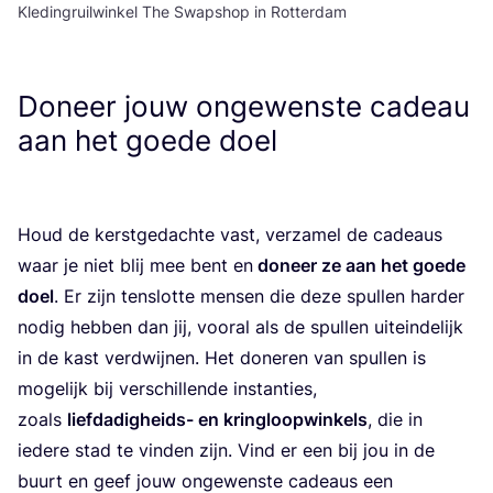
Kledingruilwinkel The Swapshop in Rotterdam
Doneer jouw ongewenste cadeau
aan het goede doel
Houd de kerst­ge­dach­te vast, ver­za­mel de cadeaus
waar je niet blij mee bent en
doneer ze aan het goe­de
doel
. Er zijn ten­slot­te men­sen die deze spul­len har­der
nodig heb­ben dan jij, voor­al als de spul­len uit­ein­de­lijk
in de kast ver­dwij­nen. Het done­ren van spul­len is
moge­lijk bij ver­schil­len­de instan­ties,
zoals
lief­da­dig­heids- en kring­loop­win­kels
, die in
iede­re stad te vin­den zijn. Vind er een bij jou in de
buurt en geef jouw onge­wens­te cadeaus een