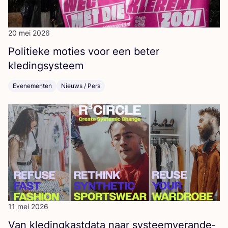
20 mei 2026
Poli­tie­ke moties voor een beter
kledingsysteem
Evenementen
Nieuws / Pers
11 mei 2026
Van kle­ding­kast­da­ta naar sys­teem­ver­an­de­