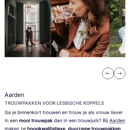
Previous
Next
Aarden
TROUW­PAK­KEN VOOR LES­BI­SCHE KOPPELS
Ga je bin­nen­kort trou­wen en trouw je als vrouw lie­ver
in een
mooi trouw­pak
dan in een trouw­jurk? Bij
Aar­den
maken ze
hoog­kwa­li­ta­tie­ve, duur­za­me trouw­pak­ken
,