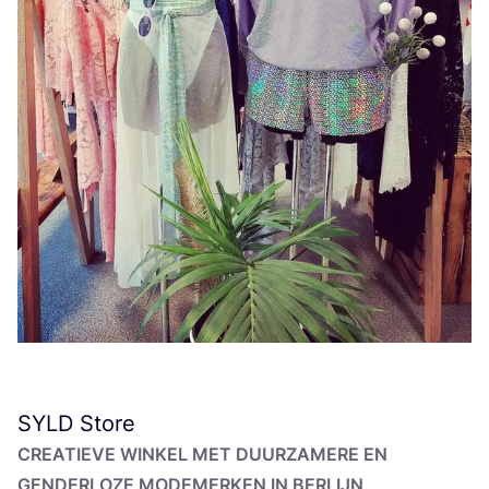
SYLD
Store
CRE­A­TIE­VE WIN­KEL MET DUUR­ZA­ME­RE EN
GEN­DER­LO­ZE MODE­MER­KEN IN BERLIJN