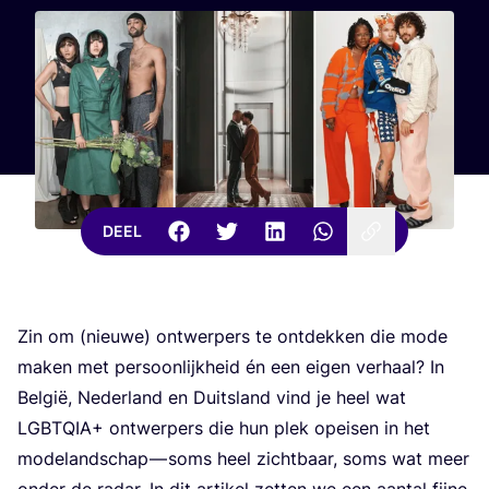
DEEL
Zin om (nieu­we) ont­wer­pers te ont­dek­ken die mode
maken met per­soon­lijk­heid én een eigen ver­haal? In
Bel­gië, Neder­land en Duits­land vind je heel wat
LGBTQIA
+ ont­wer­pers die hun plek opei­sen in het
mode­land­schap — soms heel zicht­baar, soms wat meer
onder de radar. In dit arti­kel zet­ten we een aan­tal fij­ne