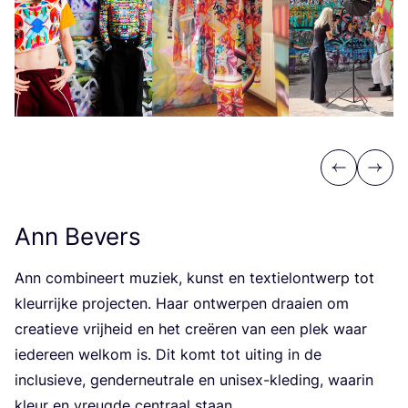
Previous
Next
Ann Bevers
Ann com­bi­neert muziek, kunst en tex­tiel­ont­werp tot
kleur­rij­ke pro­jec­ten. Haar ont­wer­pen draai­en om
cre­a­tie­ve vrij­heid en het cre­ë­ren van een plek waar
ieder­een wel­kom is. Dit komt tot uiting in de
inclu­sie­ve, gen­der­neu­tra­le en unisex-kle­ding, waar­in
kleur en vreug­de cen­traal staan.