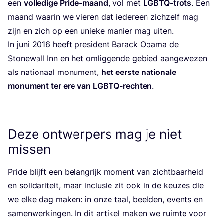
een
vol­le­di­ge Pri­de-maand
, vol met
LGBTQ-trots
. Een
maand waar­in we vie­ren dat ieder­een zich­zelf mag
zijn en zich op een unie­ke manier mag uiten.
In juni
2016
heeft pre­si­dent Barack Oba­ma de
Sto­ne­wall Inn en het omlig­gen­de gebied aan­ge­we­zen
als nati­o­naal monu­ment,
het eer­ste nati­o­na­le
monu­ment ter ere van LGBTQ-rech­ten
.
Deze ontwerpers mag je niet
missen
Pri­de blijft een belang­rijk moment van zicht­baar­heid
en soli­da­ri­teit, maar inclu­sie zit ook in de keu­zes die
we elke dag maken: in onze taal, beel­den, events en
samen­wer­kin­gen. In dit arti­kel maken we ruim­te voor