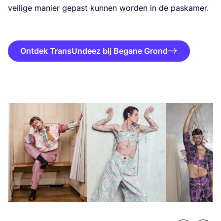
vei­li­ge manier gepast kun­nen wor­den in de pas­ka­mer.
Ontdek TransUndeez bij Begane Grond