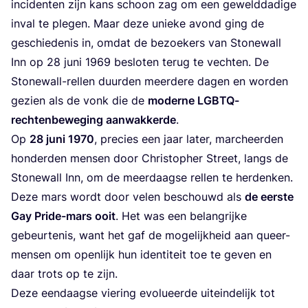
inci­den­ten zijn kans schoon zag om een geweld­da­di­ge
inval te ple­gen. Maar deze unie­ke avond ging de
geschie­de­nis in, omdat de bezoe­kers van Sto­ne­wall
Inn op
28
juni
1969
beslo­ten terug te vech­ten. De
Sto­ne­wall-rel­len duur­den meer­de­re dagen en wor­den
gezien als de vonk die de
moder­ne LGBTQ-
rech­ten­be­we­ging aan­wak­ker­de
.
Op
28
juni
1970
, pre­cies een jaar later, mar­cheer­den
hon­der­den men­sen door Chris­top­her Street, langs de
Sto­ne­wall Inn, om de meer­daag­se rel­len te her­den­ken.
Deze mars wordt door velen beschouwd als
de eer­ste
Gay Pri­de-mars ooit
. Het was een belang­rij­ke
gebeur­te­nis, want het gaf de moge­lijk­heid aan queer-
men­sen om open­lijk hun iden­ti­teit toe te geven en
daar trots op te zijn.
Deze een­daag­se vie­ring evo­lu­eer­de uit­ein­de­lijk tot