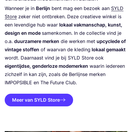
Wan­neer je in
Ber­lijn
bent mag een bezoek aan
SYLD
Sto­re
zeker niet ont­bre­ken. Deze cre­a­tie­ve win­kel is
een leven­di­ge hub waar
lokaal vak­man­schap, kunst,
design en mode
samen­ko­men. In de col­lec­tie vind je
o.a.
duur­za­me­re mer­ken
die wer­ken met
upcy­cle­de of
vin­ta­ge stof­fen
of waar­van de kle­ding
lokaal gemaakt
wordt. Daar­naast vind je bij
SYLD
Sto­re ook
eigen­tijd­se, gen­der­lo­ze mode­mer­ken
waar­in ieder­een
zich­zelf in kan zijn, zoals de Ber­lijn­se mer­ken
IMPOP­SI­BLE
en The Futu­re Club.
Meer van SYLD Store