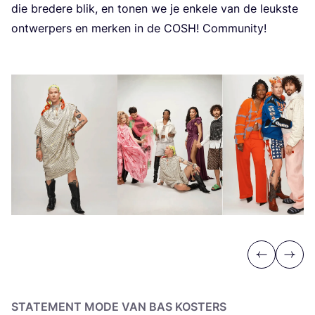
die bre­de­re blik, en tonen we je enke­le van de leuk­ste
ont­wer­pers en mer­ken in de
COSH
! Com­mu­ni­ty!
Previous
Next
STA­TE­MENT MODE VAN BAS KOSTERS