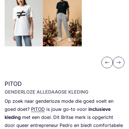
Previous
Next
PITOD
GEN­DER­LO­ZE ALLE­DAAG­SE KLEDING
Op zoek naar gen­der­lo­ze mode die goed voelt en
goed doet?
PITOD
is jouw go-to voor
inclu­sie­ve
kle­ding
met een doel. Dit Brit­se merk is opge­richt
door queer entre­pre­neur Pedro en biedt com­for­ta­be­le