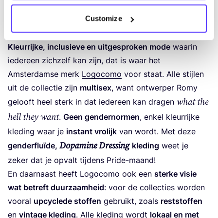
Logocomo
Customize
GEN­DER­FLU­Ï­DE MODE IN AMSTERDAM
Kleur­rij­ke, inclu­sie­ve en uit­ge­spro­ken mode
waar­in
ieder­een zich­zelf kan zijn, dat is waar het
Amster­dam­se merk
Logo­co­mo
voor staat. Alle stij­len
uit de col­lec­tie zijn
mul­tisex
, want ont­wer­per Romy
what the
gelooft heel sterk in dat ieder­een kan dra­gen
hell they want
.
Geen gen­der­nor­men
, enkel kleur­rij­ke
kle­ding waar je
instant vro­lijk
van wordt. Met deze
Dop­ami­ne Dres­sing
gen­der­flu­ï­de,
kle­ding
weet je
zeker dat je opvalt tij­dens Pride-maand!
En daar­naast heeft Logo­co­mo ook een
ster­ke visie
wat betreft duur­zaam­heid
: voor de col­lec­ties wor­den
voor­al
upcy­cle­de stof­fen
gebruikt, zoals
rest­stof­fen
en
vin­ta­ge kle­ding
. Alle kle­ding wordt
lokaal en met