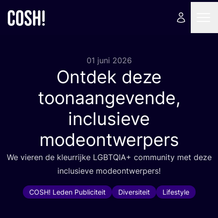
01 juni 2026
Ontdek deze
toonaangevende,
inclusieve
modeontwerpers
We vie­ren de kleur­rij­ke
LGBTQIA
+ com­mu­ni­ty met deze
inclu­sie­ve modeontwerpers!
COSH! Leden Publiciteit
Diversiteit
Lifestyle