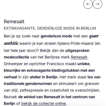
Previous
Next
Remesalt
EXTRA­VA­GAN­TE, GEN­DER­LO­ZE MODE IN BERLIJN
queer
Ben je op zoek naar
gen­der­lo­ze mode
met een
aes­t­hi­tic
waar­in je kan stra­len tij­dens Pri­de-maand (én
het hele jaar door)? Bekijk dan de
uit­ge­spro­ken
mode­col­lec­tie
van het Ber­lijn­se merk
Remes­alt
.
Ont­wer­per en oprich­ter Fran­cis­co maakt
unie­ke,
kleur­rij­ke en extra­va­gan­te kle­ding­stuk­ken met een
ver­haal
in zijn
ate­lier in Ber­lijn
. Het merk staat
los van
tra­di­ti­o­ne­le gen­der­nor­men
en sti­mu­leert om gren­zen
van stijl, zelf­ex­pres­sie en cre­a­ti­vi­teit te over­schrij­den.
Bezoek
de win­kel van Remes­alt in het cen­trum van
Ber­lijn
of
bekijk de col­lec­tie onli­ne
.