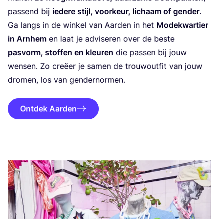
pas­send bij
iede­re stijl, voor­keur, lichaam of gen­der
.
Ga langs in de win­kel van Aar­den in het
Mode­kwar­tier
in Arn­hem
en laat je advi­se­ren over de bes­te
pas­vorm, stof­fen en kleu­ren
die pas­sen bij jouw
wen­sen. Zo cre­ëer je samen de trouw­out­fit van jouw
dro­men, los van gendernormen.
Ontdek Aarden