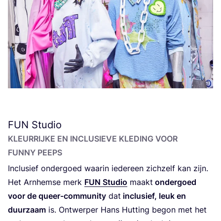
FUN
Studio
KLEUR­RIJ­KE EN INCLU­SIE­VE KLE­DING VOOR
FUN­NY PEEPS
Inclu­sief onder­goed waar­in ieder­een zich­zelf kan zijn.
Het Arn­hem­se merk
FUN
Stu­dio
maakt
onder­goed
voor de queer-com­mu­ni­ty
dat
inclu­sief, leuk en
duur­zaam
is. Ont­wer­per Hans Hut­ting begon met het