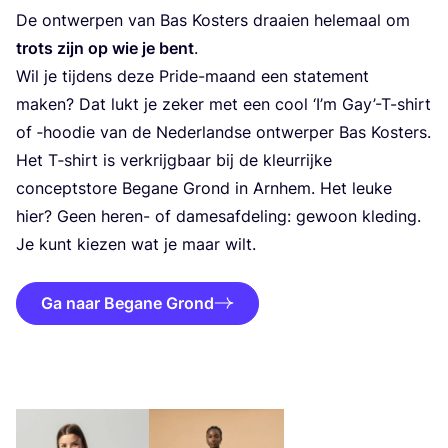
De ont­wer­pen van Bas Kos­ters draai­en hele­maal om
trots zijn op wie je bent
.
Wil je tij­dens deze Pri­de-maand een sta­te­ment
maken? Dat lukt je zeker met een cool
‘
I’m Gay’-T-shirt
of ‑hoodie van de Neder­land­se ont­wer­per Bas Kos­ters.
Het T‑shirt is ver­krijg­baar bij de kleur­rij­ke
con­ceptsto­re Bega­ne Grond in Arn­hem. Het leu­ke
hier? Geen heren- of dames­af­de­ling: gewoon kle­ding.
Je kunt kie­zen wat je maar wilt.
Ga naar Begane Grond