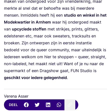
maken van onder­goed voor zijn vrien­den­kring, maar
merk­te al snel dat er behoef­te was bij meer­de­re
men­sen. Inmid­dels heeft hij een
stu­dio en win­kel in het
Mode­kwar­tier in Arn­hem
waar hij onder­goed maakt
van
upcy­cle­de stof­fen
met strik­jes, prints, glit­ters,
edel­ste­nen etc, maar ook swea­ters, track­s­uits en
broe­ken. Zijn ont­wer­pen zijn in eer­ste instan­tie
bedoeld voor de queer com­mu­ni­ty, maar uit­ein­de­lijk is
ieder­een wel­kom om hier te shop­pen – queer, straight,
non-labe­led, het maakt niet uit! Want of je nu naar de
super­markt of een Dragshow gaat,
FUN
Stu­dio is
geschikt voor iede­re gele­gen­heid
.
Verena Asser
DEEL