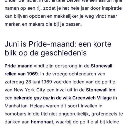
namen op een rij, zodat je het hele jaar door inspi­ra­tie
kan blij­ven opdoen en mak­ke­lij­ker je weg vindt naar
mer­ken en makers die bij je passen.
Juni is Pride-maand: een korte
blik op de geschiedenis
Pri­de-maand
vindt zijn oor­sprong in de
Sto­ne­wall-
rel­len van
1969
. In de vroe­ge och­tend­uren van
zater­dag
28
juni
1969
voer­den leden van de poli­tie
van New York City een inval uit in de
Sto­ne­wall Inn
,
een
beken­de
gay bar
in de wijk Green­wich Vil­la­ge
in
Man­hat­tan. Helaas waren dit soort inval­len in
homo­bars in die tijd niet onge­brui­ke­lijk, gro­ten­deels te
dan­ken aan
homo­haat
, waar­bij de poli­tie al bij klei­ne