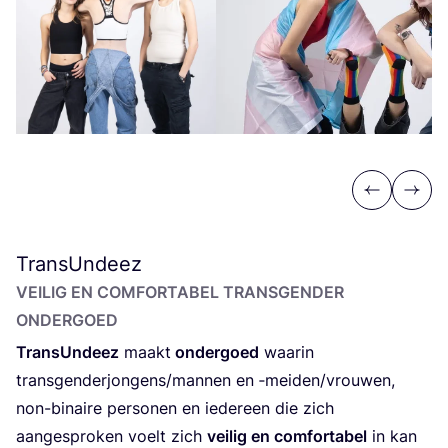
Previous
Next
TransUndeez
VEI­LIG EN COM­FOR­TA­BEL TRANS­GEN­DER
ONDERGOED
Trans­Un­deez
maakt
onder­goed
waar­in
transgenderjongens/​mannen en ‑meiden/​vrouwen,
non-binai­re per­so­nen en ieder­een die zich
aan­ge­spro­ken voelt zich
vei­lig en com­for­ta­bel
in kan