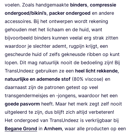
voe­len. Zoals hand­ge­maak­te
bin­ders
,
com­pres­sie
ondergoed/bikini’s
,
pac­ker onder­goed
en ande­re
acces­soi­res. Bij het ont­wer­pen wordt reke­ning
gehou­den met het lichaam en de huid, want
bij­voor­beeld bin­ders kun­nen veel­al erg strak zit­ten
waar­door je slech­ter ademt, rug­pijn krijgt, een
gescheur­de huid of zelfs gekneus­de rib­ben op kunt
lopen. Dit mag natuur­lijk nooit de bedoe­ling zijn! Bij
Trans­Un­deez gebrui­ken ze een
heel licht rek­ken­de,
natuur­lij­ke en ade­men­de stof
(
80
% vis­co­se) en
daar­naast zijn de patro­nen getest op veel
trans­gen­der­meis­jes en ‑jon­gens, waar­door het een
goe­de pas­vorm
heeft. Maar het merk zegt zelf nooit
uit­ge­leerd te zijn, dus blijft zich altijd verbeteren!
Het onder­goed van Trans­Un­deez is ver­krijg­baar bij
Bega­ne Grond
in
Arn­hem
, waar alle pro­duc­ten op een