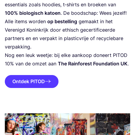
essen­ti­als zoals hoodies, t‑shirts en broe­ken van
100
% bio­lo­gisch katoen
. De bood­schap: Wees jezelf!
Alle items wor­den
op bestel­ling
gemaakt in het
Ver­e­nigd Konink­rijk door ethisch gecer­ti­fi­ceer­de
part­ners en en ver­pakt in plas­tic­vrije of recy­cle­ba­re
verpakking.
Nog een leuk weet­je: bij elke aan­koop doneert
PITOD
10
% van de omzet aan
The Rain­fo­rest Foun­da­ti­on
UK
.
Ontdek PITOD