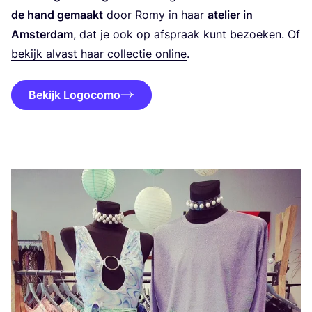
de hand gemaakt
door Romy in haar
ate­lier in
Amster­dam
, dat je ook op afspraak kunt bezoe­ken. Of
bekijk alvast haar col­lec­tie onli­ne
.
Bekijk Logocomo