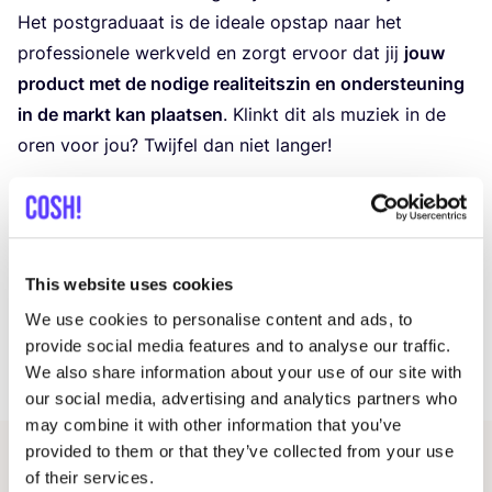
Het post­gra­du­aat is de ide­a­le opstap naar het
pro­fes­si­o­ne­le werk­veld en zorgt ervoor dat jij
jouw
pro­duct met de nodi­ge rea­li­teits­zin en onder­steu­ning
in de markt kan plaat­sen
. Klinkt dit als muziek in de
oren voor jou? Twij­fel dan niet langer!
Klik hier voor meer info
This website uses cookies
Amber De Groote
We use cookies to personalise content and ads, to
DEEL
provide social media features and to analyse our traffic.
We also share information about your use of our site with
our social media, advertising and analytics partners who
may combine it with other information that you’ve
provided to them or that they’ve collected from your use
Gerelateerde artikelen
of their services.