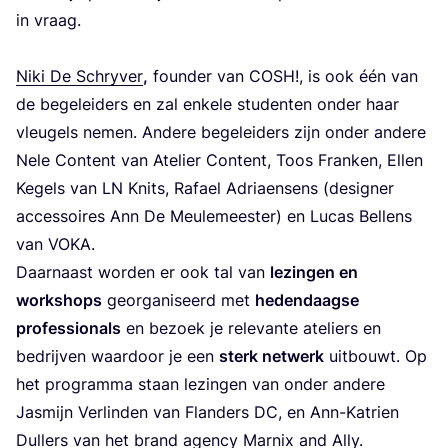
in vraag.
Niki De Schry­ver
,
foun­der van
COSH
!, is ook één van
de bege­lei­ders en zal enke­le stu­den­ten onder haar
vleu­gels nemen. Ande­re bege­lei­ders zijn onder ande­re
Nele Con­tent van Ate­lier Con­tent, Toos Fran­ken, Ellen
Kegels van
LN
Knits, Rafael Adriaen­sens (desig­ner
acces­soi­res Ann De Meu­le­mees­ter) en Lucas Bel­lens
van
VOKA
.
Daar­naast wor­den er ook tal van
lezin­gen en
work­shops
geor­ga­ni­seerd met
heden­daag­se
pro­fes­si­o­nals
en bezoek je rele­van­te ate­liers en
bedrij­ven waar­door je een
sterk net­werk
uit­bouwt. Op
het pro­gram­ma staan lezin­gen van onder ande­re
Jas­mijn Ver­lin­den van Flan­ders
DC
, en Ann-Katrien
Dul­lers van het brand agen­cy Mar­nix and Ally.