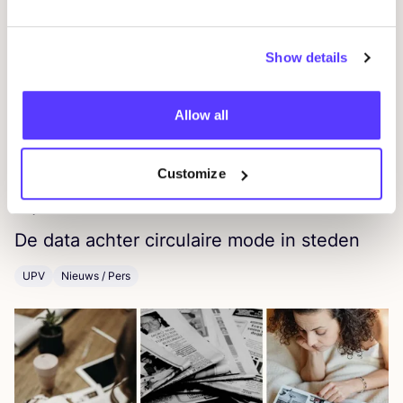
Show details
Allow all
Customize
24 juli 2026
De data ach­ter cir­cu­lai­re mode in steden
UPV
Nieuws / Pers