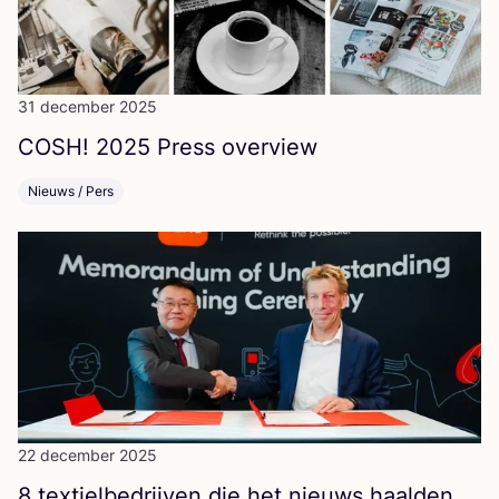
31 december 2025
COSH
!
2025
Press overview
Nieuws / Pers
22 december 2025
8
tex­tiel­be­drij­ven die het nieuws haal­den