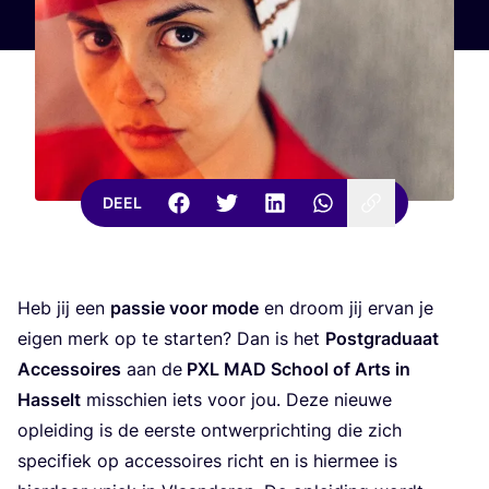
DEEL
Heb jij een
pas­sie voor mode
en droom jij ervan je
eigen merk op te star­ten? Dan is het
Post­gra­du­aat
Acces­soi­res
aan de
PXL
MAD
School of Arts in
Has­selt
mis­schien iets voor jou. Deze nieu­we
oplei­ding is de eer­ste ont­werp­rich­ting die zich
spe­ci­fiek op acces­soi­res richt en is hier­mee is