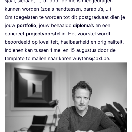
sjaal, sie­raad, …) of door de mens mee­ge­dra­gen
kun­nen wor­den (zoals hand­tas­sen, paraplu’s, …).
Om toe­ge­la­ten te wor­den tot dit post­gra­du­aat dien je
jouw
port­fo­lio
, jouw behaal­de
diploma’s
en een
con­creet
pro­ject­voor­stel
in. Het voor­stel wordt
beoor­deeld op kwa­li­teit, haal­baar­heid en originaliteit.
Indie­nen kan tus­sen
1
mei en
15
augus­tus door
de
tem­pla­te
te mai­len naar karen.​wuytens@​pxl.​be.