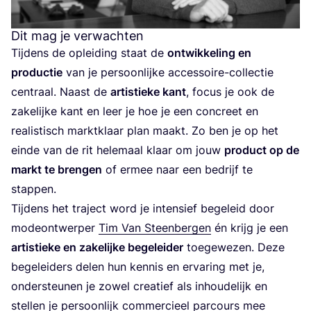
Dit mag je verwachten
Tij­dens de oplei­ding staat de
ont­wik­ke­ling en
pro­duc­tie
van je per­soon­lij­ke acces­soi­re-col­lec­tie
cen­traal. Naast de
artis­tie­ke kant
, focus je ook de
zake­lij­ke kant en leer je hoe je een con­creet en
rea­lis­tisch markt­klaar plan maakt. Zo ben je op het
ein­de van de rit hele­maal klaar om jouw
pro­duct op de
markt te bren­gen
of ermee naar een bedrijf te
stappen.
Tij­dens het tra­ject word je inten­sief bege­leid door
mode­ont­wer­per
Tim Van Steen­ber­gen
én krijg je een
artis­tie­ke en zake­lij­ke bege­lei­der
toe­ge­we­zen. Deze
bege­lei­ders delen hun ken­nis en erva­ring met je,
onder­steu­nen je zowel cre­a­tief als inhou­de­lijk en
stel­len je per­soon­lijk com­mer­ci­eel par­cours mee