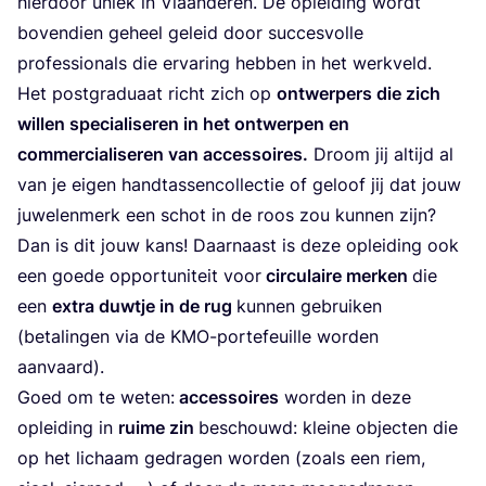
hier­door uniek in Vlaan­de­ren. De oplei­ding wordt
boven­dien geheel geleid door suc­ces­vol­le
pro­fes­si­o­nals die erva­ring heb­ben in het werkveld.
Het post­gra­du­aat richt zich op
ont­wer­pers die zich
wil­len spe­ci­a­li­se­ren in het ont­wer­pen en
com­mer­ci­a­li­se­ren van acces­soi­res.
Droom jij altijd al
van je eigen hand­tas­sen­col­lec­tie of geloof jij dat jouw
juwe­len­merk een schot in de roos zou kun­nen zijn?
Dan is dit jouw kans! Daar­naast is deze oplei­ding ook
een goe­de oppor­tu­ni­teit voor
cir­cu­lai­re mer­ken
die
een
extra duw­tje in de rug
kun­nen gebrui­ken
(beta­lin­gen via de KMO-por­te­feuil­le wor­den
aanvaard).
Goed om te weten:
acces­soi­res
wor­den in deze
oplei­ding in
rui­me zin
beschouwd: klei­ne objec­ten die
op het lichaam gedra­gen wor­den (zoals een riem,