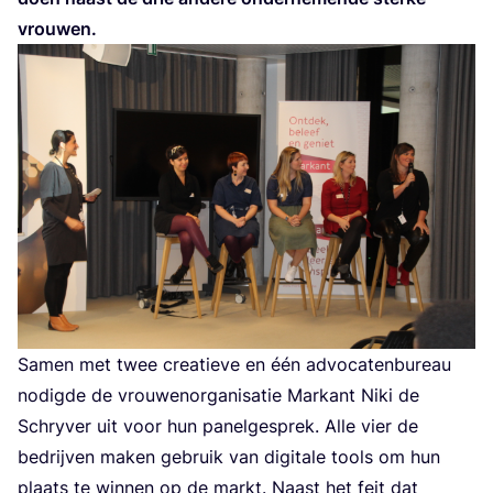
vrouwen.
Samen met twee cre­a­tie­ve en één advo­ca­ten­bu­reau
nodig­de de vrou­wen­or­ga­ni­sa­tie Mar­kant Niki de
Schry­ver uit voor hun panel­ge­sprek. Alle vier de
bedrij­ven maken gebruik van digi­ta­le tools om hun
plaats te win­nen op de markt. Naast het feit dat