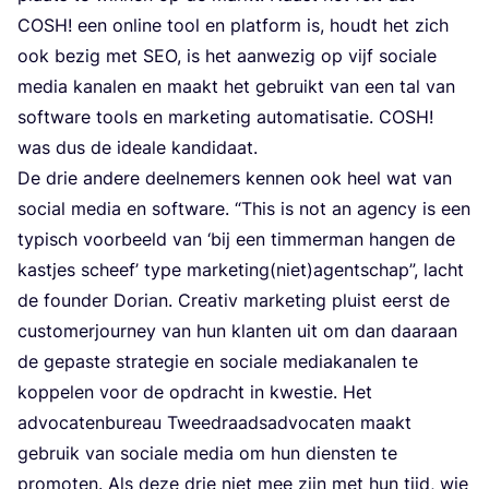
COSH
! een onli­ne tool en plat­form is, houdt het zich
ook bezig met
SEO
, is het aan­we­zig op vijf soci­a­le
media kana­len en maakt het gebruikt van een tal van
soft­wa­re tools en mar­ke­ting auto­ma­ti­sa­tie.
COSH
!
was dus de ide­a­le kandidaat.
De drie ande­re deel­ne­mers ken­nen ook heel wat van
soci­al media en soft­wa­re.
“
This is not an agen­cy is een
typisch voor­beeld van
‘
bij een tim­mer­man han­gen de
kast­jes scheef’ type marketing(niet)agentschap”, lacht
de foun­der Dori­an. Cre­a­tiv mar­ke­ting pluist eerst de
cus­to­mer­jour­ney van hun klan­ten uit om dan daar­aan
de gepas­te stra­te­gie en soci­a­le media­ka­na­len te
kop­pe­len voor de opdracht in kwes­tie. Het
advo­ca­ten­bu­reau Twee­draads­ad­vo­ca­ten maakt
gebruik van soci­a­le media om hun dien­sten te
pro­mo­ten. Als deze drie niet mee zijn met hun tijd, wie