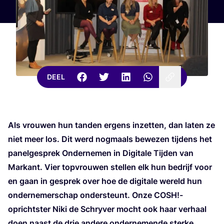
DEEL
Als vrou­wen hun tan­den ergens inzet­ten, dan laten ze
niet meer los. Dit werd nog­maals bewe­zen tij­dens het
panel­ge­sprek Onder­ne­men in Digi­ta­le Tij­den van
Mar­kant. Vier top­vrou­wen stel­len elk hun bedrijf voor
en gaan in gesprek over hoe de digi­ta­le wereld hun
onder­ne­mer­schap onder­steunt. Onze
COSH
!-
oprichtster Niki de Schry­ver mocht ook haar ver­haal
doen naast de drie ande­re onder­ne­men­de ster­ke