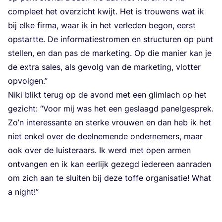
com­pleet het over­zicht kwijt. Het is trou­wens wat ik
bij elke fir­ma, waar ik in het ver­le­den begon, eerst
opstart­te. De infor­ma­tie­stro­men en struc­tu­ren op punt
stel­len, en dan pas de mar­ke­ting. Op die manier kan je
de extra sales, als gevolg van de mar­ke­ting, vlot­ter
opvolgen.”
Niki blikt terug op de avond met een glim­lach op het
gezicht:
“
Voor mij was het een geslaagd panel­ge­sprek.
Zo’n inte­res­san­te en ster­ke vrou­wen en dan heb ik het
niet enkel over de deel­ne­men­de onder­ne­mers, maar
ook over de luis­te­raars. Ik werd met open armen
ont­van­gen en ik kan eer­lijk gezegd ieder­een aan­ra­den
om zich aan te slui­ten bij deze tof­fe orga­ni­sa­tie! What
a night!”