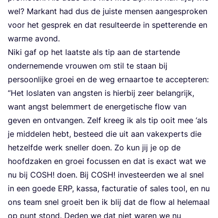
wel? Mar­kant had dus de juis­te men­sen aan­ge­spro­ken
voor het gesprek en dat resul­teer­de in spet­te­ren­de en
war­me avond.
Niki gaf op het laat­ste als tip aan de star­ten­de
onder­ne­men­de vrou­wen om stil te staan bij
per­soon­lij­ke groei en de weg ernaar­toe te accepteren:
“
Het los­la­ten van ang­sten is hier­bij zeer belang­rijk,
want angst belem­mert de ener­ge­ti­sche flow van
geven en ont­van­gen. Zelf kreeg ik als tip ooit mee
‘
als
je mid­de­len hebt, besteed die uit aan vak­ex­perts die
het­zelf­de werk snel­ler doen. Zo kun jij je op de
hoofd­za­ken en groei focus­sen en dat is exact wat we
nu bij
COSH
! doen. Bij
COSH
! inves­teer­den we al snel
in een goe­de
ERP
, kas­sa, fac­tu­ra­tie of sales tool, en nu
ons team snel groeit ben ik blij dat de flow al hele­maal
op punt stond. Deden we dat niet waren we nu