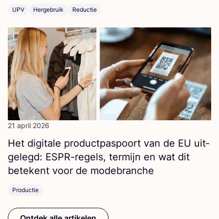
UPV
Hergebruik
Reductie
21 april 2026
Het digi­ta­le pro­duct­pas­poort van de
EU
uit­
ge­legd: ESPR-regels, ter­mijn en wat dit
bete­kent voor de modebranche
Productie
Ontdek alle artikelen