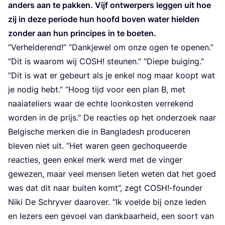
anders aan te pak­ken. Vijf ont­wer­pers leg­gen uit hoe
zij in deze peri­o­de hun hoofd boven water hiel­den
zon­der aan hun prin­ci­pes in te boeten.
“
Ver­hel­de­rend!”
“
Dank­je­wel om onze ogen te ope­nen.”
“
Dit is waar­om wij
COSH
! steu­nen.”
“
Die­pe bui­ging.”
“
Dit is wat er gebeurt als je enkel nog maar koopt wat
je nodig hebt.”
“
Hoog tijd voor een plan B, met
naai­ate­liers waar de ech­te loon­kos­ten ver­re­kend
wor­den in de prijs.” De reac­ties op het onder­zoek naar
Bel­gi­sche mer­ken die in Bang­la­desh pro­du­ce­ren
ble­ven niet uit.
“
Het waren geen gecho­queer­de
reac­ties, geen enkel merk werd met de vin­ger
gewe­zen, maar veel men­sen lie­ten weten dat het goed
was dat dit naar bui­ten komt”, zegt
COSH
!-founder
Niki De Schry­ver daar­over.
“
Ik voel­de bij onze leden
en lezers een gevoel van dank­baar­heid, een soort van