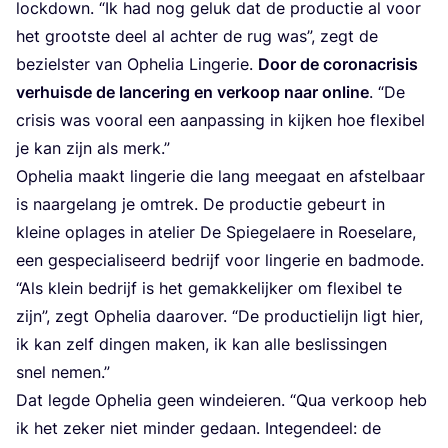
lock­down.
“
Ik had nog geluk dat de pro­duc­tie al voor
het groot­ste deel al ach­ter de rug was”, zegt de
bezielster van Ophe­lia Lin­ge­rie.
Door de corona­cri­sis
ver­huis­de de lan­ce­ring en ver­koop naar onli­ne
.
“
De
cri­sis was voor­al een aan­pas­sing in kij­ken hoe flexi­bel
je kan zijn als merk.”
Ophe­lia maakt lin­ge­rie die lang mee­gaat en afstel­baar
is naar­ge­lang je omtrek. De pro­duc­tie gebeurt in
klei­ne opla­ges in ate­lier De Spie­ge­lae­re in Roe­se­la­re,
een gespe­ci­a­li­seerd bedrijf voor lin­ge­rie en bad­mo­de.
“
Als klein bedrijf is het gemak­ke­lij­ker om flexi­bel te
zijn”, zegt Ophe­lia daar­over.
“
De pro­duc­tie­lijn ligt hier,
ik kan zelf din­gen maken, ik kan alle beslis­sin­gen
snel nemen.”
Dat leg­de Ophe­lia geen wind­ei­e­ren.
“
Qua ver­koop heb
ik het zeker niet min­der gedaan. Inte­gen­deel: de