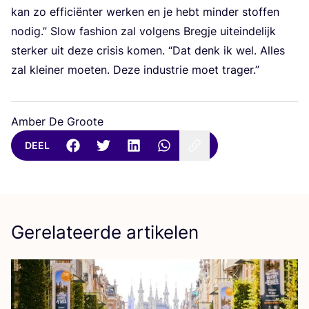
kan zo effi­ci­ën­ter wer­ken en je hebt min­der stof­fen
nodig.” Slow fas­hi­on zal vol­gens Breg­je uit­ein­de­lijk
ster­ker uit deze cri­sis komen.
“
Dat denk ik wel. Alles
zal klei­ner moe­ten. Deze indu­strie moet trager.”
Amber De Groote
DEEL
Gerelateerde artikelen