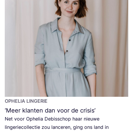
OPHE­LIA
LINGERIE
‘
Meer klanten dan voor de crisis’
Net voor Ophe­lia Debis­schop haar nieu­we
lin­ge­rie­col­lec­tie zou lan­ce­ren, ging ons land in