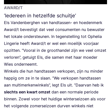
AWARD
/T
‘
Iedereen in hetzelfde schuitje’
Els Van­den­berg­hen van hand­tas­sen- en hoe­den­merk
Award/​t beves­tigt dat veel con­su­men­ten nu bewus­ter
het loka­le onder­steu­nen. In tegen­stel­ling tot Ophe­lia
Lin­ge­rie heeft Award/​t er wel een moei­lijk voor­jaar
opzit­ten.
“
Voor­al in de groot­han­del zijn we veel omzet
ver­lo­ren”, getuigt Els, die samen met haar moe­der
Wies onderneemt.
Win­kels die hun hand­tas­sen ver­ko­pen, zijn nu min­der
hap­pig om ze in te slaan.
“
We ver­ko­pen hand­tas­sen
aan mul­ti­mer­ken­win­kels”, legt Els uit.
“
Daar­van heb ik
slechts een kwart omzet
dan een nor­ma­le peri­o­de
bin­nen. Zowel voor het hui­di­ge win­ter­sei­zoen als voor
het vol­gen­de zomer­sei­zoen dur­ven win­kels niet