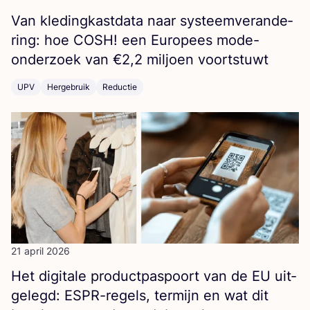
Van kle­ding­kast­da­ta naar sys­teem­ver­an­de­
ring: hoe
COSH
! een Euro­pees mode-
onder­zoek van €
2
,
2
mil­joen voortstuwt
UPV
Hergebruik
Reductie
21 april 2026
Het digi­ta­le pro­duct­pas­poort van de
EU
uit­
ge­legd: ESPR-regels, ter­mijn en wat dit