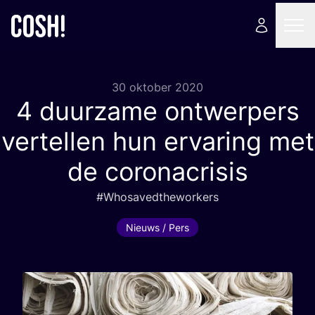
30 oktober 2020
4
duurzame ontwerpers
vertellen hun ervaring met
de coronacrisis
#Who­sa­ved­the­wor­kers
Nieuws / Pers