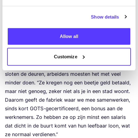
onder­neem­sters, die maar al te goed besef­fen hoe
soci­al
moei­lijk het is om in een land als India aan
Show details
dis­tan­cing
te doen.
“
Na deze trip beslo­ten we
onmid­del­lijk om ons Bel­gisch team van thuis te laten
Allow all
wer­ken”, aldus Dinie.
“
Dit was eind febru­a­ri, dus nog
voor de offi­ci­ë­le Bel­gi­sche coro­na maat­re­ge­len. Door
zo snel te rea­ge­ren, kon­den we alles op punt stellen.”
Customize
Op bevel van de over­heid slo­ten fabrie­ken in India
slo­ten de deu­ren, arbei­ders moesten het met veel
min­der doen.
“
Ze kre­gen nog een beet­je geld betaald,
maar niet genoeg, zeker niet als je in een stad woont.
Daar­om geeft de fabriek waar we mee samen­wer­ken,
sinds kort GOTS-gecer­ti­fi­ceerd, een bonus aan de
werk­ne­mers. Zo heb­ben ze op zijn minst een sala­ris
dat dicht in de buurt komt van hun leef­baar loon, wat
ze nor­maal verdienen.”