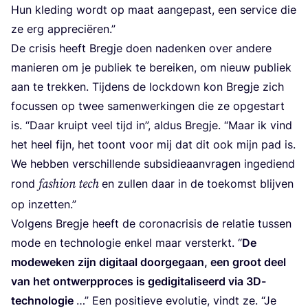
Hun kle­ding wordt op maat aan­ge­past, een ser­vi­ce die
ze erg appreciëren.”
De cri­sis heeft Breg­je doen naden­ken over ande­re
manie­ren om je publiek te berei­ken, om nieuw publiek
aan te trek­ken. Tij­dens de lock­down kon Breg­je zich
focus­sen op twee samen­wer­kin­gen die ze opge­start
is.
“
Daar kruipt veel tijd in”, aldus Breg­je.
“
Maar ik vind
het heel fijn, het toont voor mij dat dit ook mijn pad is.
We heb­ben ver­schil­len­de sub­si­die­aan­vra­gen inge­diend
fas­hi­on tech
rond
en zul­len daar in de toe­komst blij­ven
op inzetten.”
Vol­gens Breg­je heeft de corona­cri­sis de rela­tie tus­sen
mode en tech­no­lo­gie enkel maar ver­sterkt.
“
De
mode­we­ken zijn digi­taal door­ge­gaan, een groot deel
van het ont­werp­pro­ces is gedi­gi­ta­li­seerd via
3
D-
tech­no­lo­gie
…” Een posi­tie­ve evo­lu­tie, vindt ze.
“
Je