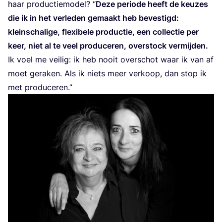
haar pro­duc­tie­mo­del?
“
Deze peri­o­de heeft de keu­zes
die ik in het ver­le­den gemaakt heb beves­tigd:
klein­scha­li­ge, flexi­be­le pro­duc­tie, een col­lec­tie per
keer, niet al te veel pro­du­ce­ren, over­stock ver­mij­den.
Ik voel me vei­lig: ik heb nooit over­schot waar ik van af
moet gera­ken. Als ik niets meer ver­koop, dan stop ik
met produceren.”