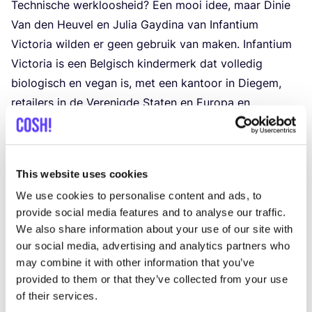
Tech­ni­sche werk­loos­heid? Een mooi idee, maar Dinie
Van den Heu­vel en Julia Gay­di­na van Infan­ti­um
Vic­to­ria wil­den er geen gebruik van maken. Infan­ti­um
Vic­to­ria is een Bel­gisch kin­der­merk dat vol­le­dig
bio­lo­gisch en vegan is, met een kan­toor in Die­gem,
retai­lers in de Ver­e­nig­de Sta­ten en Euro­pa en
fabrie­ken in India, Duits­land en Por­tu­gal.
“
We heb­ben
vrij snel beslo­ten
alle Bel­gi­sche werk­ne­mers in dienst
te hou­den
en niet tech­nisch werk­loos te ver­kla­ren. In
This website uses cookies
goe­de tij­den pluk­ken wij als zaak­voer­ders de vruch­ten
We use cookies to personalise content and ads, to
van men­sen in dienst te heb­ben,
als het moei­lij­ker gaat
provide social media features and to analyse our traffic.
moe­ten we hen bescher­men en zelf het risi­co nemen
.”
We also share information about your use of our site with
Julia en Dinie voel­den de impact van coro­na al op een
our social media, advertising and analytics partners who
trip naar India begin febru­a­ri. Taxi’s wei­ger­den hen
may combine it with other information that you’ve
mee te nemen, men­sen rea­geer­den ang­stig omdat ze
provided to them or that they’ve collected from your use
of their services.
eye ope­ner
uit Euro­pa komen. Een
voor de