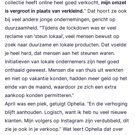
col­lec­tie heeft onli­ne heel goed ver­kocht,
mijn omzet
is ver­groot in plaats van ver­kleind.
” Dat hoort ze ook
bij veel ande­re jon­ge onder­ne­min­gen, gericht op
duur­zaam­heid.
“
Tij­dens de lock­down was er veel
recla­me van
‘
steun lokaal’, veel men­sen bewust op
zoek naar duur­za­me en loka­le pro­duc­ten. Dat voel­de
je heel hard, dat men­sen aan het steu­nen waren.
Ini­ti­a­tie­ven van loka­le onder­ne­mers zijn heel goed
ont­haald geweest. Men­sen die van thuis uit werk­ten
en niet op vakan­tie kon­den, had­den meer geld op het
ein­de van de maand, waar­door ze zich een extra
aan­koop kon­den permitteren.”
April was een piek, getuigt Ophe­lia.
“
En die ver­ho­ging
blijft aan­hou­den. Logisch, want ik heb nu veel nieu­we
klan­ten. Mijn vol­gers op Inst­agram zijn ver­dub­beld, dit
zie je ook in je ver­koop.” Wat leert Ophe­lia dat over