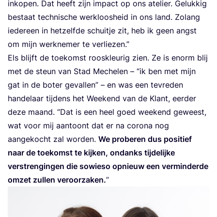
inko­pen. Dat heeft zijn impact op ons ate­lier. Geluk­kig
bestaat tech­ni­sche werk­loos­heid in ons land. Zolang
ieder­een in het­zelf­de schuit­je zit, heb ik geen angst
om mijn werk­ne­mer te verliezen.”
Els blijft de toe­komst roos­kleu­rig zien. Ze is enorm blij
met de steun van Stad Meche­len –
“
ik ben met mijn
gat in de boter geval­len” – en was een tevre­den
han­de­laar tij­dens het Week­end van de Klant, eer­der
deze maand.
“
Dat is een heel goed week­end geweest,
wat voor mij aan­toont dat er na coro­na nog
aan­ge­kocht zal wor­den.
We pro­be­ren dus posi­tief
naar de toe­komst te kij­ken, ondanks tij­de­lij­ke
ver­stren­gin­gen die sowie­so opnieuw een ver­min­der­de
omzet zul­len ver­oor­za­ken.
”