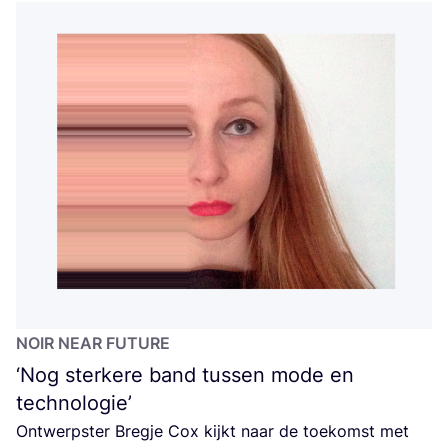
NOIR
NEAR
FUTURE
‘
Nog sterkere band tussen mode en
technologie’
Ont­werp­ster Breg­je Cox kijkt naar de toe­komst met