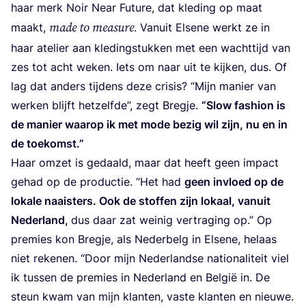
haar merk Noir Near Futu­re, dat kle­ding op maat
made to mea­su­re
maakt,
. Van­uit Els­e­ne werkt ze in
haar ate­lier aan kle­ding­stuk­ken met een wacht­tijd van
zes tot acht weken. Iets om naar uit te kij­ken, dus. Of
lag dat anders tij­dens deze cri­sis?
“
Mijn manier van
wer­ken blijft het­zelf­de”, zegt Breg­je.
“
Slow fas­hi­on is
de manier waar­op ik met mode bezig wil zijn, nu en in
de toekomst.”
Haar omzet is gedaald, maar dat heeft geen impact
gehad op de pro­duc­tie.
“
Het had
geen invloed op de
loka­le naai­sters. Ook de stof­fen zijn lokaal, van­uit
Neder­land,
dus daar zat wei­nig ver­tra­ging op.” Op
pre­mies kon Breg­je, als Neder­belg in Els­e­ne, helaas
niet reke­nen.
“
Door mijn Neder­land­se nati­o­na­li­teit viel
ik tus­sen de pre­mies in Neder­land en Bel­gië in. De
steun kwam van mijn klan­ten, vas­te klan­ten en nieu­we.