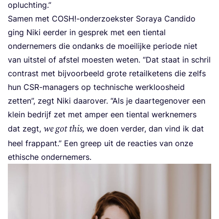
opluchting.”
Samen met
COSH
!-onderzoekster Soraya Can­dido
ging Niki eer­der in gesprek met een tien­tal
onder­ne­mers die ondanks de moei­lij­ke peri­o­de niet
van uit­stel of afstel moesten weten.
“
Dat staat in schril
con­trast met bij­voor­beeld gro­te retail­ke­tens die zelfs
hun CSR-mana­gers op tech­ni­sche werk­loos­heid
zet­ten”, zegt Niki daar­over.
“
Als je daar­te­gen­over een
klein bedrijf zet met amper een tien­tal werk­ne­mers
we got this,
dat zegt,
we doen ver­der, dan vind ik dat
heel frap­pant.” Een greep uit de reac­ties van onze
ethi­sche ondernemers.