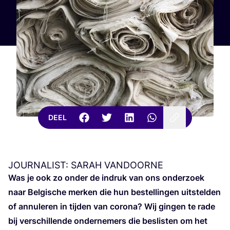
DEEL
JOURNALIST
:
SARAH
VANDOORNE
Was je ook zo onder de indruk van ons onder­zoek
naar Bel­gi­sche mer­ken die hun bestel­lin­gen uit­stel­den
of annu­le­ren in tij­den van coro­na? Wij gin­gen te rade
bij ver­schil­len­de onder­ne­mers die beslis­ten om het