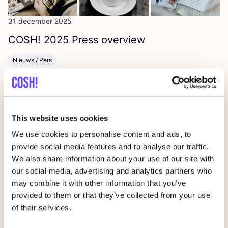
31 december 2025
COSH
!
2025
Press overview
Nieuws / Pers
This website uses cookies
We use cookies to personalise content and ads, to
provide social media features and to analyse our traffic.
We also share information about your use of our site with
our social media, advertising and analytics partners who
22 december 2025
may combine it with other information that you’ve
provided to them or that they’ve collected from your use
8
tex­tiel­be­drij­ven die het nieuws haal­den
of their services.
in
2025