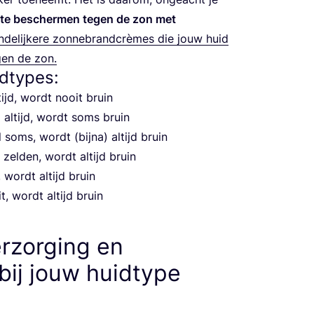
 te bescher­men tegen de zon met
n­de­lij­ke­re zon­ne­brand­crè­mes die jouw huid
gen de zon.
idtypes:
ltijd, wordt nooit bruin
a) altijd, wordt soms bruin
 soms, wordt (bij­na) altijd bruin
dt zel­den, wordt altijd bruin
, wordt altijd bruin
t, wordt altijd bruin
erzorging en
bij jouw huidtype