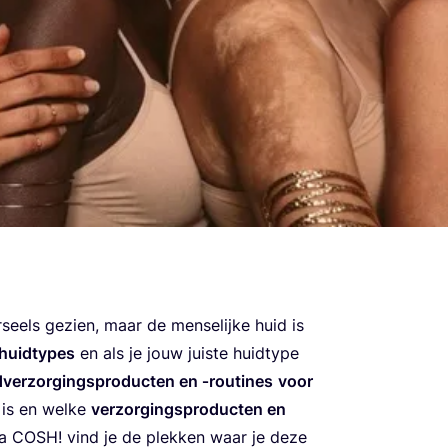
seels gezien, maar de men­se­lij­ke huid is
 huid­ty­pes
en als je jouw juis­te huid­ty­pe
­ver­zor­gings­pro­duc­ten en ‑rou­ti­nes
voor
 is en wel­ke
ver­zor­gings­pro­duc­ten en
ia
COSH
! vind je de plek­ken waar je deze