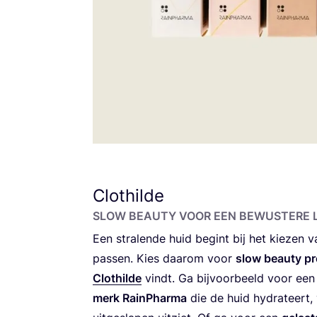
Clothilde
SLOW BEAU­TY VOOR EEN BEWUS­TE­RE L
Een stra­len­de huid begint bij het kie­zen v
pas­sen. Kies daar­om voor
slow beau­ty pr
Clot­hil­de
vindt. Ga bij­voor­beeld voor ee
merk RainP­har­ma
die de huid hydra­teert, v