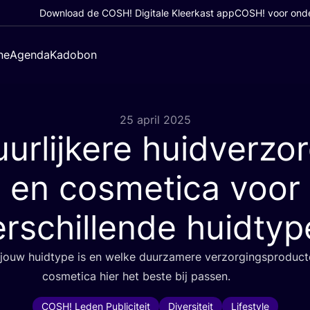
Download de COSH! Digitale Kleerkast app
COSH! voor ond
ne
Agenda
Kadobon
25 april 2025
urlijkere huidverzo
en cosmetica voor
erschillende huidtyp
ouw huid­ty­pe is en wel­ke duur­za­me­re ver­zor­gings­pro­duc­
cos­me­ti­ca hier het bes­te bij passen.
COSH! Leden Publiciteit
Diversiteit
Lifestyle