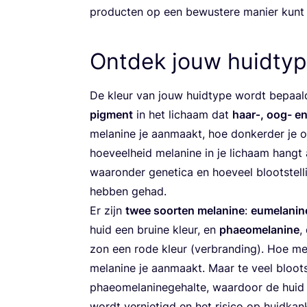
pro­duc­ten op een bewus­te­re manier kun
Ontdek jouw huidty
De kleur van jouw huid­ty­pe wordt bepaa
pig­ment
in het lichaam dat
haar‑, oog- en 
mela­ni­ne je aan­maakt, hoe don­ker­der je 
hoe­veel­heid mela­ni­ne in je lichaam hangt a
waar­on­der gene­ti­ca en hoe­veel bloot­stel
heb­ben gehad.
Er zijn
twee soor­ten mela­ni­ne
:
eume­la­ni­n
huid een brui­ne kleur, en
phaeo­m­e­la­ni­ne
,
zon een rode kleur (ver­bran­ding). Hoe me
mela­ni­ne je aan­maakt. Maar te veel bloot­
phaeo­m­e­la­ni­ne­ge­hal­te, waar­door de huid
wordt ver­nie­tigd en het risi­co op huid­ka