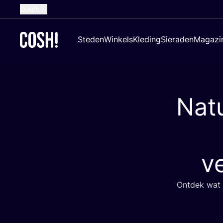
Dutch
English
Steden
Winkels
Kleding
Sieraden
Magazi
French
Spanish
German
Natu
Croatian
v
Ont­dek wat j