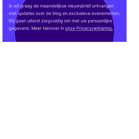
Ik wil graag de maan­de­lijk­se nieuws­brief ont­van­gen
met upda­tes over de blog en exclu­sie­ve eve­ne­men­ten.
Wij gaan uiterst zorg­vul­dig om met uw per­soon­lij­ke
gege­vens. Meer hier­over in
onze Pri­va­cy­ver­kla­ring.