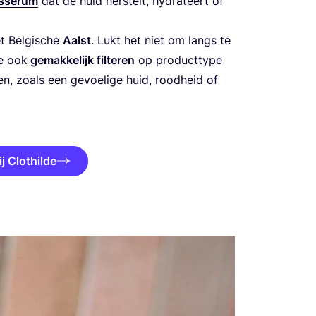
s­se­rum
dat de huid her­stelt, hydra­teert of
t Bel­gi­sche
Aalst
. Lukt het niet om langs te
e ook
gemak­ke­lijk fil­te­ren
op pro­duct­ty­pe
en, zoals een gevoe­li­ge huid, rood­heid of
j Clothilde