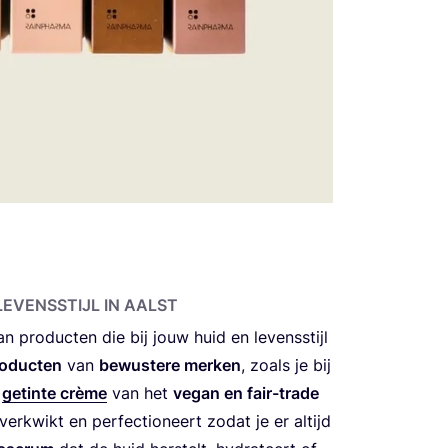
EVENS­STIJL IN AALST
an pro­duc­ten die bij jouw huid en levens­stijl
o­duc­ten
van
bewus­te­re mer­ken
, zoals je bij
n
getin­te crè­me
van het
vegan en fair-tra­de
er­kwikt en per­fec­ti­o­neert zodat je er altijd