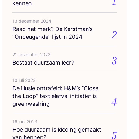
1
kennen
13 december 2024
Raad het merk? De Kerstman’s
2
“
Ondeu­gen­de” lijst in
2024
.
21 november 2022
3
Bestaat duur­zaam leer?
10 juli 2023
De illu­sie ont­ra­feld: H
&
M’s
“
Clo­se
the Loop” tex­tiel­af­val ini­ti­a­tief is
4
greenwashing
16 juni 2023
Hoe duur­zaam is kle­ding gemaakt
5
van hennep?