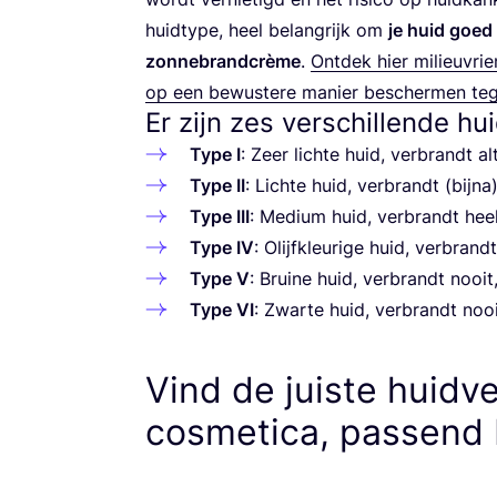
huid­ty­pe, heel belang­rijk om
je huid goed
zon­ne­brand­crè­me
.
Ont­dek hier mili­eu­vrie
op een bewus­te­re manier bescher­men te
Er zijn zes verschillende hu
Type I
: Zeer lich­te huid, ver­brandt a
Type
II
: Lich­te huid, ver­brandt (bij­n
Type
III
: Medi­um huid, ver­brandt heel
Type
IV
: Olijf­kleu­ri­ge huid, ver­bran
Type V
: Brui­ne huid, ver­brandt nooit
Type
VI
: Zwar­te huid, ver­brandt nooi
Vind de juiste huidv
cosmetica, passend 