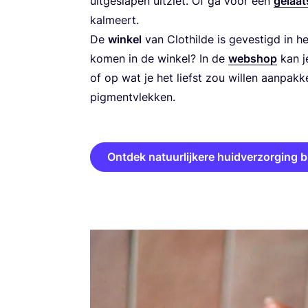
uit­ge­sla­pen uit­ziet. Of ga voor een
gelaat
kalmeert.
De
win­kel
van Clot­hil­de is geves­tigd in he
komen in de win­kel? In de
web­shop
kan j
of op wat je het liefst zou wil­len aan­pak­k
pig­ment­vlek­ken.
Ontdek natuurlijkere huidverzorging bi