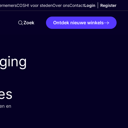
ernemers
COSH! voor steden
Over ons
Contact
Login
Register
Zoek
Ontdek nieuwe winkels
rging
es
ten en