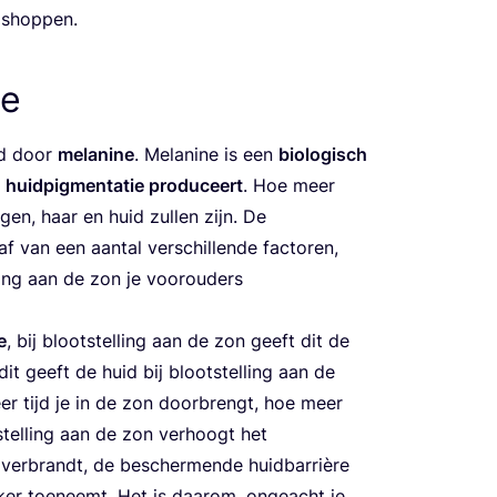
t shoppen.
pe
ld door
mela­ni­ne
. Mela­ni­ne is een
bio­lo­gisch
huid­pig­men­ta­tie pro­du­ceert
. Hoe meer
ogen, haar en huid zul­len zijn. De
f van een aan­tal ver­schil­len­de fac­to­ren,
­ling aan de zon je voor­ou­ders
e
, bij bloot­stel­ling aan de zon geeft dit de
 dit geeft de huid bij bloot­stel­ling aan de
er tijd je in de zon door­brengt, hoe meer
stel­ling aan de zon ver­hoogt het
 ver­brandt, de bescher­men­de huid­bar­ri­è­re
n­ker toe­neemt. Het is daar­om, onge­acht je