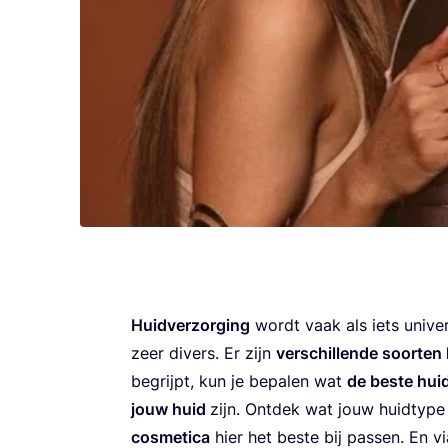
Huid­ver­zor­ging
wordt vaak als iets uni­ver­
zeer divers. Er zijn
ver­schil­len­de soor­ten
begrijpt, kun je bepa­len wat
de bes­te huid
jouw huid
zijn. Ont­dek wat jouw huid­ty­pe
cos­me­ti­ca
hier het bes­te bij pas­sen. En v