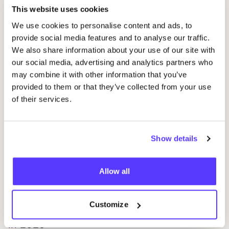
This website uses cookies
We use cookies to personalise content and ads, to
31 december 2025
provide social media features and to analyse our traffic.
COSH
!
2025
Press overview
We also share information about your use of our site with
our social media, advertising and analytics partners who
Nieuws / Pers
may combine it with other information that you’ve
provided to them or that they’ve collected from your use
of their services.
Show details
Allow all
22 december 2025
Customize
8
tex­tiel­be­drij­ven die het nieuws haal­den
in
2025