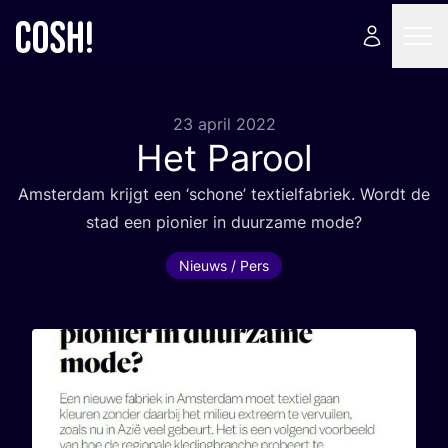
23 april 2022
Het Parool
Amster­dam krijgt een
‘
scho­ne’ tex­tiel­fa­briek. Wordt de
stad een pio­nier in duur­za­me mode?
Nieuws / Pers