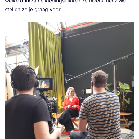
wel­ke duur­za­me kle­ding­stuk­ken ze mee­na­men? We
stel­len ze je graag voor!