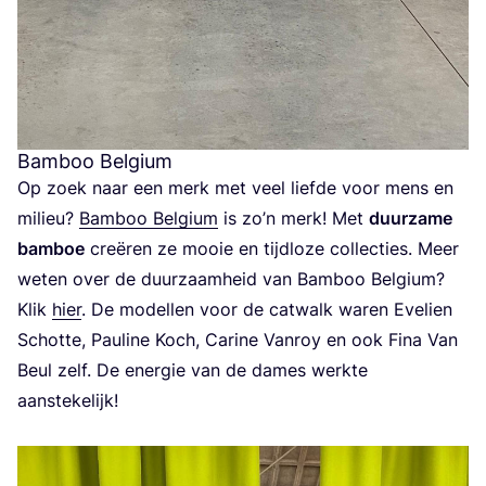
Bamboo Belgium
Op zoek naar een merk met veel lief­de voor mens en
mili­eu?
Bam­boo Bel­gi­um
is zo’n merk! Met
duur­za­me
bam­boe
cre­ë­ren ze mooie en tijd­lo­ze col­lec­ties. Meer
weten over de duur­zaam­heid van Bam­boo Bel­gi­um?
Klik
hier
. De model­len voor de cat­walk waren Eve­lien
Schot­te, Pau­li­ne Koch, Cari­ne Van­roy en ook Fina Van
Beul zelf. De ener­gie van de dames werk­te
aan­ste­ke­lijk!