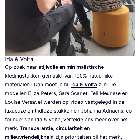
Ida
&
Volta
Op zoek naar
stijl­vol­le en mini­ma­lis­ti­sche
kle­ding­stuk­ken gemaakt van
100
% natuur­lij­ke
mate­ri­a­len? Dan moet je bij
Ida
&
Vol­ta
zijn! De
model­len Eli­za Peters, Sara Scar­let, Feli Meu­ris­se en
Loui­se Ver­sa­vel wer­den op video vast­ge­legd in de
luxu­eu­ze en tijd­lo­ze stuk­ken en Johan­na Adriaens, co-
foun­der van Ida
&
Vol­ta, ver­tel­de ons meer over het
merk.
Trans­pa­ran­tie, cir­cu­la­ri­teit en
mili­eu­vrien­de­lijk­heid
zijn pri­o­ri­tei­ten bij het merk,