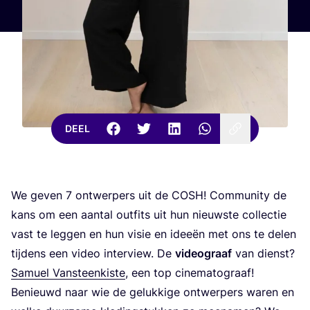
DEEL
We geven
7
ont­wer­pers uit de
COSH
! Com­mu­ni­ty de
kans om een aan­tal out­fits uit hun nieuw­ste col­lec­tie
vast te leg­gen en hun visie en idee­ën met ons te delen
tij­dens een video inter­view. De
video­graaf
van dienst?
Samu­el Van­steen­kis­te
, een top cine­ma­to­graaf!
Benieuwd naar wie de geluk­ki­ge ont­wer­pers waren en