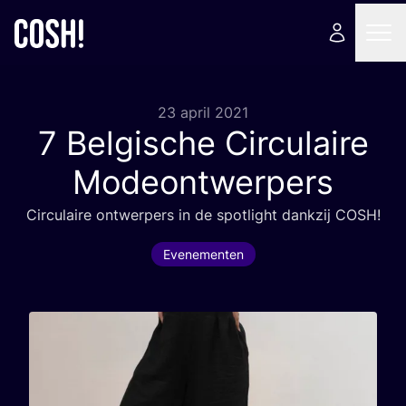
23 april 2021
7
Belgische Circulaire
Modeontwerpers
Cir­cu­lai­re ont­wer­pers in de spot­light dank­zij
COSH
!
Evenementen