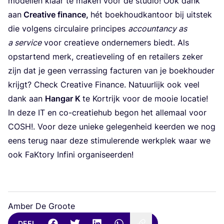
model­len klaar te maken voor de stu­dio! Ook dank
aan
Cre­a­ti­ve finan­ce,
hét boek­houd­kan­toor bij uit­stek
die vol­gens cir­cu­lai­re prin­ci­pes
accoun­tan­cy as
a ser­vi­ce
voor cre­a­tie­ve onder­ne­mers biedt. Als
opstar­tend merk, cre­a­tie­ve­ling of en retai­lers zeker
zijn dat je geen ver­ras­sing fac­tu­ren van je boek­hou­der
krijgt? Check Cre­a­ti­ve Finan­ce. Natuur­lijk ook veel
dank aan
Han­gar K
te Kort­rijk voor de mooie loca­tie!
In deze
IT
en co-cre­a­tie­hub begon het alle­maal voor
COSH
!. Voor deze unie­ke gele­gen­heid keer­den we nog
eens terug naar deze sti­mu­le­ren­de werk­plek waar we
ook FaK­to­ry Infi­ni orga­ni­seer­den!
Amber De Groote
DEEL