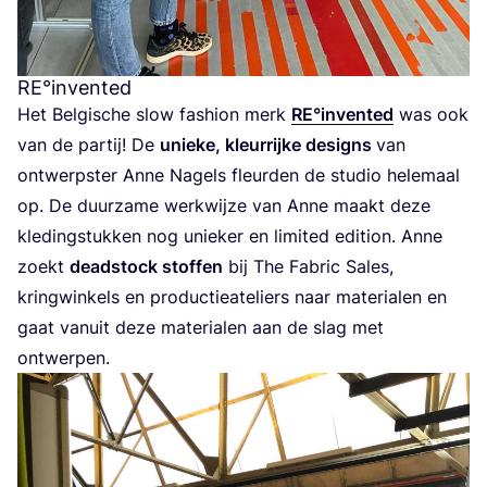
RE
°invented
Het Bel­gi­sche slow fas­hi­on merk
RE
°invented
was ook
van de par­tij! De
unie­ke, kleur­rij­ke designs
van
ont­werp­ster Anne Nagels fleur­den de stu­dio hele­maal
op. De duur­za­me werk­wij­ze van Anne maakt deze
kle­ding­stuk­ken nog unie­ker en limi­ted edi­ti­on. Anne
zoekt
dead­stock stof­fen
bij The Fabric Sales,
kring­win­kels en pro­duc­tie­ate­liers naar mate­ri­a­len en
gaat van­uit deze mate­ri­a­len aan de slag met
ontwerpen.