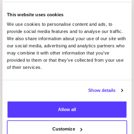
This website uses cookies
We use cookies to personalise content and ads, to
provide social media features and to analyse our traffic.
31 december 2025
We also share information about your use of our site with
our social media, advertising and analytics partners who
COSH
!
2025
Press overview
may combine it with other information that you’ve
provided to them or that they’ve collected from your use
Nieuws / Pers
of their services.
Show details
Allow all
Customize
22 december 2025