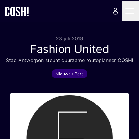
23 juli 2019
Fashion United
Stad Ant­wer­pen steunt duur­za­me rou­te­plan­ner
COSH
!
Nieuws / Pers