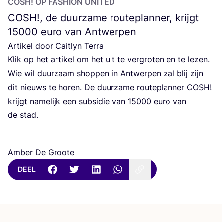
COSH
! OP FAS­HI­ON UNITED
COSH
!, de duurzame routeplanner, krijgt
15000
euro van Antwerpen
Arti­kel door Cait­lyn Terra
Klik op het arti­kel om het uit te ver­gro­ten en te lezen.
Wie wil duur­zaam shop­pen in Ant­wer­pen zal blij zijn
dit nieuws te horen. De duur­za­me rou­te­plan­ner
COSH
!
krijgt name­lijk een sub­si­die van
15000
euro van
de stad.
Amber De Groote
DEEL