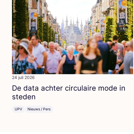
24 juli 2026
De data ach­ter cir­cu­lai­re mode in
steden
UPV
Nieuws / Pers