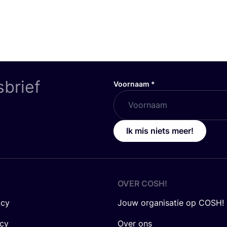
sbrief
Voornaam
*
Ik mis niets meer!
OVER
COSH
!
icy
Jouw organisatie op COSH!
icy
Over ons