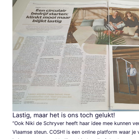
Lastig, maar het is ons toch gelukt!
“
Ook Niki de Schry­ver heeft haar idee mee kun­nen ver­
Vlaam­se steun.
COSH
! is een onli­ne plat­form waar je