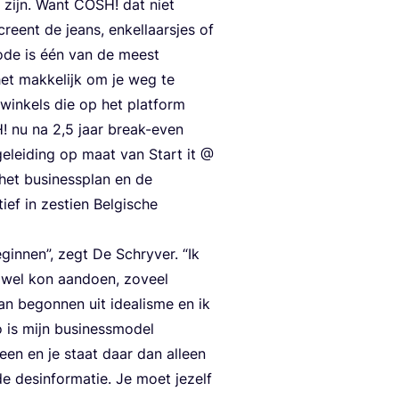
m zijn. Want
COSH
! dat niet
reent de jeans, enkel­laars­jes of
de is één van de meest
t mak­ke­lijk om je weg te
 win­kels die op het plat­form
H
! nu na
2
,
5
jaar break-even
bege­lei­ding op maat van Start it @
et busi­ness­plan en de
tief in zes­tien Bel­gi­sche
gin­nen”, zegt De Schry­ver.
“
Ik
 wel kon aan­doen, zoveel
n begon­nen uit ide­a­lis­me en ik
o is mijn busi­ness­mo­del
­een en je staat daar dan alleen
 des­in­for­ma­tie. Je moet jezelf