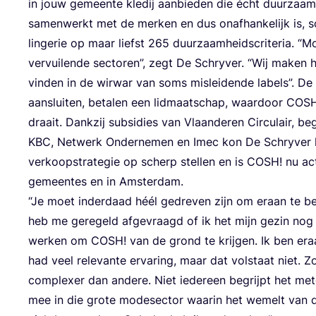
in jouw gemeen­te kle­dij aan­bie­den die écht duur­zaa
samen­werkt met de mer­ken en dus onaf­han­ke­lijk is, sc
lin­ge­rie op maar liefst
265
duur­zaam­heids­cri­te­ria.
“
Mo
ver­vui­len­de sec­to­ren”, zegt De Schry­ver.
“
Wij maken he
vin­den in de wir­war van soms mis­lei­den­de labels”. De
aan­slui­ten, beta­len een lid­maat­schap, waar­door
COS
draait. Dank­zij sub­si­dies van Vlaan­de­ren Cir­cu­lair, 
KBC
, Net­werk Onder­ne­men en Imec kon De Schry­ver h
ver­koop­stra­te­gie op scherp stel­len en is
COSH
! nu ac
gemeen­tes en in Amsterdam.
“
Je moet inder­daad héél gedre­ven zijn om eraan te be
heb me gere­geld afge­vraagd of ik het mijn gezin nog
wer­ken om
COSH
! van de grond te krij­gen. Ik ben eraa
had veel rele­van­te erva­ring, maar dat vol­staat niet. Z
com­plexer dan ande­re. Niet ieder­een begrijpt het met
mee in die gro­te mode­sec­tor waar­in het wemelt van de