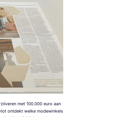
zil­ve­ren met
100
.
000
euro aan
 vlot ont­dekt wel­ke mode­win­kels