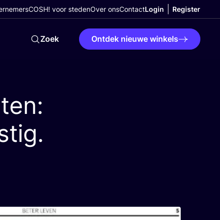
ernemers
COSH! voor steden
Over ons
Contact
Login
Register
Zoek
Ontdek nieuwe winkels
rten:
stig.