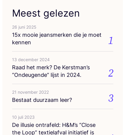
Meest gelezen
26 juni 2025
15
x mooie jeans­mer­ken die je moet
1
kennen
13 december 2024
Raad het merk? De Kerstman’s
2
“
Ondeu­gen­de” lijst in
2024
.
21 november 2022
3
Bestaat duur­zaam leer?
10 juli 2023
De illu­sie ont­ra­feld: H
&
M’s
“
Clo­se
the Loop” tex­tiel­af­val ini­ti­a­tief is