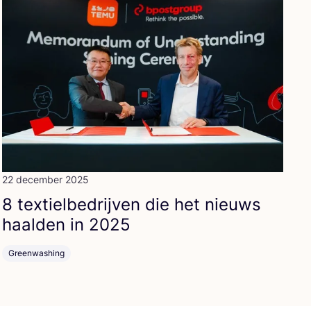
22 december 2025
8
tex­tiel­be­drij­ven die het nieuws
haal­den in
2025
Greenwashing