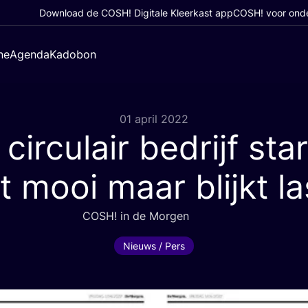
Download de COSH! Digitale Kleerkast app
COSH! voor ond
ne
Agenda
Kadobon
01 april 2022
circulair bedrijf sta
kt mooi maar blijkt la
COSH
! in de Morgen
Nieuws / Pers