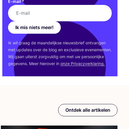
E-mail
*
Ik mis niets meer!
Ik wil graag de maan­de­lijk­se nieuws­brief ont­van­gen
met upda­tes over de blog en exclu­sie­ve eve­ne­men­ten.
Wij gaan uiterst zorg­vul­dig om met uw per­soon­lij­ke
gege­vens. Meer hier­over in
onze Pri­va­cy­ver­kla­ring.
Ontdek alle artikelen