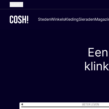
Dutch
English
Steden
Winkels
Kleding
Sieraden
Magazi
French
Spanish
German
Een 
Croatian
klin