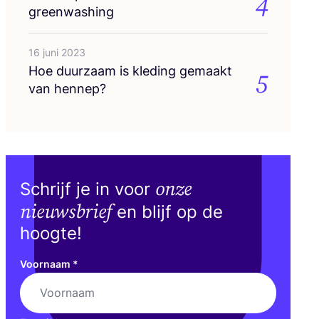
4
greenwashing
16 juni 2023
Hoe duur­zaam is kle­ding gemaakt
5
van hennep?
onze
Schrijf je in voor
nieuwsbrief
en blijf op de
hoogte!
Voornaam
*