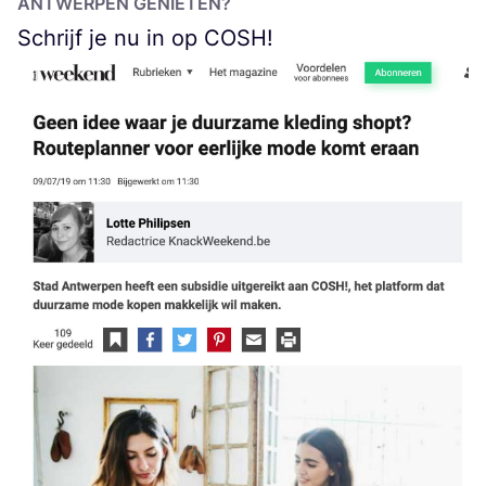
ANT­WER­PEN GENIETEN?
Schrijf je nu in op
COSH
!