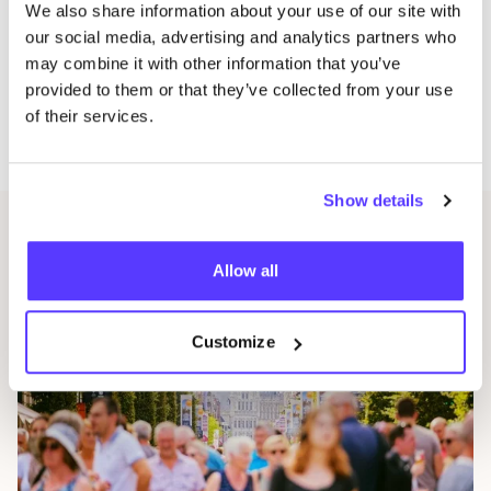
We also share information about your use of our site with
our social media, advertising and analytics partners who
may combine it with other information that you’ve
Amber De Groote
provided to them or that they’ve collected from your use
DEEL
of their services.
Show details
Gerelateerde artikelen
Allow all
Customize