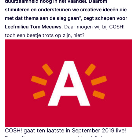
duur­zaam­heid hoog in het vaan­del. Daar­om
sti­mu­le­ren en onder­steu­nen we cre­a­tie­ve idee­ën die
met dat the­ma aan de slag gaan”, zegt sche­pen voor
Leef­mi­li­eu Tom Meeuws
. Daar mogen wij bij
COSH
!
toch een beet­je trots op zijn, niet?
COSH
! gaat ten laatste in September
2019
live!