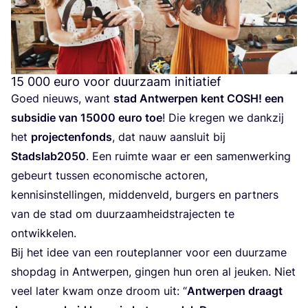
15
000
euro voor duurzaam initiatief
Goed nieuws, want
stad Ant­wer­pen kent
COSH
! een
sub­si­die van
15000
euro toe
! Die kre­gen we dank­zij
het
pro­jec­ten­fonds
, dat nauw aan­sluit bij
Stadslab
2050
. Een ruim­te waar er een samen­wer­king
gebeurt tus­sen eco­no­mi­sche acto­ren,
ken­nis­in­stel­lin­gen, mid­den­veld, bur­gers en part­ners
van de stad om duur­zaam­heids­tra­jec­ten te
ontwikkelen.
Bij het idee van een rou­te­plan­ner voor een duur­za­me
shop­dag in Ant­wer­pen, gin­gen hun oren al jeu­ken. Niet
veel later kwam onze droom uit:
“
Ant­wer­pen draagt