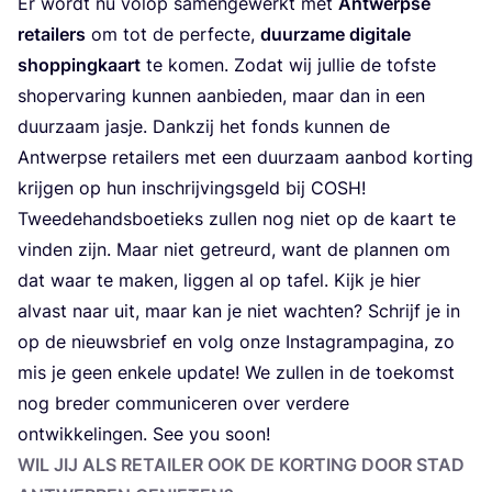
Er wordt nu vol­op samen­ge­werkt met
Ant­werp­se
retai­lers
om tot de per­fec­te,
duur­za­me digi­ta­le
shop­ping­kaart
te komen. Zodat wij jul­lie de tof­ste
sho­p­er­va­ring kun­nen aan­bie­den, maar dan in een
duur­zaam jas­je. Dank­zij het fonds kun­nen de
Ant­werp­se retai­lers met een duur­zaam aan­bod kor­ting
krij­gen op hun inschrij­vings­geld bij
COSH
!
Twee­de­hands­boe­tieks zul­len nog niet op de kaart te
vin­den zijn. Maar niet getreurd, want de plan­nen om
dat waar te maken, lig­gen al op tafel. Kijk je hier
alvast naar uit, maar kan je niet wach­ten? Schrijf je in
op de nieuws­brief en volg onze Inst­agram­pa­gi­na, zo
mis je geen enke­le upda­te! We zul­len in de toe­komst
nog bre­der com­mu­ni­ce­ren over ver­de­re
ont­wik­ke­lin­gen. See you soon!
WIL JIJ ALS RETAI­LER OOK DE KOR­TING DOOR STAD