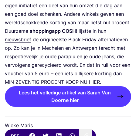
eigen ini­ti­a­tief een deel van hun omzet die dag aan
een goed doel schen­ken. Ande­re win­kels geven een
wereld­schok­ken­de kor­ting van maar liefst nul pro­cent.
Duur­za­me
shop­pingapp
COSH
!
lijst­te in
hun
nieuws­brief
de ori­gi­neel­ste Black Fri­day alter­na­tie­ven
op. Zo kan je in Meche­len en Ant­wer­pen terecht met
res­pec­tie­ve­lijk je oude para­plu en je oude jeans, die
ver­vol­gens gere­cy­cleerd wordt. En dat in ruil voor een
vou­cher van
5
euro – een iets bil­lij­ke­re kor­ting dan
MIN
ZEVEN­TIG
PRO­CENT
KOOP
NU
HIER
.
Lees het volledige artikel van Sarah Van
Doorne hier
Wieke Maris
DEEL