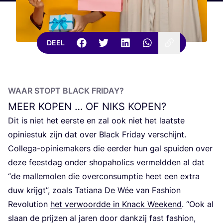
DEEL
WAAR STOPT BLACK FRIDAY?
MEER
KOPEN
…
OF
NIKS
KOPEN
?
Dit is niet het eer­ste en zal ook niet het laat­ste
opi­nie­stuk zijn dat over Black Fri­day ver­schijnt.
Col­le­ga-opi­nie­ma­kers die eer­der hun gal spui­den over
deze feest­dag onder sho­pa­ho­lics ver­meld­den al dat
“
de mal­le­mo­len die over­con­sump­tie heet een extra
duw krijgt”, zoals Tati­a­na De Wée van Fas­hi­on
Revo­lu­ti­on
het ver­woord­de in Knack Week­end
.
“
Ook al
slaan de prij­zen al jaren door dank­zij fast fas­hi­on,