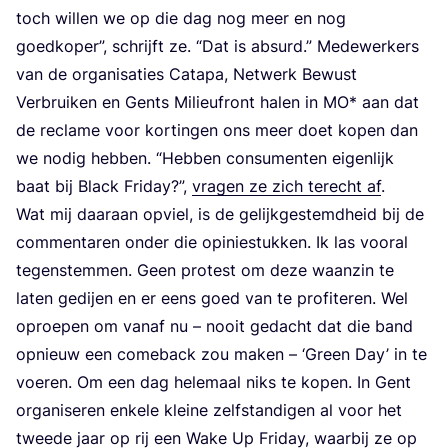
toch wil­len we op die dag nog meer en nog
goed­ko­per”, schrijft ze.
“
Dat is absurd.” Mede­wer­kers
van de orga­ni­sa­ties Cata­pa, Net­werk Bewust
Ver­brui­ken en Gents Mili­eu­front halen in
MO
* aan dat
de recla­me voor kor­tin­gen ons meer doet kopen dan
we nodig heb­ben.
“
Heb­ben con­su­men­ten eigen­lijk
baat bij Black Fri­day?”,
vra­gen ze zich terecht af
.
Wat mij daar­aan opviel, is de gelijk­ge­stemd­heid bij de
com­men­ta­ren onder die opi­nie­stuk­ken. Ik las voor­al
tegen­stem­men. Geen pro­test om deze waan­zin te
laten gedij­en en er eens goed van te pro­fi­te­ren. Wel
oproe­pen om van­af nu – nooit gedacht dat die band
opnieuw een come­back zou maken –
‘
Green Day’ in te
voe­ren. Om een dag hele­maal niks te kopen. In Gent
orga­ni­se­ren enke­le klei­ne zelf­stan­di­gen al voor het
twee­de jaar op rij een Wake Up Fri­day, waar­bij ze op