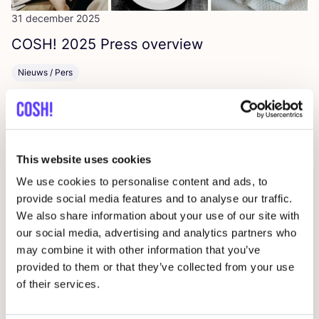
31 december 2025
COSH
!
2025
Press overview
Nieuws / Pers
This website uses cookies
We use cookies to personalise content and ads, to
provide social media features and to analyse our traffic.
We also share information about your use of our site with
our social media, advertising and analytics partners who
22 december 2025
may combine it with other information that you’ve
8
tex­tiel­be­drij­ven die het nieuws haal­den
provided to them or that they’ve collected from your use
of their services.
in
2025
Greenwashing