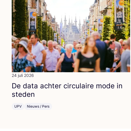
24 juli 2026
De data ach­ter cir­cu­lai­re mode in
steden
UPV
Nieuws / Pers