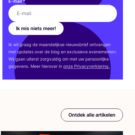
E-mail
*
Ik mis niets meer!
Ik wil graag de maan­de­lijk­se nieuws­brief ont­van­gen
met upda­tes over de blog en exclu­sie­ve eve­ne­men­ten.
Wij gaan uiterst zorg­vul­dig om met uw per­soon­lij­ke
gege­vens. Meer hier­over in
onze Pri­va­cy­ver­kla­ring.
Ontdek alle artikelen