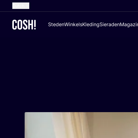
Dutch
English
Steden
Winkels
Kleding
Sieraden
Magazi
French
Spanish
German
Croatian