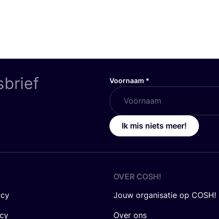
sbrief
Voornaam
*
Ik mis niets meer!
OVER
COSH
!
icy
Jouw organisatie op COSH!
icy
Over ons