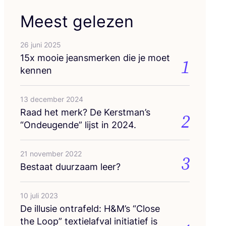
Meest gelezen
26 juni 2025
15
x mooie jeans­mer­ken die je moet
1
kennen
13 december 2024
Raad het merk? De Kerstman’s
2
“
Ondeu­gen­de” lijst in
2024
.
21 november 2022
3
Bestaat duur­zaam leer?
10 juli 2023
De illu­sie ont­ra­feld: H
&
M’s
“
Clo­se
the Loop” tex­tiel­af­val ini­ti­a­tief is