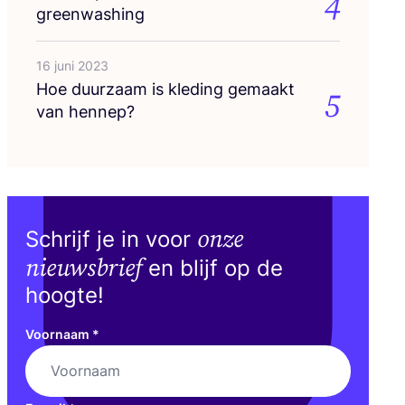
4
greenwashing
16 juni 2023
Hoe duur­zaam is kle­ding gemaakt
5
van hennep?
onze
Schrijf je in voor
nieuwsbrief
en blijf op de
hoogte!
Voornaam
*