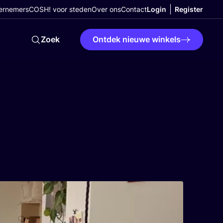
ernemers
COSH! voor steden
Over ons
Contact
Login
Register
Zoek
Ontdek nieuwe winkels