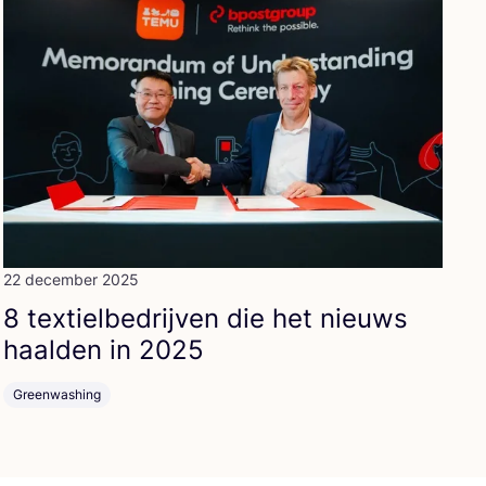
22 december 2025
8
tex­tiel­be­drij­ven die het nieuws
haal­den in
2025
Greenwashing