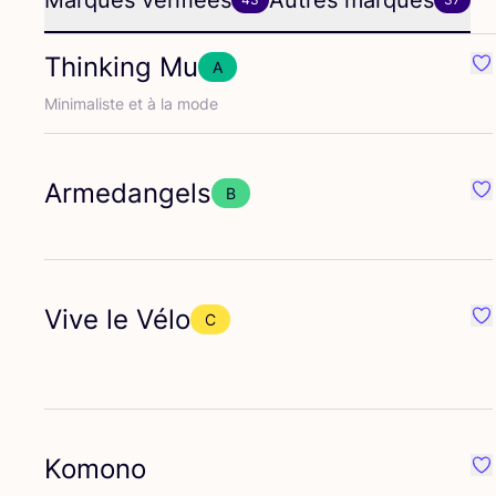
Marques vérifiées
Autres marques
Thinking Mu
A
Pr
Mini­ma­liste et à la mode
Armedangels
B
Pr
Vive le Vélo
C
Pr
Komono
Pr