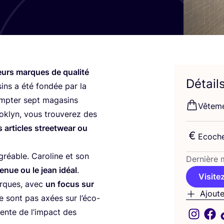
eurs marques de qua­li­té
Détail
sins a été fon­dée par la
mp­ter sept maga­sins
Vête­m
ok­lyn, vous trou­ve­rez des
 articles street­wear ou
Eco­ch
gréable. Caro­line et son
Der­nière m
tenue ou le jean idéal
.
Visitez
marques, avec
un focus sur
Ajoute
e sont pas axées sur l’é­co-
ciente de l’im­pact des