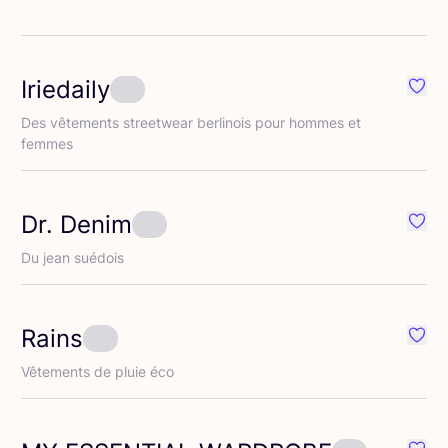
Iriedaily
éféré {nom}
Préfé
Des vête­ments street­wear ber­li­nois pour hommes et
femmes
Dr. Denim
éféré {nom}
Préfé
Du jean suédois
Rains
éféré {nom}
Préfé
Vête­ments de pluie éco