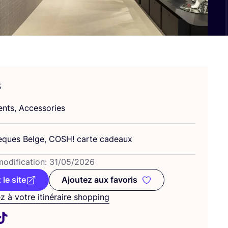
s
ents, Accessories
eques Belge,
COSH
! carte cadeaux
odi­fi­ca­tion:
31
/
05
/
2026
 le site
Ajoutez aux favoris
Ajoutez aux favoris
z à votre itinéraire shopping