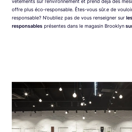
vête­ments sur l’en­vi­ron­ne­ment et prend déjà des mes
offre plus éco-res­pon­sable. Êtes-vous sûr.e de vou­loi
res­pon­sable? N’ou­bliez pas de vous ren­sei­gner sur
le
res­pon­sables
pré­sentes dans le maga­sin Brook­lyn
su