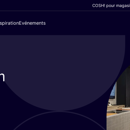
COSH! pour magasi
nspiration
Evénements
m