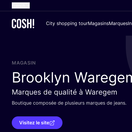
French
English
City shopping tour
Magasins
Marques
I
Dutch
Spanish
German
Croatian
MAGASIN
Brooklyn Warege
Marques de qualité à Waregem
Bou­tique com­po­sée de plu­sieurs marques de jeans.
Visitez le site