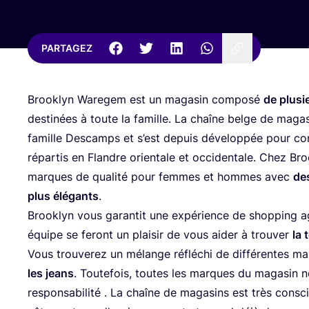
PARTAGEZ
Brook­lyn Ware­gem est un maga­sin com­po­sé
de plu­si
des­ti­nées à toute la famille. La chaîne belge de maga­
famille Des­camps et s’est depuis déve­lop­pée pour co
répar­tis en Flandre orien­tale et occi­den­tale. Chez Bro
marques de qua­li­té pour femmes et hommes avec
des
plus élé­gants
.
Brook­lyn vous garan­tit une expé­rience de shop­ping a
équipe se feront un plai­sir de vous aider à trou­ver
la 
Vous trou­ve­rez un mélange réflé­chi de dif­fé­rentes 
les jeans
. Tou­te­fois, toutes les marques du maga­sin n
res­pon­sa­bi­li­té . La chaîne de maga­sins est très cons