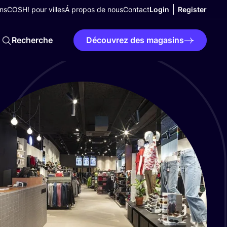
ns
COSH! pour villes
Á propos de nous
Contact
Login
Register
Recherche
Découvrez des magasins