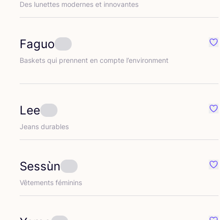
Des lunettes modernes et innovantes
Faguo
Pr
Bas­kets qui prennent en compte l’environment
Lee
Pr
Jeans durables
Sessùn
Pr
Vête­ments féminins