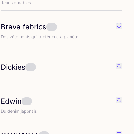
Jeans durables
Brava fabrics
ré {nom}
Préféré
Des vête­ments qui pro­tègent la planète
Dickies
ré {nom}
Préféré
Edwin
ré {nom}
Préféré
Du denim japonais