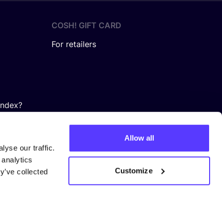
COSH! GIFT CARD
For retailers
Index?
Allow all
yse our traffic.
 analytics
Customize
y’ve collected