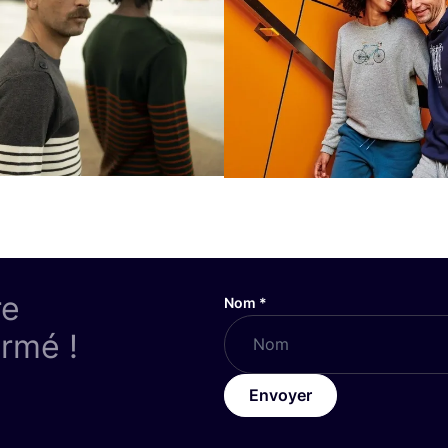
re
Nom
*
ormé !
Envoyer