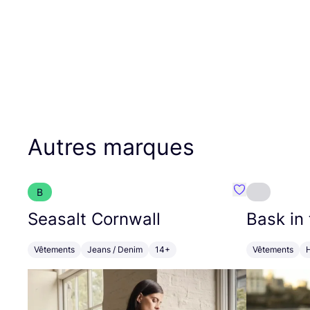
Autres marques
B
Préféré {nom}
Seasalt Cornwall
Bask in
Vêtements
Jeans / Denim
14+
Vêtements
H