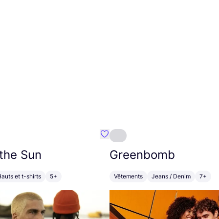
Préféré {nom}
 the Sun
Greenbomb
auts et t-shirts
5+
Vêtements
Jeans / Denim
7+