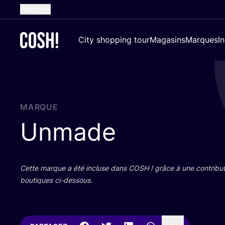
French
English
City shopping tour
Magasins
Marques
I
Dutch
Spanish
German
Croatian
MARQUE
Unmade
Cette marque a été incluse dans
COSH
! grâce à une contri­bu­
bou­tiques ci-dessous.