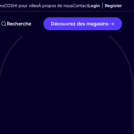
ns
COSH! pour villes
Á propos de nous
Contact
Login
Register
Recherche
Découvrez des magasins