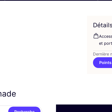
Détail
Acces­s
et por­
Dernière 
Points
nmade
Recherche