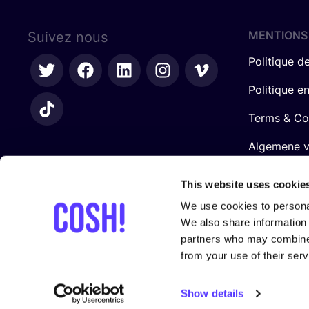
MENTIONS
Suivez nous
Politique de
Politique e
Terms & Co
Algemene 
retailers
This website uses cookie
We use cookies to personal
We also share information 
partners who may combine i
from your use of their serv
Avec le sou­tien de
Show details