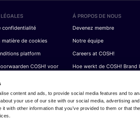
 LÉGALES
Á PROPOS DE NOUS
 confidentialité
Devenez membre
n matière de cookies
Notre équipe
nditions platform
Careers at COSH!
voorwaarden COSH! voor
Hoe werkt de COSH! Brand 
Q&A
s
ise content and ads, to provide social media features and to anal
about your use of our site with our social media, advertising and
t with other information that you’ve provided to them or that the
ices.