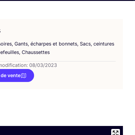
s
oires, Gants, écharpes et bon­nets, Sacs, cein­tures
te­feuilles, Chaussettes
modification: 08/03/2023
 de vente