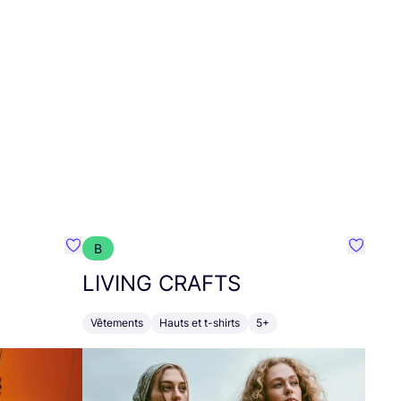
B
Préféré {nom}
Préféré
LIVING
CRAFTS
Vêtements
Hauts et t-shirts
5+