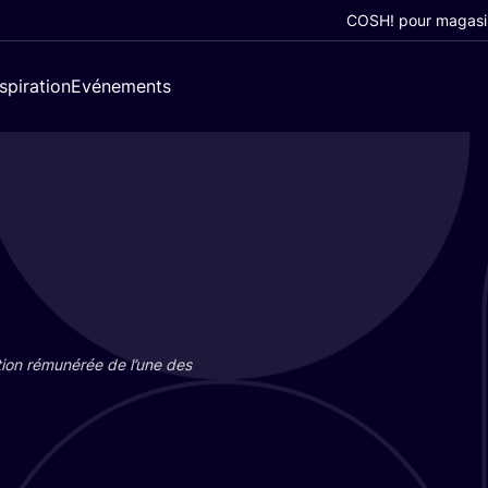
COSH! pour magasi
nspiration
Evénements
tion rému­né­rée de l’une des