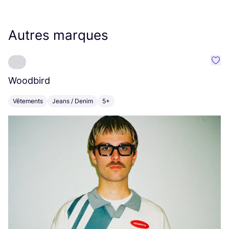
Autres marques
Préf
Woodbird
D
Vêtements
Jeans / Denim
5+
V