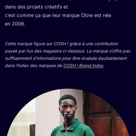
dans des pro­jets créa­tifs et
c’est comme ça que leur marque Olow est née
en
2006
.
Cette marque figure sur
COSH
! grâce à une contri­bu­tion
payée par l’un des maga­sins ci-des­sous. La marque n’offre pas
suf­fi­sam­ment d’in­for­ma­tions pour être éva­luée équi­ta­ble­ment
dans l’in­dex des marques de
COSH
! Brand Index
.