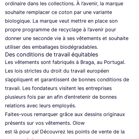
ordi­naire dans les col­lec­tions. À l’a­ve­nir, la marque
sou­haite rem­pla­cer ce coton par une variante
bio­lo­gique. La marque veut mettre en place son
propre pro­gramme de recy­clage à l’a­ve­nir pour
don­ner une seconde vie à ses vête­ments et sou­haite
uti­li­ser des embal­lages biodégradables.
Des conditions de travail équitables
Les vête­ments sont fabri­qués à Bra­ga, au Por­tu­gal.
Les lois strictes du droit du tra­vail euro­péen
s’appliquent et garan­tissent de bonnes condi­tions de
tra­vail. Les fon­da­teurs visitent les entre­prises
plu­sieurs fois par an afin d’entretenir de bonnes
rela­tions avec leurs employés.
Faites-vous remar­quer grâce aux des­sins ori­gi­naux
pré­sents sur vos vête­ments. Olow
est là pour ça! Décou­vrez les points de vente de la