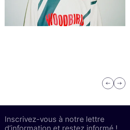
Previous
Next
Inscrivez-vous à notre lettre
d’information et restez informé !