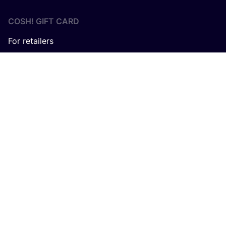
COSH! GIFT CARD
For retailers
Avec le sou­tien de