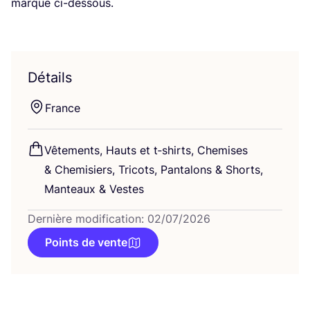
marque ci-dessous.
Détails
France
Vête­ments, Hauts et t‑shirts, Che­mises
&
Che­mi­siers, Tri­cots, Pan­ta­lons
&
Shorts,
Man­teaux
&
Vestes
Dernière modification: 02/07/2026
Points de vente