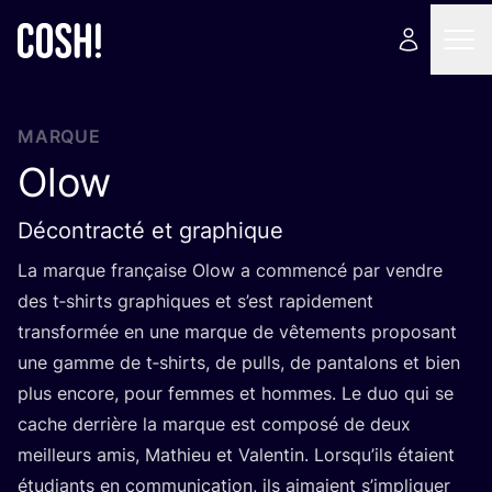
MARQUE
Olow
Décontracté et graphique
La marque fran­çaise Olow a com­men­cé par vendre
des t‑shirts gra­phiques et s’est rapi­de­ment
trans­for­mée en une marque de vête­ments pro­po­sant
une gamme de t‑shirts, de pulls, de pan­ta­lons et bien
plus encore, pour femmes et hommes. Le duo qui se
cache der­rière la marque est com­po­sé de deux
meilleurs amis, Mathieu et Valen­tin. Lorsqu’ils étaient
étu­diants en com­mu­ni­ca­tion, ils aimaient s’im­pli­quer