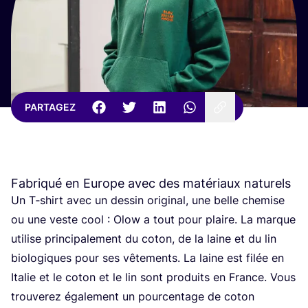
PARTAGEZ
Fabriqué en Europe avec des matériaux naturels
Un T‑shirt avec un des­sin ori­gi­nal, une belle che­mise
ou une veste cool : Olow a tout pour plaire. La marque
uti­lise prin­ci­pa­le­ment du coton, de la laine et du lin
bio­lo­giques pour ses vête­ments. La laine est filée en
Ita­lie et le coton et le lin sont pro­duits en France. Vous
trou­ve­rez éga­le­ment un pour­cen­tage de coton