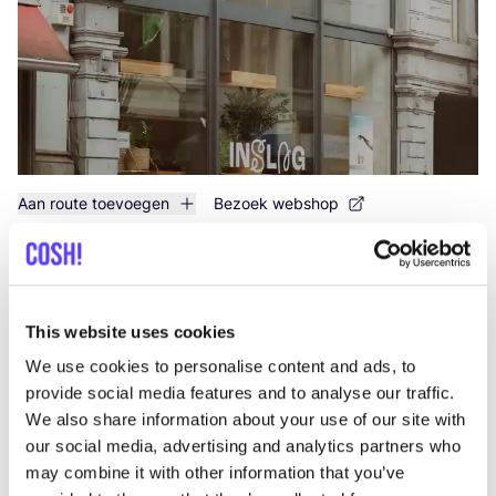
Aan route toevoegen
Bezoek webshop
Freedom Aalst
like
Zwarte Zustersstraat 11, Aalst
This website uses cookies
Kleding
Schoenen
+1
We use cookies to personalise content and ads, to
provide social media features and to analyse our traffic.
We also share information about your use of our site with
our social media, advertising and analytics partners who
may combine it with other information that you’ve