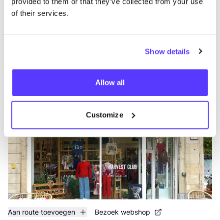
provided to them or that they’ve collected from your use
of their services.
Aan route toevoegen
Bezoek webshop
Show details
Harvest Club
like
Allow all
Mathieu de Layensplein 7, Leuven
Kleding
Schoenen
+2
Customize
Aan route toevoegen
Bezoek webshop