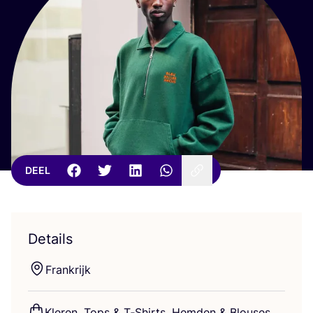
DEEL
Details
Frank­rijk
Kle­ren, Tops
&
T‑Shirts, Hem­den
&
Blou­ses,