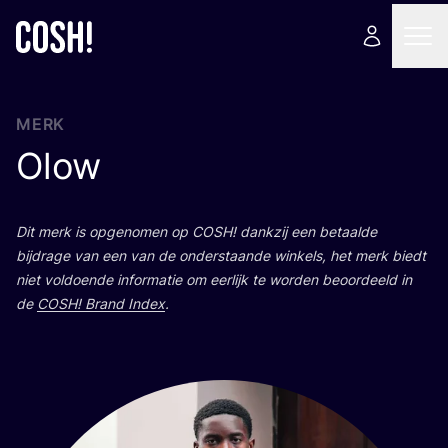
MERK
Olow
Dit merk is opge­no­men op
COSH
! dank­zij een betaal­de
bij­dra­ge van een van de onder­staan­de win­kels, het merk biedt
niet vol­doen­de infor­ma­tie om eer­lijk te wor­den beoor­deeld in
de
COSH
! Brand Index
.