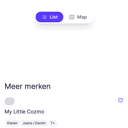
List
Map
Meer merken
Favo
My Little Cozmo
D
Kleren
Jeans / Denim
7+
K