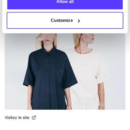
Allow all
Vêtements
Chemises & Chemisiers
2+
V
Customize
Visitez le site