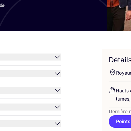
ex
.
Détail
Royau
Hauts 
tumes,
Dernière 
Points