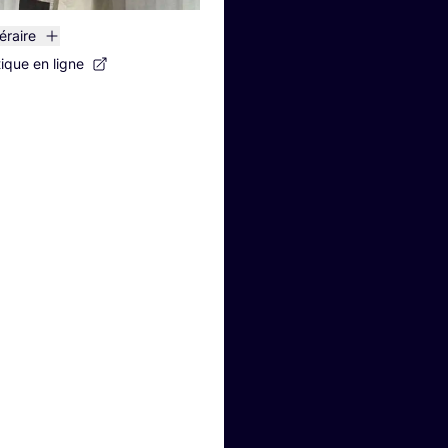
néraire
tique en ligne