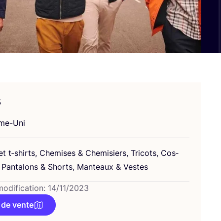
s
me-Uni
et t‑shirts, Che­mises
&
Che­mi­siers, Tri­cots, Cos­
 Pan­ta­lons
&
Shorts, Man­teaux
&
Vestes
modification: 14/11/2023
 de vente