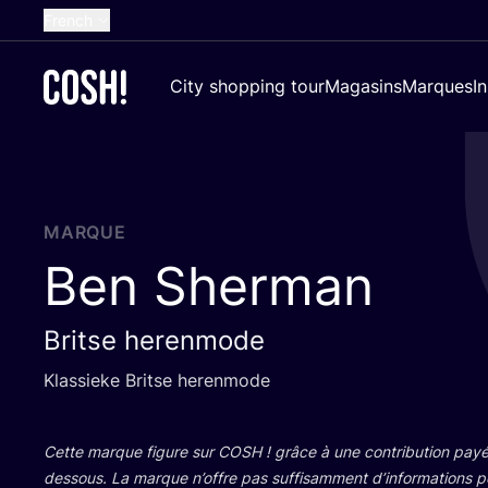
French
English
City shopping tour
Magasins
Marques
I
Dutch
Spanish
German
Croatian
MARQUE
Ben Sherman
Britse herenmode
Klas­sieke Britse herenmode
Cette marque figure sur
COSH
! grâce à une contri­bu­tion payé
des­sous. La marque n’offre pas suf­fi­sam­ment d’in­for­ma­tions 