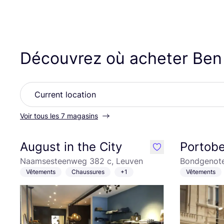
Découvrez où acheter Be
Voir tous les 7 magasins
August in the City
Portobe
like
Naamsesteenweg 382 c, Leuven
Bondgenote
Vêtements
Chaussures
+1
Vêtements