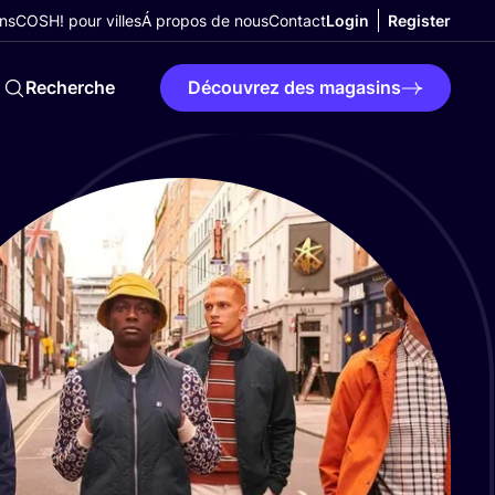
ns
COSH! pour villes
Á propos de nous
Contact
Login
Register
Recherche
Découvrez des magasins