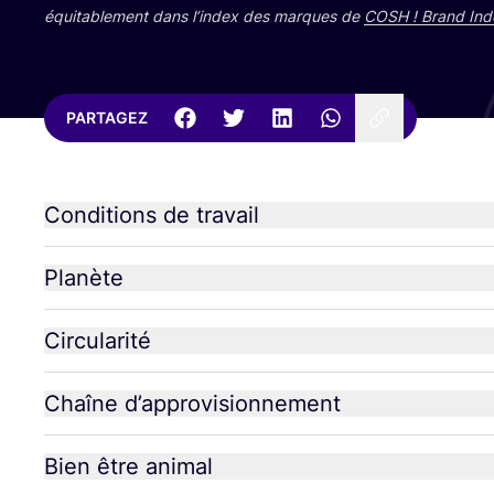
équi­ta­ble­ment dans l’in­dex des marques de
COSH
! Brand Ind
PARTAGEZ
Conditions de travail
Planète
Circularité
Chaîne d’approvisionnement
Bien être animal