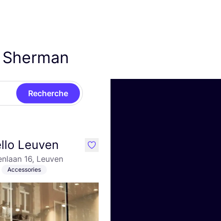
n Sherman
Recherche
llo Leuven
like
nlaan 16, Leuven
Accessories