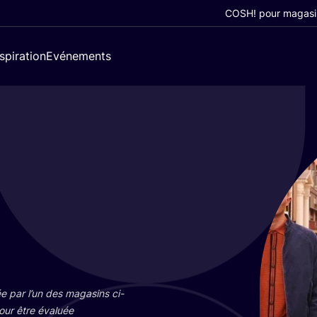
COSH! pour magasi
nspiration
Evénements
e par l’un des maga­sins ci-
pour être éva­luée