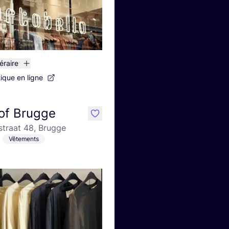
néraire
tique en ligne
of Brugge
like
traat 48, Brugge
Vêtements