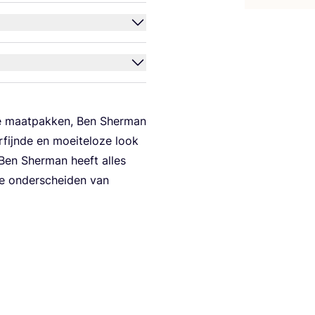
le maat­pak­ken, Ben Sher­man
­fi­jnde en moei­te­loze look
, Ben Sher­man heeft alles
te onder­schei­den van