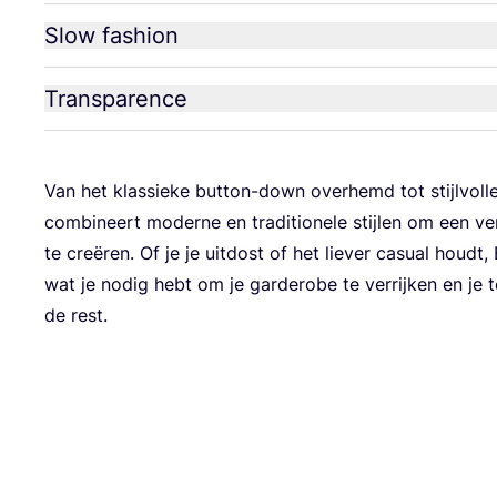
Slow fashion
Transparence
Van het klas­sieke but­ton-down ove­rhemd tot sti­jl­vol
com­bi­neert moderne en tra­di­tio­nele sti­j­len om een ver
te creë­ren. Of je je uit­dost of het lie­ver casual houdt
wat je nodig hebt om je gar­de­robe te ver­rij­ken en je 
de rest.