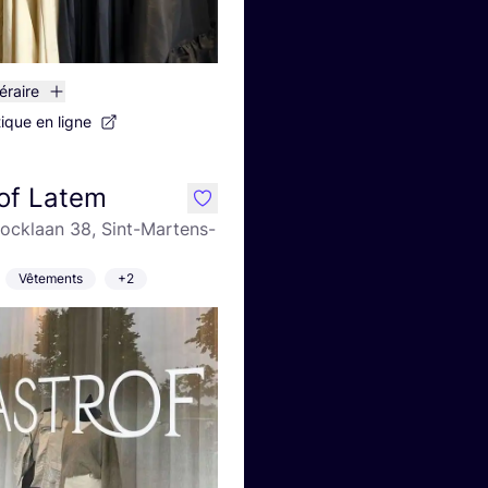
néraire
tique en ligne
of Latem
like
ocklaan 38, Sint-Martens-
Vêtements
+2