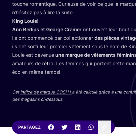
touche roman­tique. Curieuse de voir ce que la marque 
n’hé­si­tez pas à lire la suite.
King Louie!
Ann Ber­lips et George Cra­mer
ont ouvert leur bou­tiq
Ils ont com­men­cé par col­lec­tion­ner
des pièces vin­tag
ils ont sor­ti leur pre­mier vête­ment sous le nom de Kin
Louie est deve­nue
une marque de vête­ments fémi­nin
ama­teurs de rétro. Les femmes qui portent cette marqu
éco en même temps!
Cet
indice de marque
COSH
!
a été cal­cu­lé grâce à une contri­
des maga­sins ci-dessous.
PARTAGEZ