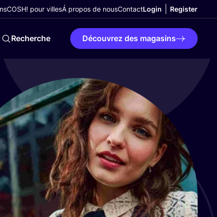
ns
COSH! pour villes
Á propos de nous
Contact
Login
Register
Recherche
Découvrez des magasins