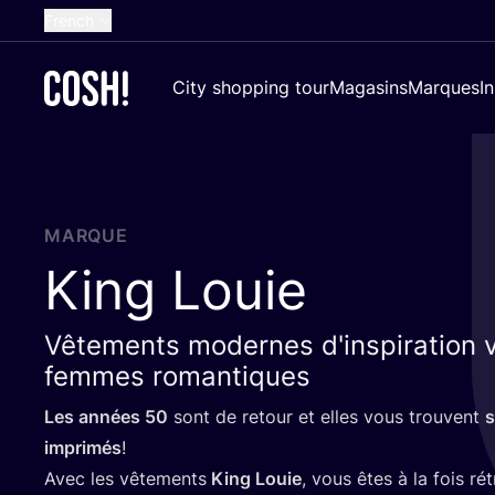
French
English
City shopping tour
Magasins
Marques
I
Dutch
Spanish
German
Croatian
MARQUE
King Louie
Vêtements modernes d'inspiration 
femmes romantiques
Les années
50
sont de retour et elles vous trouvent
s
impri­més
!
Avec les vête­ments
King Louie
, vous êtes à la fois r