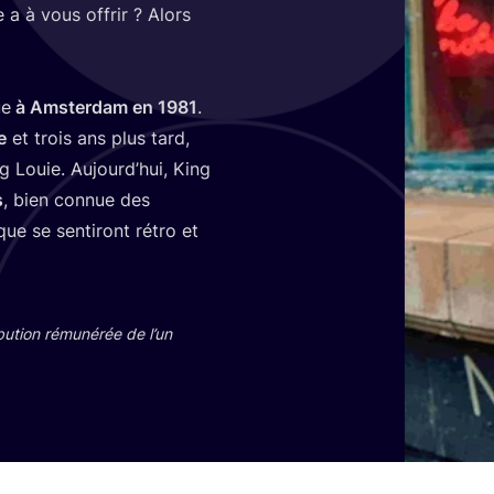
a à vous offrir ? Alors
ue
à Amster­dam en
1981
.
e
et trois ans plus tard,
g Louie. Aujourd’­hui, King
s
, bien connue des
e se sen­ti­ront rétro et
bu­tion rému­né­rée de l’un