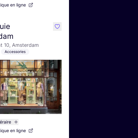
tique en ligne
uie
like
dam
at 10, Amsterdam
Accessories
néraire
tique en ligne