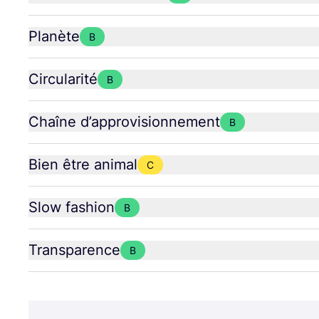
Planète
B
Circularité
B
Chaîne d’approvisionnement
B
Bien être animal
C
Slow fashion
B
Transparence
B