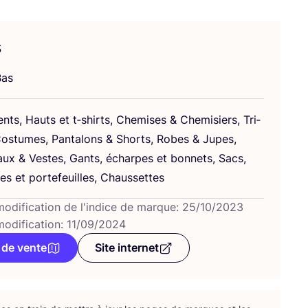
s
Bas
ents, Hauts et t‑shirts, Che­mises
&
Che­mi­siers, Tri­
os­tumes, Pan­ta­lons
&
Shorts, Robes
&
Jupes,
eaux
&
Vestes, Gants, écharpes et bon­nets, Sacs,
res et por­te­feuilles, Chaussettes
modification de l'indice de marque: 25/10/2023
modification: 11/09/2024
 de vente
Site internet