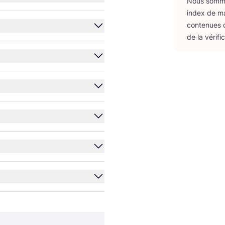
Nous sommes
index de m
conte­nues d
de la véri­fi