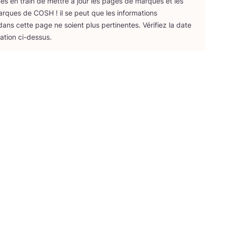
 en train de mettre à jour les pages de marques et les
arques de
COSH
! il se peut que les infor­ma­tions
ans cette page ne soient plus per­ti­nentes. Véri­fiez la date
­ca­tion ci-dessus.