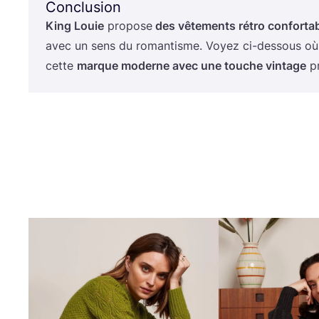
Conclusion
King Louie
pro­pose
des vête­ments rétro confor­ta
avec un sens du roman­tisme. Voyez ci-des­sous où 
cette
marque moderne avec une touche vin­tage
pr