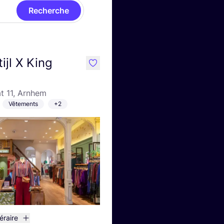
Recherche
ijl X King
like
t 11, Arnhem
Vêtements
+2
néraire