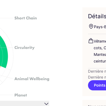
Détail
Pays-
Vête­m
cots, C
Man­t
cein­tu
Dernière 
Dernière 
Points