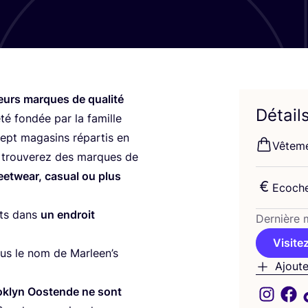
ieurs marques de qua­li­té
Détail
té fon­dée par la famille
ept maga­sins répar­tis en
Vête­m
s trou­ve­rez des marques de
reet­wear, casual ou plus
Eco­ch
ats dans
un endroit
Der­nière m
Visitez
ous le nom de Mar­leen’s
Ajoute
k­lyn Oos­tende ne sont