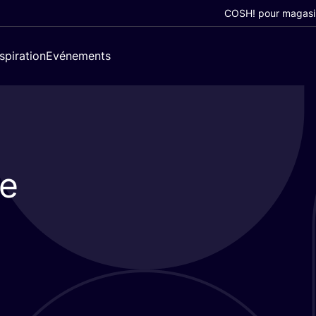
COSH! pour magasi
nspiration
Evénements
de