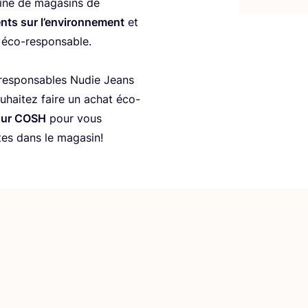
îne de maga­sins de
ts sur l’en­vi­ron­ne­ment
et
s éco-responsable.
res­pon­sables Nudie Jeans
­hai­tez faire un achat éco-
sur
COSH
pour vous
tes dans le magasin!