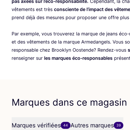
pas axées sur l’éco-responsabilité.
Cepen­dant, la cha
vête­ments est très
consciente de l’im­pact des vête­men
prend déjà des mesures pour pro­po­ser une offre plu
Par exemple, vous trou­ve­rez la marque de jeans éco-
et des vête­ments de la marque Arme­dan­gels. Vous sou
res­pon­sable chez Brook­lyn Oos­tende? Ren­dez-vous
ren­sei­gner sur
les marques éco-res­pon­sables
pré­sen
Marques dans ce magasin
Marques vérifiées
Autres marques
44
39