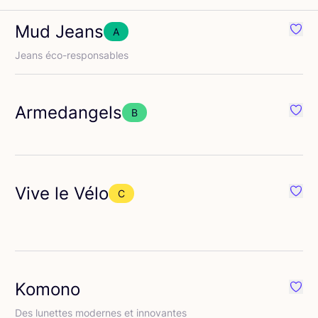
Mud Jeans
A
éféré {nom}
Préfé
Jeans éco-res­pon­sables
Armedangels
B
éféré {nom}
Préfé
Vive le Vélo
C
éféré {nom}
Préfé
Komono
éféré {nom}
Préfé
Des lunettes modernes et innovantes