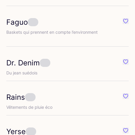
Faguo
éféré {nom}
Préfé
Bas­kets qui prennent en compte l’environment
Dr. Denim
éféré {nom}
Préfé
Du jean suédois
Rains
éféré {nom}
Préfé
Vête­ments de pluie éco
Yerse
éféré {nom}
Préfé