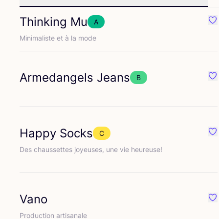
Thinking Mu
A
Pr
Mini­ma­liste et à la mode
Armedangels Jeans
B
Pr
Happy Socks
C
Pr
Des chaus­settes joyeuses, une vie heureuse!
Vano
Pr
Pro­duc­tion artisanale