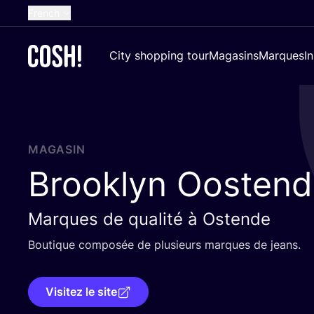
French
English
City shopping tour
Magasins
Marques
I
Dutch
Spanish
German
Croatian
MAGASIN
Brooklyn Oosten
Marques de qualité à Ostende
Bou­tique com­po­sée de plu­sieurs marques de jeans.
Visitez le site