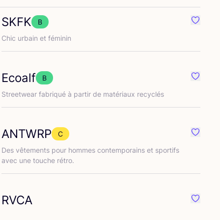
SKFK
B
ré {nom}
Préféré
Chic urbain et féminin
Ecoalf
B
ré {nom}
Préféré
Street­wear fabri­qué à par­tir de maté­riaux recyclés
ANTWRP
C
ré {nom}
Préféré
Des vête­ments pour hommes contem­po­rains et spor­tifs
avec une touche rétro.
RVCA
ré {nom}
Préféré