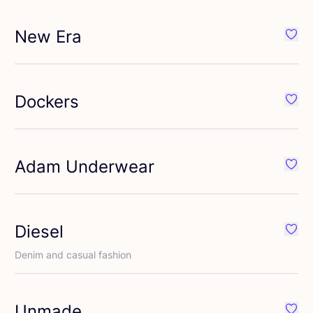
New Era
éféré {nom}
Préfé
Dockers
éféré {nom}
Préfé
Adam Underwear
éféré {nom}
Préfé
Diesel
éféré {nom}
Préfé
Denim and casual fashion
Unmade