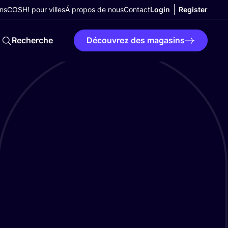
ns
COSH! pour villes
Á propos de nous
Contact
Login
Register
Recherche
Découvrez des magasins