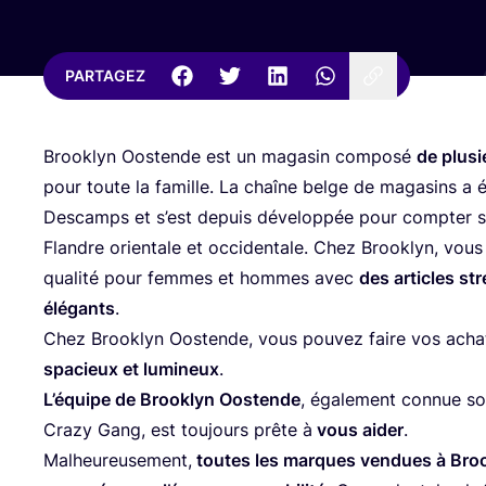
PARTAGEZ
Brook­lyn Oos­tende est un maga­sin com­po­sé
de plu­s
pour toute la famille. La chaîne belge de maga­sins a é
Des­camps et s’est depuis déve­lop­pée pour comp­ter s
Flandre orien­tale et occi­den­tale. Chez Brook­lyn, vou
qua­li­té pour femmes et hommes avec
des articles st
élé­gants
.
Chez Brook­lyn Oos­tende, vous pou­vez faire vos ach
spa­cieux et lumi­neux
.
L’é­quipe de Brook­lyn Oos­tende
, éga­le­ment connue s
Cra­zy Gang, est tou­jours prête à
vous aider
.
Mal­heu­reu­se­ment,
toutes les marques ven­dues à Broo