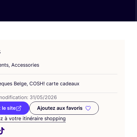
s
ents, Accessories
eques Belge,
COSH
! carte cadeaux
odi­fi­ca­tion:
31
/
05
/
2026
 le site
Ajoutez aux favoris
Ajoutez aux favoris
z à votre itinéraire shopping