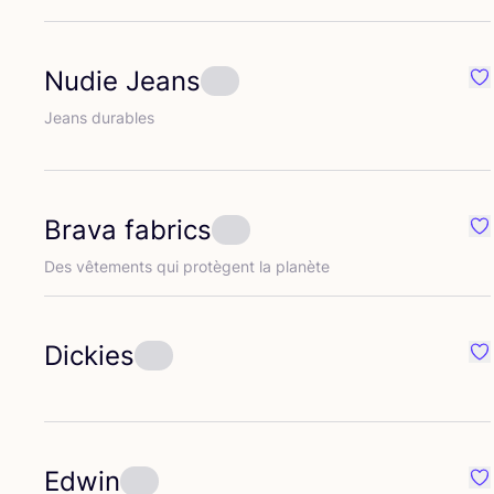
Nudie Jeans
Pr
Jeans durables
Brava fabrics
Pr
Des vête­ments qui pro­tègent la planète
Dickies
Pr
Edwin
Pr