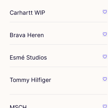
Carhartt
WIP
Pr
Brava Heren
Pr
Esmé Studios
Pr
Tommy Hilfiger
Pr
MSCH