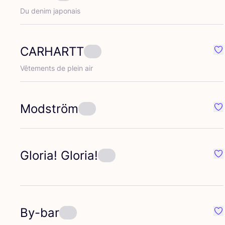
Du denim japonais
CARHARTT
Pr
Vête­ments de plein air
Modström
Pr
Gloria! Gloria!
Pr
By-bar
Pr