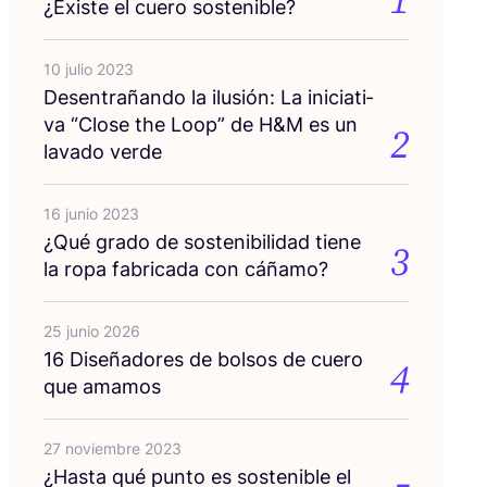
1
¿Exis­te el cue­ro sostenible?
10 julio 2023
Des­en­tra­ñan­do la ilu­sión: La ini­cia­ti­
va
“
Clo­se the Loop” de H
&
M es un
2
lava­do verde
16 junio 2023
¿Qué gra­do de sos­te­ni­bi­li­dad tie­ne
3
la ropa fabri­ca­da con cáñamo?
25 junio 2026
16
Dise­ña­do­res de bol­sos de cue­ro
4
que amamos
27 noviembre 2023
¿Has­ta qué pun­to es sos­te­ni­ble el