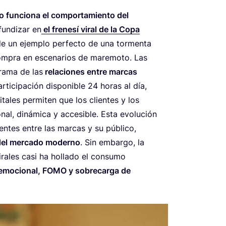
 fun­cio­na el com­por­ta­mien­to del
un­di­zar en
el fre­ne­sí viral de la Copa
 de un ejem­plo per­fec­to de una tor­men­ta
com­pra en esce­na­rios de mare­mo­to. Las
­ra­ma de las
rela­cio­nes entre mar­cas
ti­ci­pa­ción dis­po­ni­ble
24
horas al día,
ta­les per­mi­ten que los clien­tes y los
al, diná­mi­ca y acce­si­ble. Esta evo­lu­ción
den­tes entre las mar­cas y su públi­co,
 del mer­ca­do moderno
. Sin embar­go, la
vira­les casi ha holla­do el con­su­mo
emo­cio­nal,
FOMO
y sobre­car­ga de