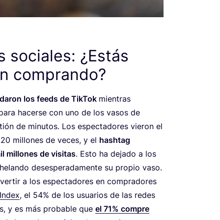
s sociales: ¿Estás
án comprando?
­da­ron los feeds de Tik­Tok
mien­tras
ara hacer­se con uno de los vasos de
­tión de minu­tos. Los espec­ta­do­res vie­ron el
e
20
millo­nes de veces, y el
hash­tag
 millo­nes de visi­tas
. Esto ha deja­do a los
he­lan­do deses­pe­ra­da­men­te su pro­pio vaso.
ver­tir a los espec­ta­do­res en com­pra­do­res
In­dex
, el
54
% de los usua­rios de las redes
­tos, y es más pro­ba­ble que
el
71
% com­pre