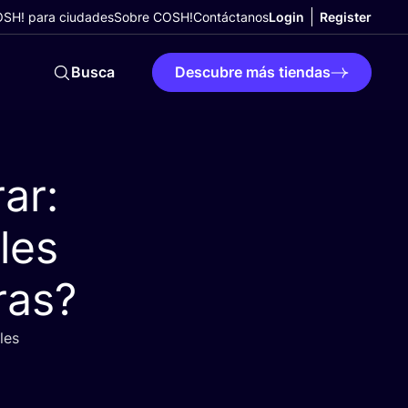
SH! para ciudades
Sobre COSH!
Contáctanos
Login
Register
Busca
Descubre más tiendas
ar:
les
ras?
les