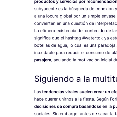
pro­duc­tos y ser­vi­cios por reco­men­da­ció
sub­ya­cen­te es la bús­que­da de cone­xión y pe
a una locu­ra glo­bal por un sim­ple enva­se
con­vier­ten en una cues­tión de interpretac
La efí­me­ra exis­ten­cia del con­te­ni­do de 
sig­ni­fi­ca que el hash­tag #water­tok ya est
bote­llas de agua, lo cual es una para­do­ja
inoxi­da­ble para redu­cir el con­su­mo de plá
pasa­je­ra
, anu­lan­do la moti­va­ción ini­cial 
Siguiendo a la multi
Las
ten­den­cias vira­les sue­len crear un ef
hace que­rer unir­nos a la fies­ta. Según For
deci­sio­nes
de com­pra basán­do­se en la pu
socia­les. Sin embar­go, antes de sacar la ta