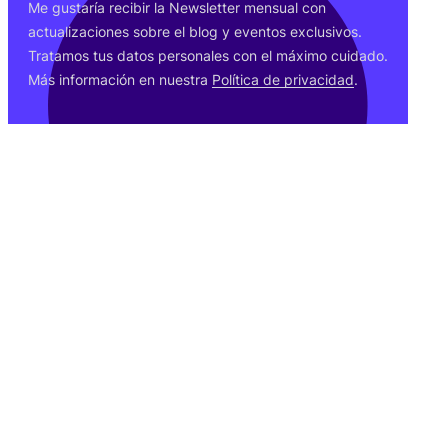
Me gus­ta­ría reci­bir la News­let­ter men­sual con
actua­li­za­cio­nes sobre el blog y even­tos exclu­si­vos.
Tra­ta­mos tus datos per­so­na­les con el máxi­mo cui­da­do.
Más infor­ma­ción en nues­tra
Polí­ti­ca de pri­va­ci­dad
.