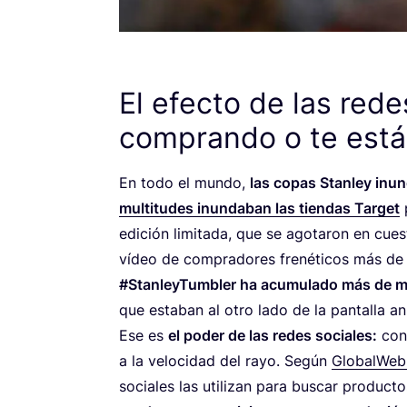
El efecto de las rede
comprando o te est
En todo el mun­do,
las copas Stan­ley inun
mul­ti­tu­des inun­da­ban las tien­das Tar­get
p
edi­ción limi­ta­da, que se ago­ta­ron en cues
vídeo de com­pra­do­res fre­né­ti­cos más d
#Stan­ley­Tum­bler ha acu­mu­la­do más de mil
que esta­ban al otro lado de la pan­ta­lla an
Ese es
el poder de las redes socia­les:
con­
a la velo­ci­dad del rayo. Según
Glo­bal­We­b
socia­les las uti­li­zan para bus­car pro­duc