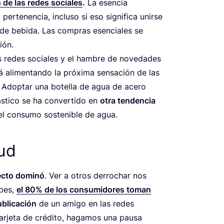
n de las redes socia­les
.
La esen­cia
r­te­nen­cia, inclu­so si eso sig­ni­fi­ca unir­se
 de bebi­da. Las com­pras esen­cia­les se
ión.
las redes socia­les y el ham­bre de nove­da­des
á ali­men­tan­do la pró­xi­ma sen­sa­ción de las
. Adop­tar una bote­lla de agua de ace­ro
s­ti­co se ha con­ver­ti­do en
otra ten­den­cia
del con­su­mo sos­te­ni­ble de agua.
tud
ec­to domi­nó
. Ver a otros derro­char nos
­bes,
el
80
% de los con­su­mi­do­res toman
bli­ca­ción
de un ami­go en las redes
r­je­ta de cré­di­to, haga­mos una pau­sa