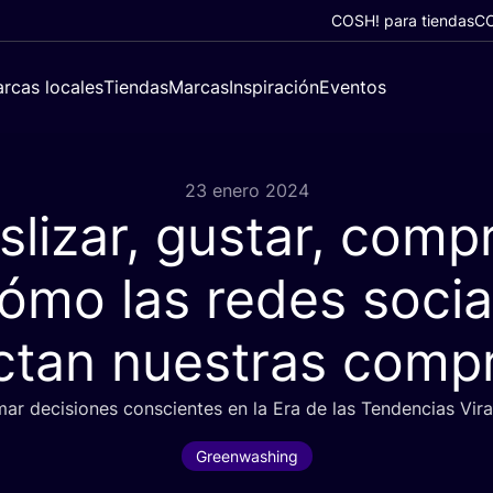
COSH! para tiendas
CO
rcas locales
Tiendas
Marcas
Inspiración
Eventos
23 enero 2024
slizar, gustar, compr
ómo las redes socia
ctan nuestras comp
 deci­sio­nes cons­cien­tes en la Era de las Ten­den­cias Vira
Greenwashing