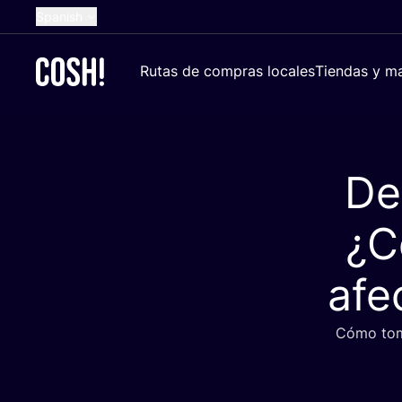
Spanish
English
Rutas de compras locales
Tiendas y ma
Dutch
French
German
De
Croatian
¿C
afe
Cómo tomar