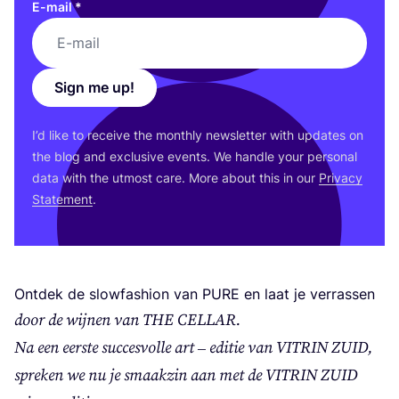
E-mail
*
Sign me up!
I’d like to receive the monthly newsletter with updates on
the blog and exclusive events. We handle your personal
data with the utmost care. More about this in our
Privacy
Statement
.
Ontdek de slowfashion van
PURE
en laat je verrassen
door de wijnen van
THE
CELLAR
.
Na een eerste succesvolle art – editie van
VITRIN
ZUID
,
spreken we nu je smaakzin aan met de
VITRIN
ZUID