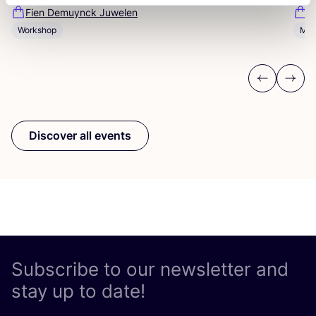
Fien Demuynck Juwelen
S
Workshop
Mee
Previous
Next
Discover all events
Subscribe to our newsletter and
stay up to date!