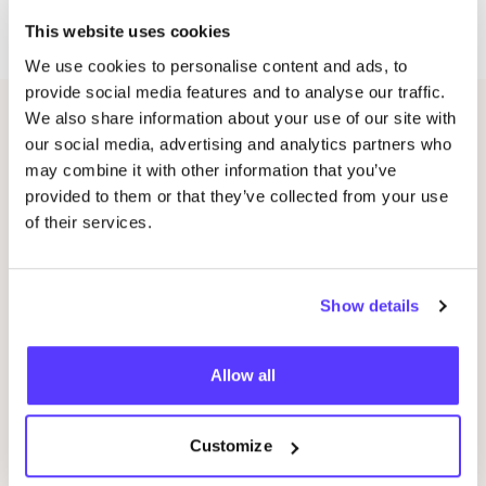
Santé – tsjitsjing – proost!
This website uses cookies
We use cookies to personalise content and ads, to
provide social media features and to analyse our traffic.
We also share information about your use of our site with
Related events
our social media, advertising and analytics partners who
may combine it with other information that you’ve
provided to them or that they’ve collected from your use
of their services.
Show details
Allow all
08 AUG
08
Customize
Workshop: Make Your Own Wedding Rings
Com
Drongensesteenweg 152, Gent
B