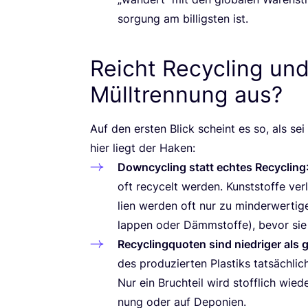
sor­gung am bil­ligs­ten ist.
Reicht Recycling und
Mülltrennung aus?
Auf den ers­ten Blick scheint es so, als sei
hier liegt der Haken:
Down­cy­cling statt ech­tes Recy­cling
oft recy­celt wer­den. Kunst­stof­fe ver­
li­en wer­den oft nur zu min­der­wer­ti­ge
lap­pen oder Dämm­stof­fe), bevor sie
Recy­cling­quo­ten sind nied­ri­ger als
des pro­du­zier­ten Plas­tiks tat­säch­lich
Nur ein Bruch­teil wird stoff­lich wie­d
nung oder auf Deponien.