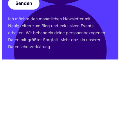
Senden
Ich möch­te den monat­li­chen News­let­ter mit
Neu­ig­kei­ten zum Blog und exklu­si­ven Events
erhal­ten. Wir behan­deln dei­ne per­so­nen­be­zo­ge­nen
Daten mit größ­ter Sorg­falt. Mehr dazu in unse­rer
Daten­schutz­er­klä­rung
.