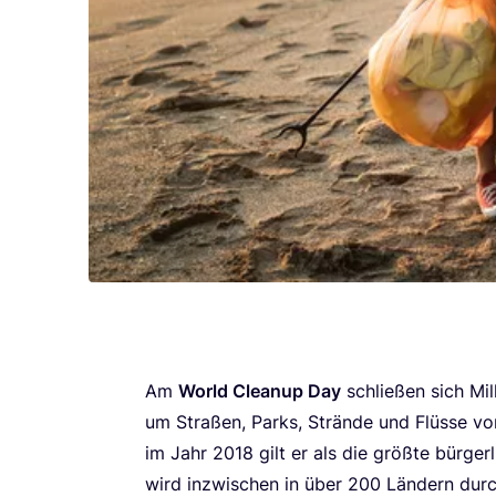
Am
World Cle­a­nup Day
schlie­ßen sich Mil
um Stra­ßen, Parks, Strän­de und Flüs­se von 
im Jahr
2018
gilt er als die größ­te bür­ger
wird inzwi­schen in über
200
Län­dern durch