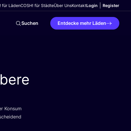
 für Läden
COSH! für Städte
Über Uns
Kontakt
Login
Register
Suchen
Entdecke mehr Läden
ubere
ber Kon­sum
­schei­dend