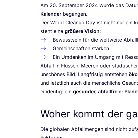
Am
20
. Sep­tem­ber
2024
wur­de das Datum o
Kalen­der
begangen.
Der World Cle­a­nup Day ist nicht nur ein kol­l
steht eine
grö­ße­re Visi­on
:
Bewusst­sein für die welt­wei­te Abfall­
Gemein­schaf­ten stärken
Ein Umden­ken im Umgang mit Res­so
Abfall in Flüs­sen, Mee­ren oder städ­ti­schen
unschö­nes Bild. Lang­fris­tig ent­ste­hen
öko­
und letzt­lich auch die mensch­li­che Gesund­
ein­deu­tig: ein
gesun­der, abfall­frei­er Pla­ne
Woher kommt der ga
Die glo­ba­len Abfall­men­gen sind nicht zufä
Faktoren: