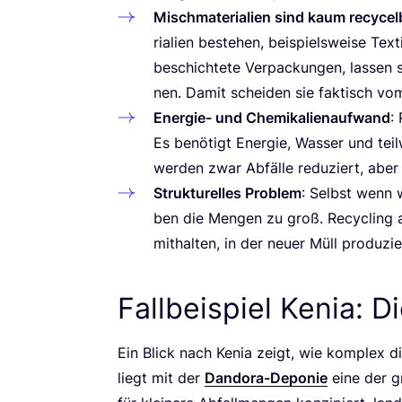
Misch­ma­te­ria­li­en sind kaum recy­cel
ria­li­en bestehen, bei­spiels­wei­se Tex
beschich­te­te Ver­pa­ckun­gen, las­sen
nen. Damit schei­den sie fak­tisch vo
Ener­gie- und Che­mi­ka­li­en­auf­wand
:
Es benö­tigt Ener­gie, Was­ser und teil­
wer­den zwar Abfäl­le redu­ziert, aber
Struk­tu­rel­les Pro­blem
: Selbst wenn wi
ben die Men­gen zu groß. Recy­cling a
mit­hal­ten, in der neu­er Müll pro­du­zi
Fallbeispiel Kenia: 
Ein Blick nach Kenia zeigt, wie kom­plex die g
liegt mit der
Dan­do­ra-Depo­nie
eine der gr