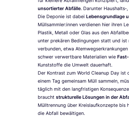
für klei­ne­re Abfall­men­gen kon­zi­piert, la
unsor­tier­ter Abfäl­le
. Dar­un­ter Haushalts‑, 
Die Depo­nie ist dabei
Lebens­grund­la­ge 
Müllsammler:innen ver­die­nen hier ihren Lebe
Plas­tik, Metall oder Glas aus den Abfall­ber
unter pre­kä­ren Bedin­gun­gen statt und ist 
ver­bun­den, etwa Atem­wegs­er­kran­kun­gen 
schwer ver­wert­ba­re Mate­ria­li­en wie
Fast-
Kunst­stof­fe die Umwelt dauerhaft.
Der Kon­trast zum World Cle­a­nup Day ist d
einem Tag gemein­sam Müll sam­meln, müs­se
täg­lich mit den lang­fris­ti­gen Kon­se­quen­
braucht
struk­tu­rel­le Lösun­gen in der Abfa
Müll­tren­nung über Kreis­lauf­kon­zep­te bis h
die Abfall bewältigen.