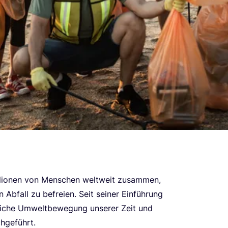
­lio­nen von Men­schen welt­weit zusam­men,
Abfall zu befrei­en. Seit sei­ner Ein­füh­rung
­li­che Umwelt­be­we­gung unse­rer Zeit und
­ge­führt.