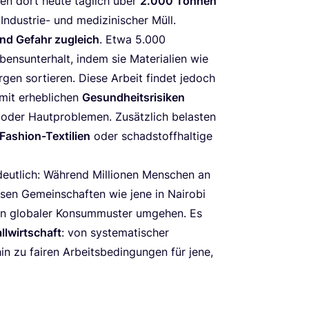
n­den dort heu­te täg­lich über
2
.
000
Ton­nen
Indus­trie- und medi­zi­ni­scher Müll.
und Gefahr zugleich
. Etwa
5
.
000
ns­un­ter­halt, indem sie Mate­ria­li­en wie
­gen sor­tie­ren. Die­se Arbeit fin­det jedoch
mit erheb­li­chen
Gesund­heits­ri­si­ken
oder Haut­pro­ble­men. Zusätz­lich belas­ten
Fashion-Tex­ti­li­en
oder schad­stoff­hal­ti­ge
eut­lich: Wäh­rend Mil­lio­nen Men­schen an
n Gemein­schaf­ten wie jene in Nai­ro­bi
zen glo­ba­ler Kon­sum­mus­ter umge­hen. Es
ll­wirt­schaft
: von sys­te­ma­ti­scher
in zu fai­ren Arbeits­be­din­gun­gen für jene,