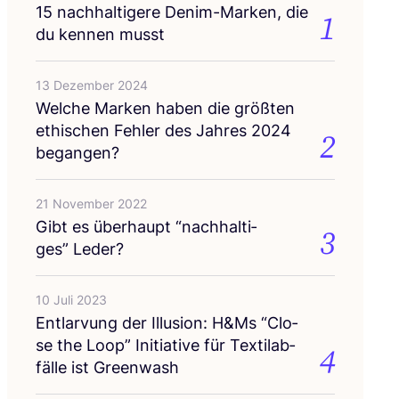
15
nach­hal­ti­ge­re Den­im-Mar­ken, die
1
du ken­nen musst
13 Dezember 2024
Wel­che Mar­ken haben die größ­ten
ethi­schen Feh­ler des Jah­res
2024
2
begangen?
21 November 2022
Gibt es über­haupt
“
nach­hal­ti­
3
ges” Leder?
10 Juli 2023
Ent­lar­vung der Illu­si­on: H
&
Ms
“
Clo­
se the Loop” Initia­ti­ve für Tex­til­ab­
4
fäl­le ist Greenwash