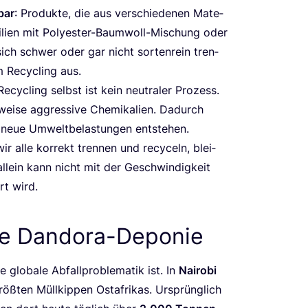
­bar
: Pro­duk­te, die aus ver­schie­de­nen Mate­
­ti­li­en mit Poly­es­ter-Baum­woll-Mischung oder
 sich schwer oder gar nicht sor­ten­rein tren­
m Recy­cling aus.
 Recy­cling selbst ist kein neu­tra­ler Pro­zess.
wei­se aggres­si­ve Che­mi­ka­li­en. Dadurch
 neue Umwelt­be­las­tun­gen entstehen.
r alle kor­rekt tren­nen und recy­celn, blei­
llein kann nicht mit der Geschwin­dig­keit
ert wird.
Die Dandora-Deponie
lo­ba­le Abfall­pro­ble­ma­tik ist. In
Nai­ro­bi
öß­ten Müll­kip­pen Ost­afri­kas. Ursprüng­lich