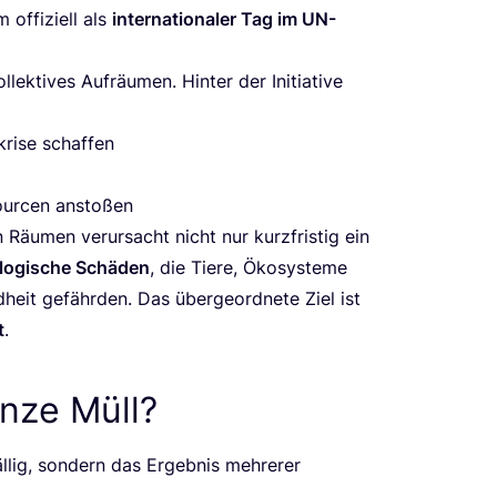
ffi­zi­ell als
inter­na­tio­na­ler Tag im UN-
ek­ti­ves Auf­räu­men. Hin­ter der Initia­ti­ve
kri­se schaffen
ur­cen anstoßen
 Räu­men ver­ur­sacht nicht nur kurz­fris­tig ein
lo­gi­sche Schä­den
, die Tie­re, Öko­sys­te­me
heit gefähr­den. Das über­ge­ord­ne­te Ziel ist
t
.
nze Müll?
l­lig, son­dern das Ergeb­nis meh­re­rer