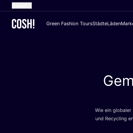
German
English
Green Fashion Tours
Städte
Läden
Mark
Dutch
French
Spanish
Croatian
Geme
Wie ein glo­ba­ler
und Recy­cling ent