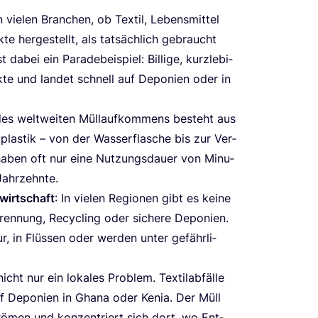
In vie­len Bran­chen, ob Tex­til, Lebens­mit­tel
te her­ge­stellt, als tat­säch­lich gebraucht
bei ein Para­de­bei­spiel: Bil­li­ge, kurz­le­bi­
te und lan­det schnell auf Depo­nien oder in
l des welt­wei­ten Müll­auf­kom­mens besteht aus
g­plas­tik – von der Was­ser­fla­sche bis zur Ver­
n haben oft nur eine Nut­zungs­dau­er von Minu­
Jahrzehnte.
­wirt­schaft
: In vie­len Regio­nen gibt es kei­ne
­tren­nung, Recy­cling oder siche­re Depo­nien.
tur, in Flüs­sen oder wer­den unter gefähr­li­
nicht nur ein loka­les Pro­blem. Tex­til­ab­fäl­le
auf Depo­nien in Gha­na oder Kenia. Der Müll
rö­men und kon­zen­triert sich dort, wo Ent­