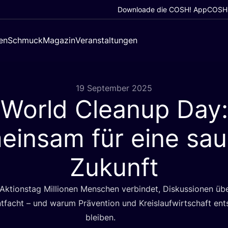
Downloade die COSH! App
COSH!
en
Schmuck
Magazin
Veranstaltungen
19 September 2025
World Cleanup Day:
insam für eine sa
Zukunft
 Akti­ons­tag Mil­lio­nen Men­schen ver­bin­det, Dis­kus­sio­nen ü
­facht – und war­um Prä­ven­ti­on und Kreis­lauf­wirt­schaft ent
bleiben.