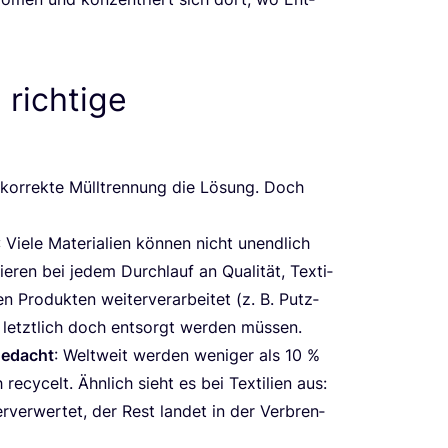
 richtige
 kor­rek­te Müll­tren­nung die Lösung. Doch
: Vie­le Mate­ria­li­en kön­nen nicht unend­lich
lie­ren bei jedem Durch­lauf an Qua­li­tät, Tex­ti­
n Pro­duk­ten wei­ter­ver­ar­bei­tet (z. B. Putz­
 letzt­lich doch ent­sorgt wer­den müssen.
 gedacht
: Welt­weit wer­den weni­ger als
10
%
 recy­celt. Ähn­lich sieht es bei Tex­ti­li­en aus:
er­ver­wer­tet, der Rest lan­det in der Ver­bren­