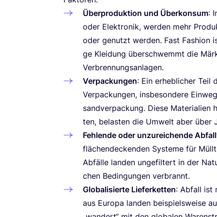
Über­pro­duk­ti­on und Über­kon­sum
: 
oder Elek­tro­nik, wer­den mehr Pro­duk­
oder genutzt wer­den. Fast Fashion ist da
ge Klei­dung über­schwemmt die Märk­
Verbrennungsanlagen.
Ver­pa­ckun­gen
: Ein erheb­li­cher Tei
Ver­pa­ckun­gen, ins­be­son­de­re Ein­we
sand­ver­pa­ckung. Die­se Mate­ria­li­e
ten, belas­ten die Umwelt aber über 
Feh­len­de oder unzu­rei­chen­de Abfall
flä­chen­de­cken­den Sys­te­me für Müll
Abfäl­le lan­den unge­fil­tert in der Na
chen Bedin­gun­gen verbrannt.
Glo­ba­li­sier­te Lie­fer­ket­ten
: Abfall ist 
aus Euro­pa lan­den bei­spiels­wei­se 
„
wan­dert“ mit den glo­ba­len Waren­st