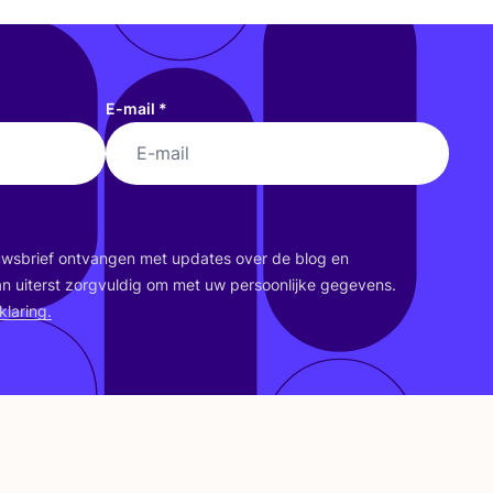
E-mail
*
euws­brief ont­van­gen met upda­tes over de blog en
an uiterst zorg­vul­dig om met uw per­soon­lij­ke gege­vens.
kla­ring.