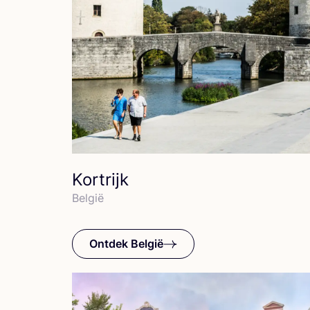
Kortrijk
Bel­gië
Ontdek België