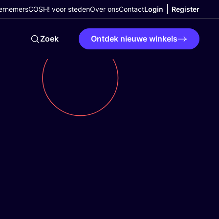
ernemers
COSH! voor steden
Over ons
Contact
Login
Register
Zoek
Ontdek nieuwe winkels