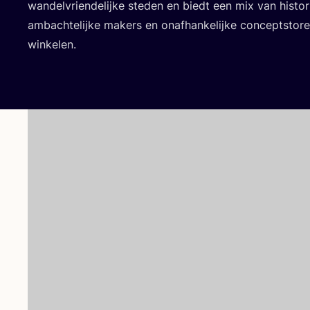
wan­del­vrien­de­lij­ke ste­den en biedt een mix van his­to­r
ambach­te­lij­ke makers en onaf­han­ke­lij­ke con­ceptsto­
winkelen.