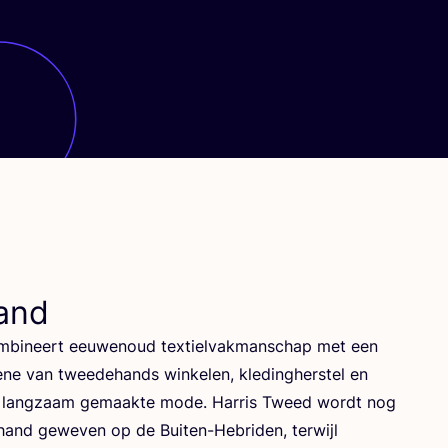
and
­bi­neert eeu­wen­oud tex­tiel­vak­man­schap met een
­ne van twee­de­hands win­ke­len, kle­ding­her­stel en
­ge, lang­zaam gemaak­te mode. Har­ris Tweed wordt nog
hand gewe­ven op de Bui­ten-Hebri­den, ter­wijl