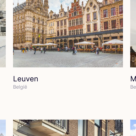
Leuven
M
Bel­gië
Be