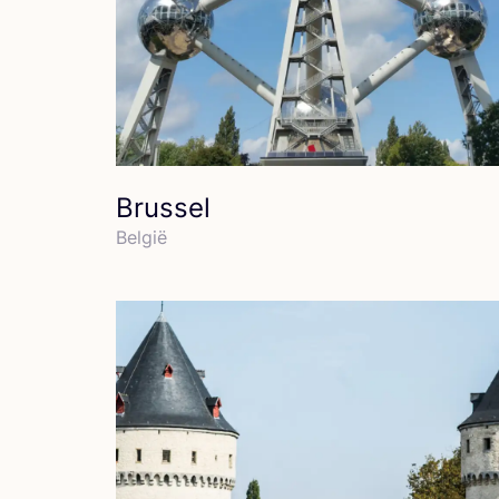
Brussel
Bel­gië