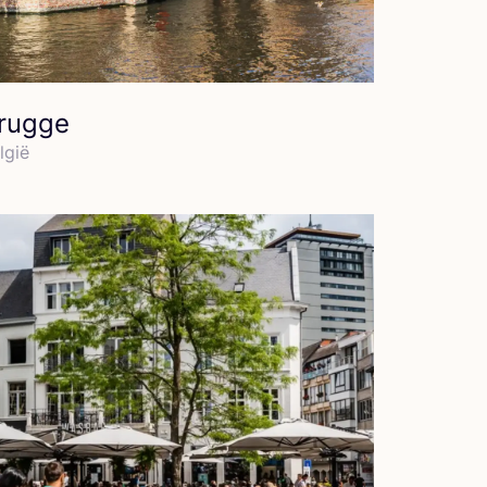
rugge
l­gië