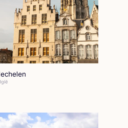
echelen
l­gië