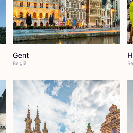
Gent
H
Bel­gië
Be