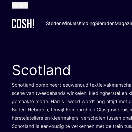
Dutch
English
Steden
Winkels
Kleding
Sieraden
Magazi
French
Spanish
German
Croatian
Scotland
Schot­land com­bi­neert eeu­wen­oud tex­tiel­vak­man­sch
sce­ne van twee­de­hands win­ke­len, kle­ding­her­stel en kl
gemaak­te mode. Har­ris Tweed wordt nog altijd met 
Bui­ten-Hebri­den, ter­wijl Edin­burgh en Glas­gow brui­sen
her­ste­la­te­liers en kleer­ma­kers, ver­scho­len tus­sen onaf­
Schot­land is een­vou­dig te ver­ken­nen met de trein tus­