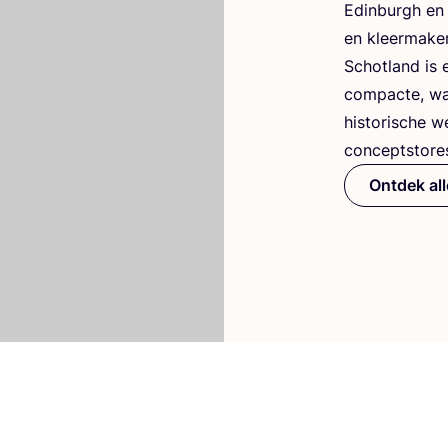
Edin­burgh en G
en kleer­ma­ker
Schot­land is 
com­pac­te, wa
his­to­ri­sche w
con­ceptsto­r
Ontdek al