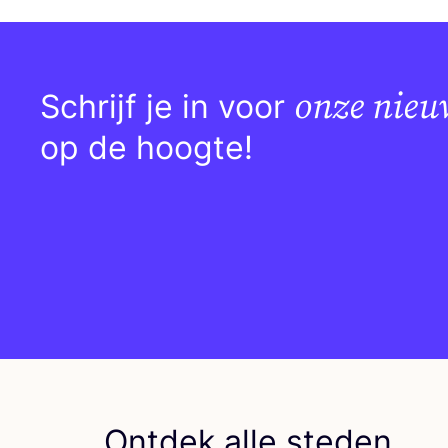
onze nieu
Schrijf je in voor
op de hoogte!
Ontdek alle steden