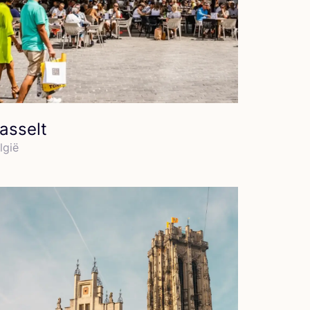
asselt
l­gië