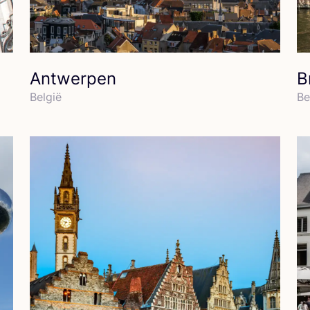
Antwerpen
B
Bel­gië
Be