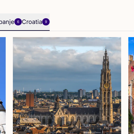
panje
Croatia
6
9