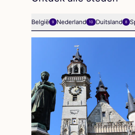
België
Nederland
Duitsland
S
9
10
8