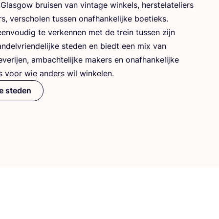
las­gow brui­sen van vin­ta­ge win­kels, her­ste­la­te­liers
s, ver­scho­len tus­sen onaf­han­ke­lij­ke boe­tieks.
een­vou­dig te ver­ken­nen met de trein tus­sen zijn
n­del­vrien­de­lij­ke ste­den en biedt een mix van
eve­rij­en, ambach­te­lij­ke makers en onaf­han­ke­lij­ke
es voor wie anders wil winkelen.
le steden