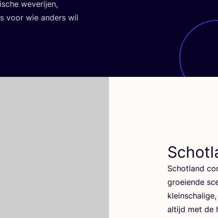
i­sche weve­rij­en,
res voor wie anders wil
Schotl
Schot­land com
groei­en­de sce
klein­scha­li
altijd met de 