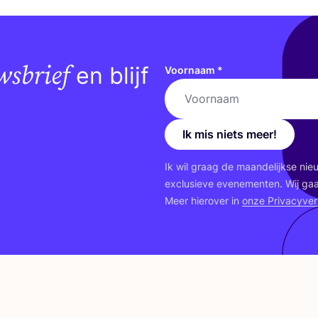
wsbrief
en blijf
Voornaam
*
Ik mis niets meer!
Ik wil graag de maan­de­lijk­se ni
exclu­sie­ve eve­ne­men­ten. Wij ga
Meer hier­over in
onze Pri­va­cy­ver­