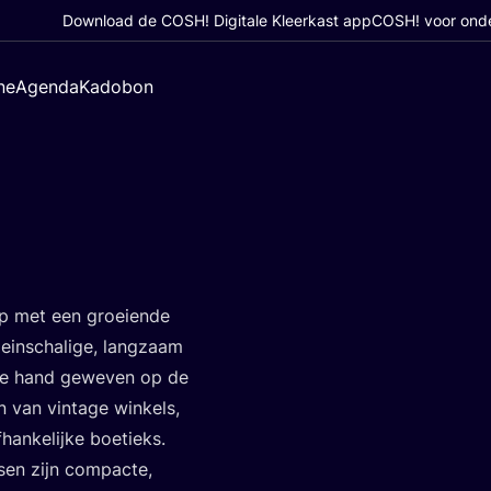
Download de COSH! Digitale Kleerkast app
COSH! voor ond
ne
Agenda
Kadobon
ap met een groei­en­de
ein­scha­li­ge, lang­zaam
de hand gewe­ven op de
 van vin­ta­ge win­kels,
han­ke­lij­ke boe­tieks.
sen zijn com­pac­te,