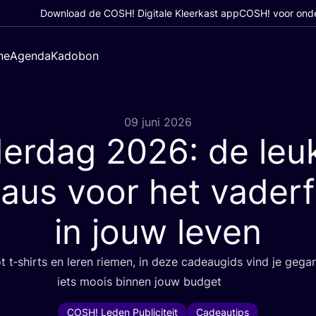
Download de COSH! Digitale Kleerkast app
COSH! voor ond
ne
Agenda
Kadobon
09 juni 2026
derdag
2026
: de leu
aus voor het vaderf
in jouw leven
ot t‑shirts en leren rie­men, in deze cade­au­gids vind je gega­
iets moois bin­nen jouw budget
COSH! Leden Publiciteit
Cadeautips