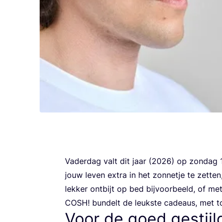
Vader­dag valt dit jaar (
2026
) op zon­dag
jouw leven extra in het zon­ne­tje te zet­t
lek­ker ont­bijt op bed bij­voor­beeld, of
COSH
! bun­delt de leuk­ste cadeaus, met t
Voor de goed gestijl