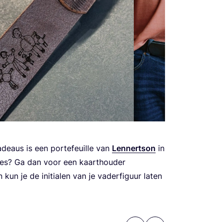
deaus is een por­te­feuil­le van
Len­nert­son
in
jes? Ga dan voor een kaart­hou­der
kun je de ini­ti­a­len van je vader­fi­guur laten