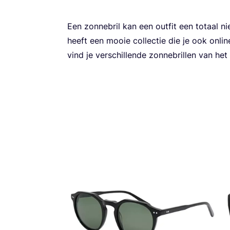
Een zon­ne­bril kan een out­fit een totaal ni
heeft een mooie col­lec­tie die je ook onli­n
vind je ver­schil­len­de zon­ne­bril­len van 