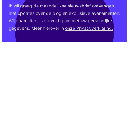
Ik wil graag de maan­de­lijk­se nieuws­brief ont­van­gen
met upda­tes over de blog en exclu­sie­ve eve­ne­men­ten.
Wij gaan uiterst zorg­vul­dig om met uw per­soon­lij­ke
gege­vens. Meer hier­over in
onze Pri­va­cy­ver­kla­ring.