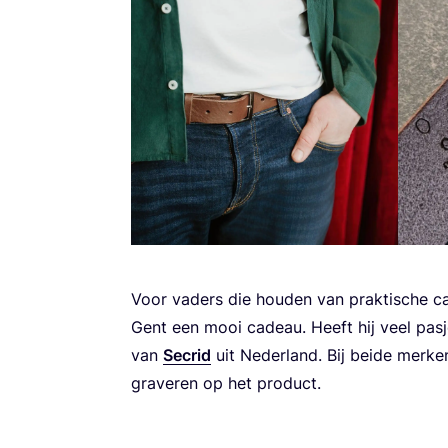
Voor vaders die hou­den van prak­ti­sche ca
Gent een mooi cadeau. Heeft hij veel pas­
van
Secrid
uit Neder­land. Bij bei­de mer­ken 
gra­ve­ren op het product.