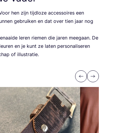
oor hen zijn tijd­lo­ze acces­soi­res een
un­nen gebrui­ken en dat over tien jaar nog
­naai­de leren rie­men die jaren mee­gaan. De
eu­ren en je kunt ze laten per­so­na­li­se­ren
chap of illustratie.
Previous
Next