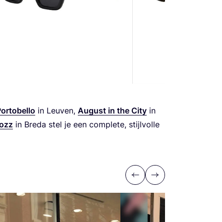
orto­bel­lo
in Leu­ven,
August in the City
in
ozz
in Bre­da stel je een com­ple­te, stijl­vol­le
Previous
Next