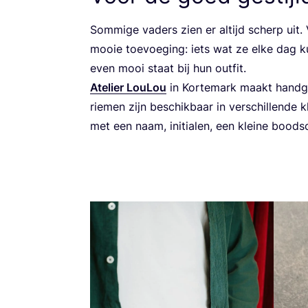
Som­mi­ge vaders zien er altijd scherp uit. V
mooie toe­voe­ging: iets wat ze elke dag k
even mooi staat bij hun outfit.
Ate­lier Lou­Lou
in Kor­te­mark maakt hand­ge
rie­men zijn beschik­baar in ver­schil­len­de kl
met een naam, ini­ti­a­len, een klei­ne bood­s