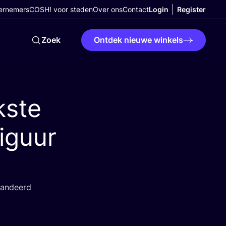
ernemers
COSH! voor steden
Over ons
Contact
Login
Register
Zoek
Ontdek nieuwe winkels
kste
iguur
ran­deerd