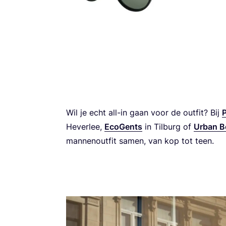
Wil je echt all-in gaan voor de out­fit? Bij
P
Hever­lee,
Eco­Gents
in Til­burg of
Urban B
man­nen­out­fit samen, van kop tot teen.