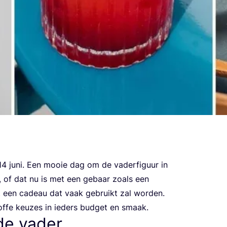
14
juni. Een mooie dag om de vader­fi­guur in
en, of dat nu is met een gebaar zoals een
 met een cadeau dat vaak gebruikt zal worden.
of­fe keu­zes in ieders bud­get en smaak.
de vader