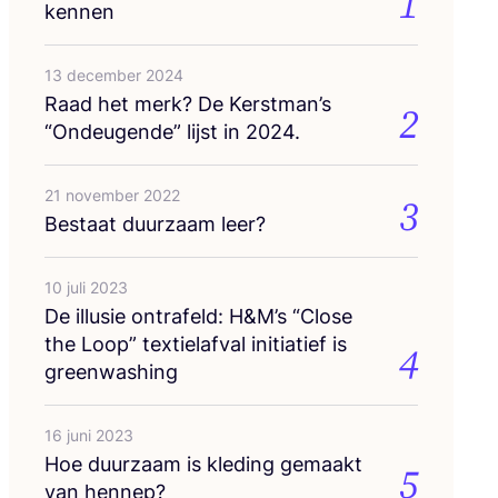
1
kennen
13 december 2024
Raad het merk? De Kerstman’s
2
“
Ondeu­gen­de” lijst in
2024
.
21 november 2022
3
Bestaat duur­zaam leer?
10 juli 2023
De illu­sie ont­ra­feld: H
&
M’s
“
Clo­se
the Loop” tex­tiel­af­val ini­ti­a­tief is
4
greenwashing
16 juni 2023
Hoe duur­zaam is kle­ding gemaakt
5
van hennep?