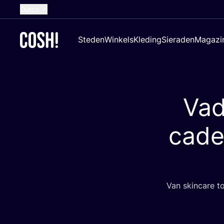
Dutch
English
Steden
Winkels
Kleding
Sieraden
Magazi
French
Spanish
German
Va
Croatian
cade
Van skin­ca­re t