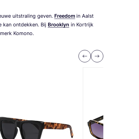
eu­we uit­stra­ling geven.
Free­dom
i
n Aalst
e kan ont­dek­ken. Bij
Brook­lyn
in Kort­rijk
het merk Komono.
Previous
Next