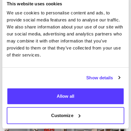
The Tailor
This website uses cookies
like
Van Hallstraat 284, Amsterdam
We use cookies to personalise content and ads, to
Stomerij
provide social media features and to analyse our traffic.
We also share information about your use of our site with
our social media, advertising and analytics partners who
may combine it with other information that you’ve
provided to them or that they’ve collected from your use
of their services.
Show details
Aan route toevoegen
Bezoek webshop
Allow all
OBA Naaiatelier
like
Staatsliedenbuurt West
Customize