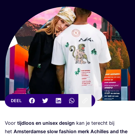
DEEL
Voor
tijd­loos en unisex design
kan je terecht bij
het
Amster­dam­se slow fas­hi­on merk Achil­les and the