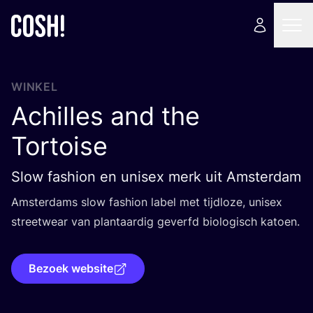
WINKEL
Achilles and the
Tortoise
Slow fashion en unisex merk uit Amsterdam
Amster­dams slow fas­hi­on label met tijd­lo­ze, unisex
street­wear van plant­aar­dig geverfd bio­lo­gisch katoen.
Bezoek website