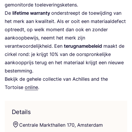
gemo­ni­t­or­de toeleveringsketens.
De
life­ti­me war­ran­ty
onder­streept de toe­wij­ding van
het merk aan kwa­li­teit. Als er ooit een mate­ri­aal­de­fect
optreedt, op welk moment dan ook en zon­der
aan­koop­be­wijs, neemt het merk zijn
ver­ant­woor­de­lijk­heid. Een
terug­na­me­be­leid
maakt de
cir­kel rond: je krijgt
10
% van de oor­spron­ke­lij­ke
aan­koop­prijs terug en het mate­ri­aal krijgt een nieu­we
bestemming.
Bekijk de gehe­le col­lec­tie van Achil­les and the
Tor­toi­se
onli­ne
.
Details
Cen­tra­le Markt­hal­len
170
, Amsterdam