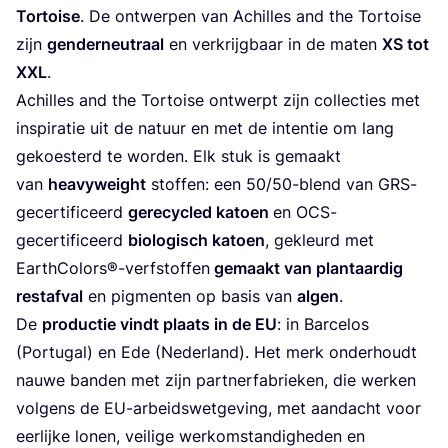
Tor­toi­se
. De ont­wer­pen van Achil­les and the Tor­toi­se
zijn
gen­der­neu­traal
en ver­krijg­baar in de maten
XS
tot
XXL
.
Achil­les and the Tor­toi­se ont­werpt zijn col­lec­ties met
inspi­ra­tie uit de natuur en met de inten­tie om lang
gekoes­terd te wor­den. Elk stuk is gemaakt
van
hea­vy­weight
stof­fen: een
50
/
50
-blend van GRS-
gecer­ti­fi­ceerd
gere­cy­cled katoen
en OCS-
gecer­ti­fi­ceerd
bio­lo­gisch katoen
, gekleurd met
EarthColors®-verfstoffen
gemaakt van plant­aar­dig
res­taf­val
en pig­men­ten op basis van
algen
.
De
pro­duc­tie vindt plaats in de
EU
: in Bar­cel­os
(Por­tu­gal) en Ede (Neder­land). Het merk onder­houdt
nau­we ban­den met zijn part­ner­fa­brie­ken, die wer­ken
vol­gens de EU-arbeids­wet­ge­ving, met aan­dacht voor
eer­lij­ke lonen, vei­li­ge werk­om­stan­dig­he­den en