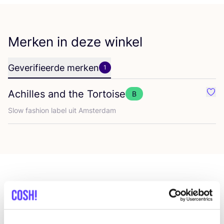
Merken in deze winkel
Geverifieerde merken
1
Achilles and the Tortoise
B
Favo
Slow fas­hi­on label uit Amsterdam
Meer winkels in deze buurt