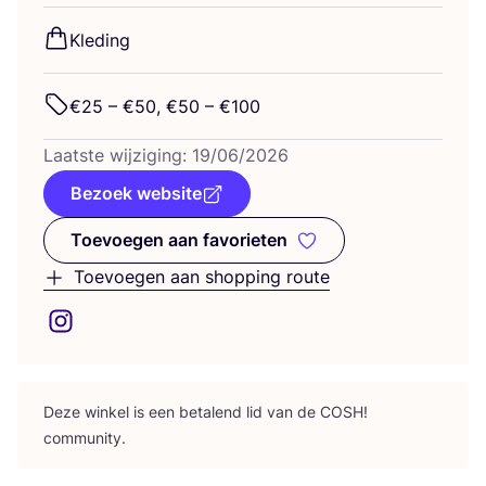
Kle­ding
€
25
– €
50
, €
50
– €
100
Laat­ste wij­zi­ging:
19
/
06
/
2026
Bezoek website
Toevoegen aan favorieten
Toevoegen aan favorieten
Toevoegen aan shopping route
Deze win­kel is een beta­lend lid van de
COSH
!
community.