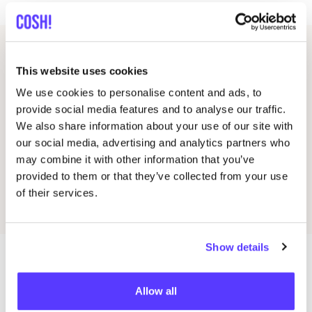
This website uses cookies
Marcas en esta tienda
We use cookies to personalise content and ads, to
provide social media features and to analyse our traffic.
Marcas verificadas
1
We also share information about your use of our site with
our social media, advertising and analytics partners who
Achilles and the Tortoise
B
Favo
may combine it with other information that you’ve
Mar­ca de moda len­ta de Ámsterdam
provided to them or that they’ve collected from your use
of their services.
Show details
Más tiendas en esa área
Allow all