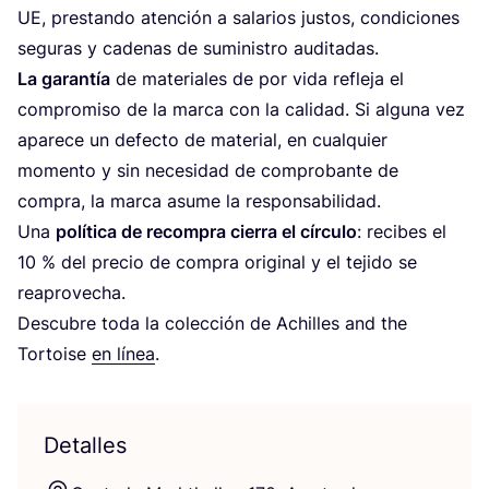
UE
, pres­tan­do aten­ción a sala­rios jus­tos, con­di­cio­nes
segu­ras y cade­nas de sumi­nis­tro auditadas.
La garan­tía
de mate­ria­les de por vida refle­ja el
com­pro­mi­so de la mar­ca con la cali­dad. Si algu­na vez
apa­re­ce un defec­to de mate­rial, en cual­quier
momen­to y sin nece­si­dad de com­pro­ban­te de
com­pra, la mar­ca asu­me la res­pon­sa­bi­li­dad.
Una
polí­ti­ca de recom­pra cie­rra el círcu­lo
: reci­bes el
10
% del pre­cio de com­pra ori­gi­nal y el teji­do se
reaprovecha.
Des­cu­bre toda la colec­ción de Achi­lles and the
Tor­to­ise
en línea
.
Detalles