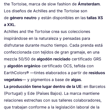
the Tor­to­ise, mar­ca de slow fashion de
Áms­ter­dam
.
Los dise­ños de Achi­lles and the Tor­to­ise son
de
géne­ro neu­tro
y están dis­po­ni­bles en las
tallas
XS
a
XXL
.
Achi­lles and the Tor­to­ise crea sus colec­cio­nes
ins­pi­rán­do­se en la natu­ra­le­za y pen­sa­das para
dis­fru­tar­se duran­te mucho tiem­po. Cada pren­da está
con­fec­cio­na­da con teji­dos de gran gra­ma­je, en una
mez­cla
50
/
50
de
algo­dón reci­cla­do
cer­ti­fi­ca­do
GRS
y
algo­dón orgá­ni­co
cer­ti­fi­ca­do
OCS
, teñi­da con
Earth­Co­lors® —tin­tes ela­bo­ra­dos a par­tir de
resi­duos
vege­ta­les
— y pig­men­tos a base de
algas
.
La pro­duc­ción tie­ne lugar den­tro de la
UE
: en Bar­ce­los
(Por­tu­gal) y Ede (Paí­ses Bajos). La mar­ca man­tie­ne
rela­cio­nes estre­chas con sus talle­res cola­bo­ra­do­res,
que tra­ba­jan con­for­me a la legis­la­ción labo­ral de la