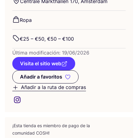
Cen­tra­le Marktha­llen
170
, Amsterdam
Ropa
€
25
– €
50
, €
50
– €
100
Últi­ma modi­fi­ca­ción:
19
/
06
/
2026
Visita el sitio web
Añadir a favoritos
Añadir a favoritos
Añadir a la ruta de compras
¡Esta tien­da es miem­bro de pago de la
comu­ni­dad
COSH
!