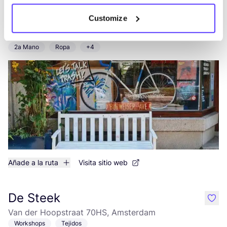
Customize
Kringloop West
like
Tweede Hugo de Grootstraat 70, Amsterdam
2a Mano
Ropa
+4
Añade a la ruta
Visita sitio web
De Steek
like
Van der Hoopstraat 70HS, Amsterdam
Workshops
Tejidos