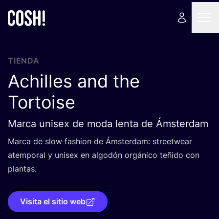
TIENDA
Achilles and the
Tortoise
Marca unisex de moda lenta de Ámsterdam
Mar­ca de slow fashion de Áms­ter­dam: street­wear
atem­po­ral y uni­sex en algo­dón orgá­ni­co teñi­do con
plantas.
Visita el sitio web