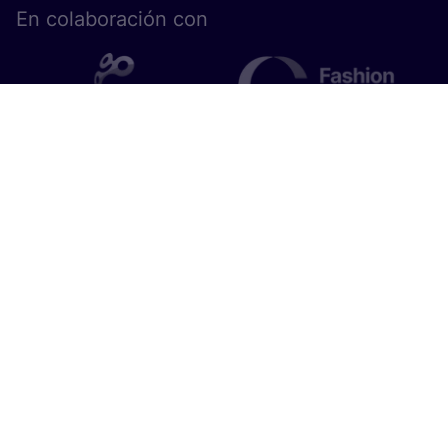
En cola­bo­ra­ción con