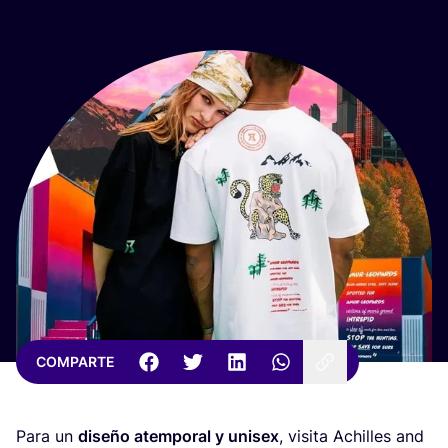
COMPARTE
Para un
dise­ño atem­po­ral y uni­sex
, visi­ta Achi­lles and