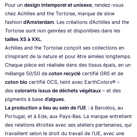
Pour un
desi­gn intem­po­rel et uni­sexe
, ren­dez-vous
chez Achilles and the Tor­toise, marque de slow
fashion
d’Am­ster­dam
. Les créa­tions d’A­chilles and the
Tor­toise sont non gen­rées et dis­po­nibles dans les
tailles
XS
à
XXL
.
Achilles and the Tor­toise conçoit ses col­lec­tions en
s’ins­pi­rant de la nature et pour être aimées long­temps.
Chaque pièce est réa­li­sée dans des tis­sus épais, en un
mélange
50
/
50
de
coton recy­clé
cer­ti­fié
GRS
et de
coton bio
cer­ti­fié
OCS
, teint avec Ear­th­Co­lors® –
des
colo­rants issus de déchets végé­taux
– et des
pig­ments à base
d’algues
.
La pro­duc­tion a lieu au sein de l’UE
: à Bar­ce­los, au
Por­tu­gal, et à Ede, aux Pays-Bas. La marque entre­tient
des rela­tions étroites avec ses ate­liers par­te­naires, qui
tra­vaillent selon le droit du tra­vail de l’UE, avec une