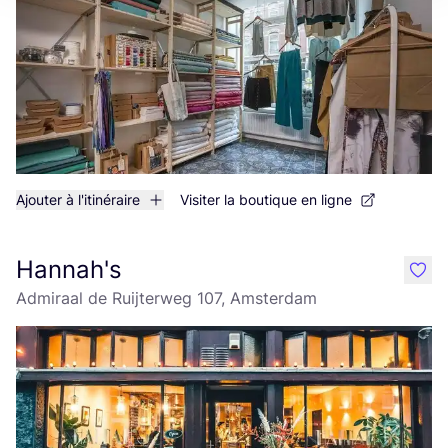
Ajouter à l'itinéraire
Visiter la boutique en ligne
Hannah's
like
Admiraal de Ruijterweg 107, Amsterdam