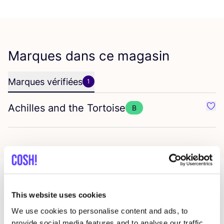
Marques dans ce magasin
Marques vérifiées
1
Achilles and the Tortoise
B
Préf
Magasins dans cette zone
This website uses cookies
We use cookies to personalise content and ads, to
provide social media features and to analyse our traffic.