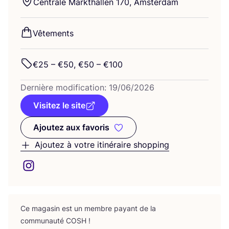
Cen­trale Mark­thal­len
170
, Amsterdam
Vête­ments
€
25
– €
50
, €
50
– €
100
Der­nière modi­fi­ca­tion:
19
/
06
/
2026
Visitez le site
Ajoutez aux favoris
Ajoutez aux favoris
Ajoutez à votre itinéraire shopping
Ce maga­sin est un membre payant de la
com­mu­nau­té
COSH
!