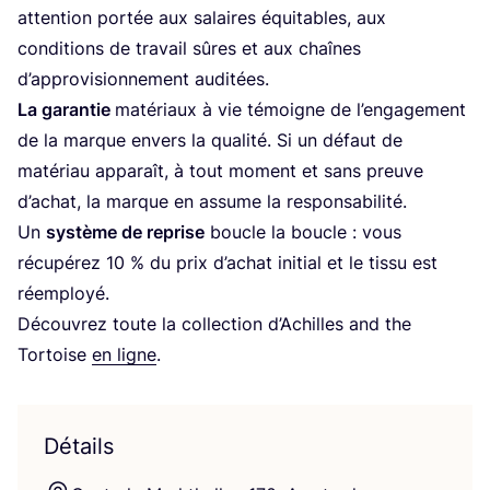
atten­tion por­tée aux salaires équi­tables, aux
condi­tions de tra­vail sûres et aux chaînes
d’ap­pro­vi­sion­ne­ment auditées.
La garan­tie
maté­riaux à vie témoigne de l’en­ga­ge­ment
de la marque envers la qua­li­té. Si un défaut de
maté­riau appa­raît, à tout moment et sans preuve
d’a­chat, la marque en assume la res­pon­sa­bi­li­té.
Un
sys­tème de reprise
boucle la boucle : vous
récu­pé­rez
10
% du prix d’a­chat ini­tial et le tis­su est
réemployé.
Décou­vrez toute la col­lec­tion d’A­chilles and the
Tor­toise
en ligne
.
Détails