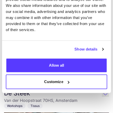
Kringloop West
We also share information about your use of our site with
like
our social media, advertising and analytics partners who
Tweede Hugo de Grootstraat 70, Amsterdam
may combine it with other information that you’ve
2ème main
Vêtements
+4
provided to them or that they’ve collected from your use
of their services.
Show details
Allow all
Ajouter à l'itinéraire
Visiter la boutique en ligne
Customize
De Steek
like
Van der Hoopstraat 70HS, Amsterdam
Workshops
Tissus