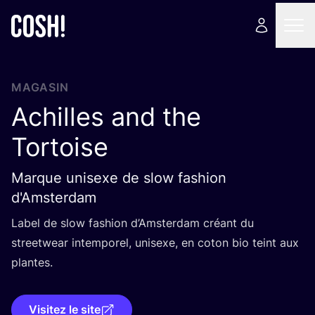
MAGASIN
Achilles and the
Tortoise
Marque unisexe de slow fashion
d'Amsterdam
Label de slow fashion d’Am­ster­dam créant du
street­wear intem­po­rel, uni­sexe, en coton bio teint aux
plantes.
Visitez le site