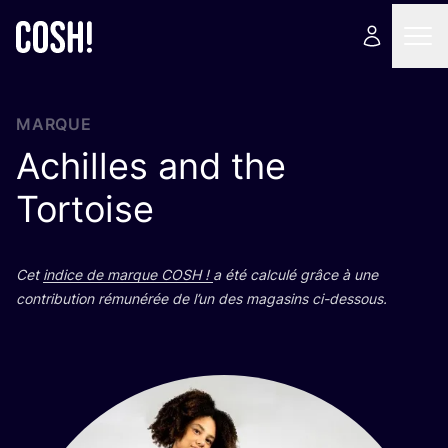
MARQUE
Achilles and the
Tortoise
Cet
indice de marque
COSH
!
a été cal­cu­lé grâce à une
contri­bu­tion rému­né­rée de l’un des maga­sins ci-dessous.