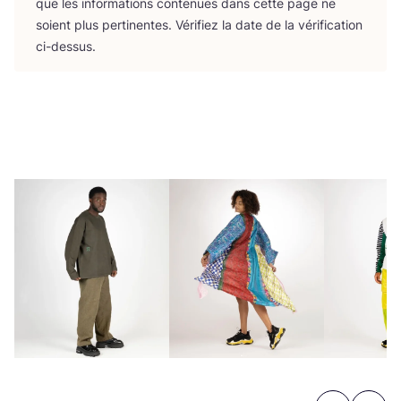
que les infor­ma­tions conte­nues dans cette page ne
soient plus per­ti­nentes. Véri­fiez la date de la véri­fi­ca­tion
ci-dessus.