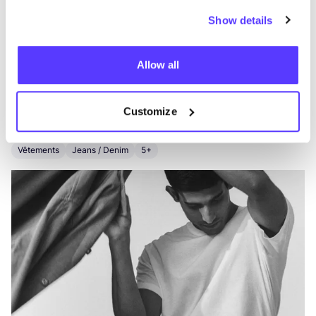
Show details
Autres marques
Allow all
Préf
Customize
Selected Homme
E
Vêtements
Jeans / Denim
5+
V