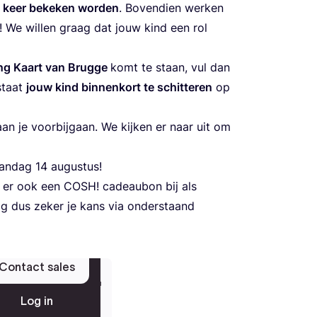
keer beke­ken wor­den
. Boven­dien wer­ken
 We wil­len graag dat jouw kind een rol
ing Kaart van Brug­ge
komt te staan, vul dan
 staat
jouw kind bin­nen­kort te schit­te­ren
op
aan je voor­bij­gaan. We kij­ken er naar uit om
aan­dag
14
augustus!
je er ook een
COSH
! cadeau­bon bij als
 Waag dus zeker je kans via onder­staand