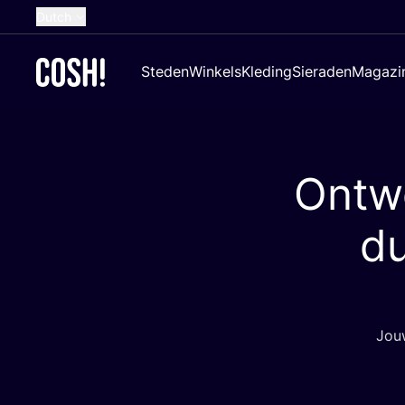
Dutch
English
Steden
Winkels
Kleding
Sieraden
Magazi
French
Spanish
German
Ontw
Croatian
d
Jouw