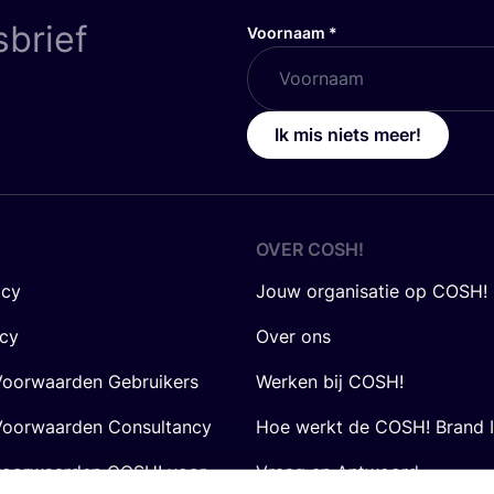
sbrief
Voornaam
*
Ik mis niets meer!
OVER
COSH
!
icy
Jouw organisatie op COSH!
icy
Over ons
oorwaarden Gebruikers
Werken bij COSH!
oorwaarden Consultancy
Hoe werkt de COSH! Brand 
voorwaarden COSH! voor
Vraag en Antwoord