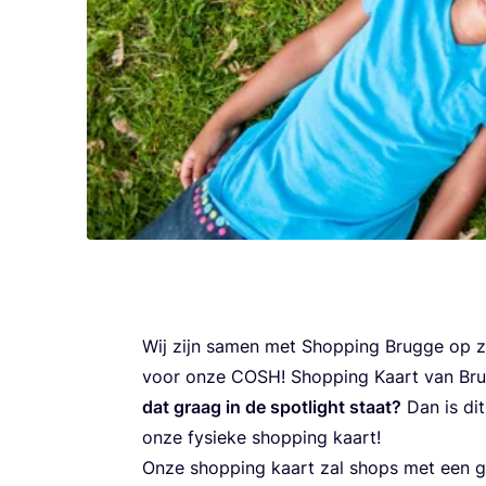
Wij zijn samen met Shop­ping Brug­ge op 
voor onze
COSH
! Shop­ping Kaart van Bru
dat graag in de spot­light staat?
Dan is di
onze fysie­ke shop­ping kaart!
Onze shop­ping kaart zal shops met een ged