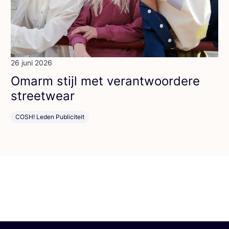
26 juni 2026
Omarm stijl met ver­ant­woor­de­re
streetwear
COSH! Leden Publiciteit