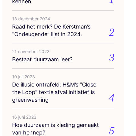
kennen
13 december 2024
Raad het merk? De Kerstman’s
2
“
Ondeu­gen­de” lijst in
2024
.
21 november 2022
3
Bestaat duur­zaam leer?
10 juli 2023
De illu­sie ont­ra­feld: H
&
M’s
“
Clo­se
the Loop” tex­tiel­af­val ini­ti­a­tief is
4
greenwashing
16 juni 2023
Hoe duur­zaam is kle­ding gemaakt
5
van hennep?