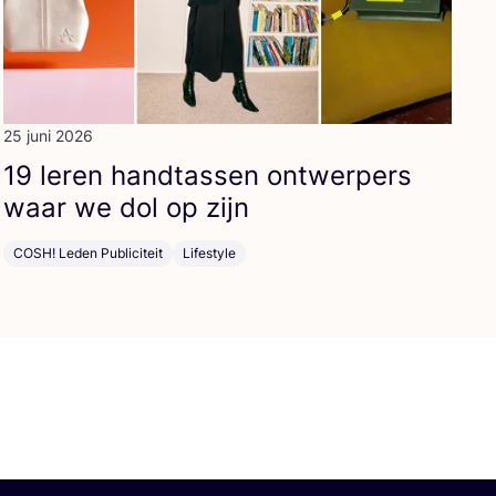
25 juni 2026
19
leren hand­tas­sen ont­wer­pers
waar we dol op zijn
COSH! Leden Publiciteit
Lifestyle