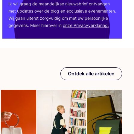
Ik wil graag de maan­de­lijk­se nieuws­brief ont­van­gen
met upda­tes over de blog en exclu­sie­ve eve­ne­men­ten.
Wij gaan uiterst zorg­vul­dig om met uw per­soon­lij­ke
gege­vens. Meer hier­over in
onze Pri­va­cy­ver­kla­ring.
Ontdek alle artikelen