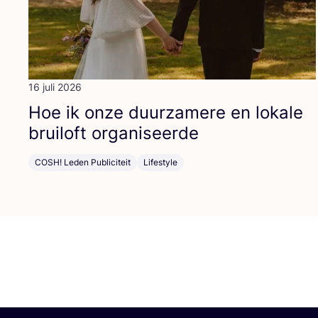
16 juli 2026
Hoe ik onze duur­za­me­re en loka­le
brui­loft organiseerde
COSH! Leden Publiciteit
Lifestyle