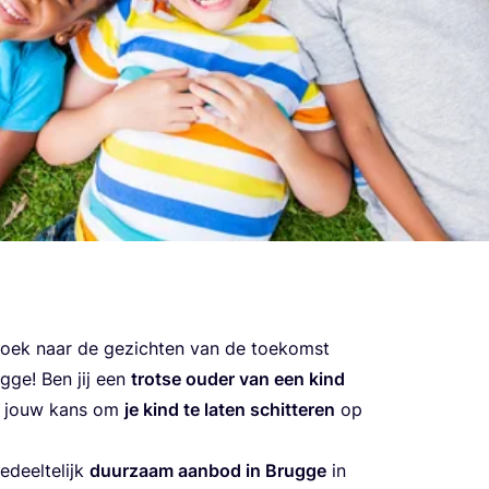
zoek naar de gezich­ten van de toe­komst
g­ge! Ben jij een
trot­se ouder van een kind
t jouw kans om
je kind te laten schit­te­ren
op
eel­te­lijk
duur­zaam aan­bod in Brug­ge
in