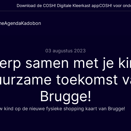
Download de COSH! Digitale Kleerkast app
COSH! voor ond
ne
Agenda
Kadobon
03 augustus 2023
erp samen met je ki
uurzame toekomst v
Brugge!
 kind op de nieu­we fysie­ke shop­ping kaart van Brugge!