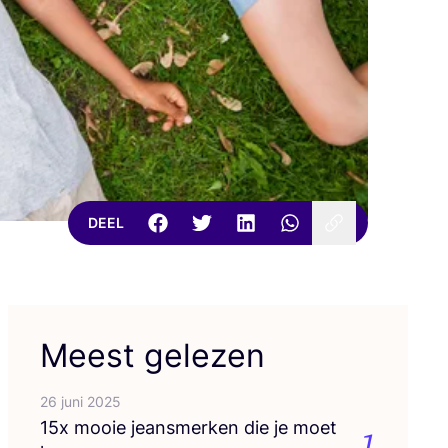
DEEL
Meest gelezen
26 juni 2025
15
x mooie jeans­mer­ken die je moet
1