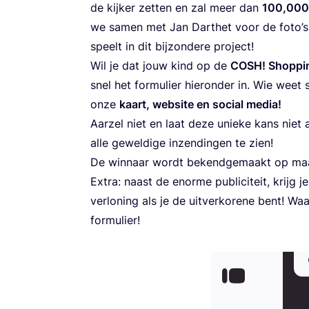
de kij­ker zet­ten en zal meer dan
100
,
000
we samen met Jan Dar­t­het voor de foto’s!
speelt in dit bij­zon­de­re project!
Wil je dat jouw kind op de
COSH
! Shop­p
snel het for­mu­lier hier­on­der in. Wie weet
onze
kaart, web­si­te en soci­al media!
Aar­zel niet en laat deze unie­ke kans niet 
alle gewel­di­ge inzen­din­gen te zien!
De win­naar wordt bekend­ge­maakt op m
Extra: naast de enor­me publi­ci­teit, krijg 
ver­lo­ning als je de uit­ver­ko­re­ne bent!
formulier!