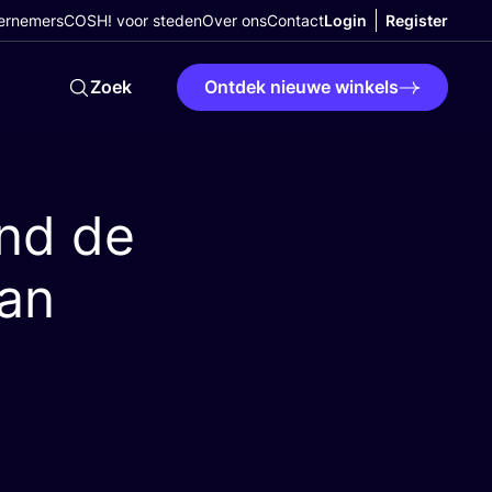
ernemers
COSH! voor steden
Over ons
Contact
Login
Register
Zoek
Ontdek nieuwe winkels
nd de
an