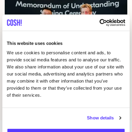
This website uses cookies
We use cookies to personalise content and ads, to
22 december 2025
provide social media features and to analyse our traffic.
8
tex­tiel­be­drij­ven die het nieuws haal­den
We also share information about your use of our site with
in
2025
our social media, advertising and analytics partners who
may combine it with other information that you’ve
Greenwashing
provided to them or that they’ve collected from your use
of their services.
Ontdek alle artikelen
Show details