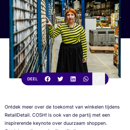
DEEL
Ont­dek meer over de toe­komst van win­ke­len tij­dens
Retail­De­tail.
COSH
! is ook van de par­tij met een
inspi­re­ren­de key­no­te over duur­zaam shoppen.