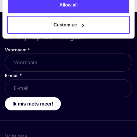
Allow all
Schrijf je in op onze nieuwsbrief
Customize
en blijf op de hoogte!
Voornaam
*
E-mail
*
Ik mis niets meer!
Volg ons