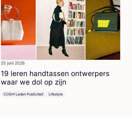
25 juni 2026
19
leren hand­tas­sen ont­wer­pers
waar we dol op zijn
COSH! Leden Publiciteit
Lifestyle