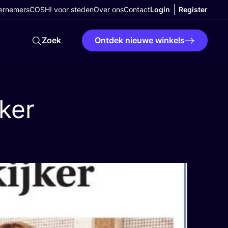
ernemers
COSH! voor steden
Over ons
Contact
Login
Register
Zoek
Ontdek nieuwe winkels
jker