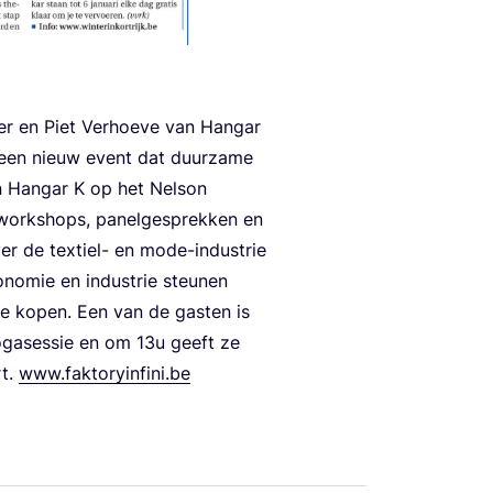
r en Piet Ver­hoe­ve van Han­gar
­ni, een nieuw event dat duur­za­me
t. In Han­gar K op het Nel­son
work­shops, panel­ge­sprek­ken en
ver de tex­tiel- en mode-indu­strie
o­no­mie en indu­strie steu­nen
en te kopen. Een van de gas­ten is
oga­ses­sie en om
13
u geeft ze
rt.
www​.fak​to​ryin​fi​ni​.be