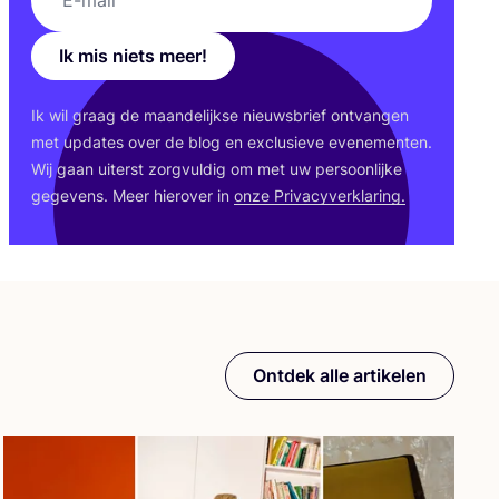
Ik mis niets meer!
Ik wil graag de maan­de­lijk­se nieuws­brief ont­van­gen
met upda­tes over de blog en exclu­sie­ve eve­ne­men­ten.
Wij gaan uiterst zorg­vul­dig om met uw per­soon­lij­ke
gege­vens. Meer hier­over in
onze Pri­va­cy­ver­kla­ring.
Ontdek alle artikelen