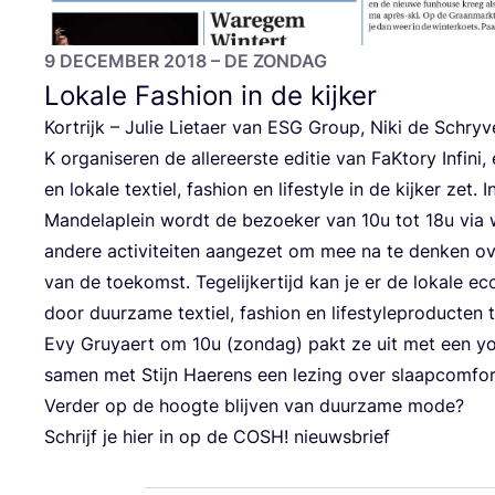
9
DECEM­BER
2018
– DE ZONDAG
Lokale Fashion in de kijker
Kort­rijk – Julie Lie­taer van
ESG
Group, Niki de Schry­ve
K orga­ni­se­ren de aller­eer­ste edi­tie van FaK­to­ry Infi
en loka­le tex­tiel, fas­hi­on en life­sty­le in de kij­ker ze
Man­de­lap­lein wordt de bezoe­ker van
10
u tot
18
u via 
ande­re acti­vi­tei­ten aan­ge­zet om mee na te den­ken o
van de toe­komst. Tege­lij­ker­tijd kan je er de loka­le ec
door duur­za­me tex­tiel, fas­hi­on en life­sty­le­pro­duc­t
Evy Gru­yaert om
10
u (zon­dag) pakt ze uit met een y
samen met Stijn Hae­rens een lezing over slaap­com­fo
Ver­der op de hoog­te blij­ven van duur­za­me mode?
Schrijf je hier in op de
COSH
! nieuwsbrief