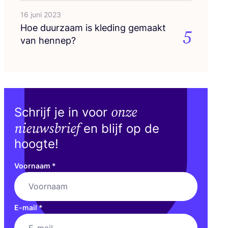
16 juni 2023
Hoe duur­zaam is kle­ding gemaakt
5
van hennep?
onze
Schrijf je in voor
nieuwsbrief
en blijf op de
hoogte!
Voornaam
*
E-mail
*