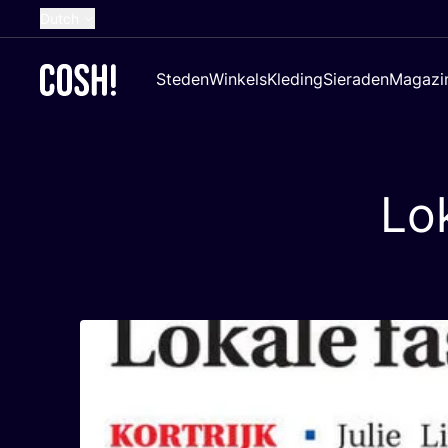
Dutch
English
Steden
Winkels
Kleding
Sieraden
Magazi
French
Spanish
German
Lok
Croatian