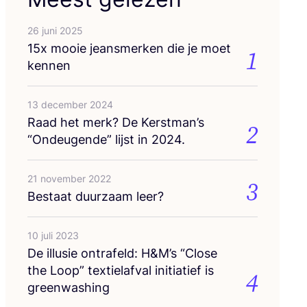
26 juni 2025
15
x mooie jeans­mer­ken die je moet
1
kennen
13 december 2024
Raad het merk? De Kerstman’s
2
“
Ondeu­gen­de” lijst in
2024
.
21 november 2022
3
Bestaat duur­zaam leer?
10 juli 2023
De illu­sie ont­ra­feld: H
&
M’s
“
Clo­se
the Loop” tex­tiel­af­val ini­ti­a­tief is
4
greenwashing