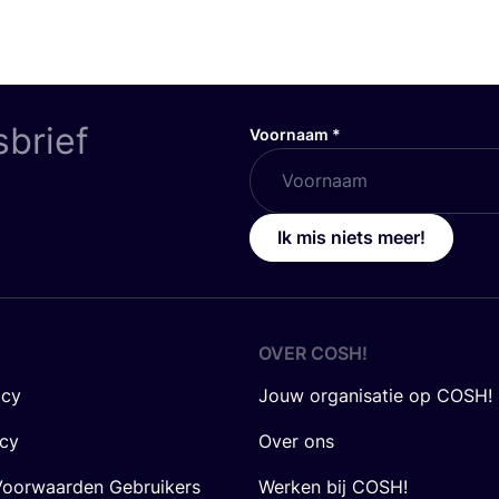
sbrief
Voornaam
*
Ik mis niets meer!
OVER
COSH
!
icy
Jouw organisatie op COSH!
icy
Over ons
oorwaarden Gebruikers
Werken bij COSH!