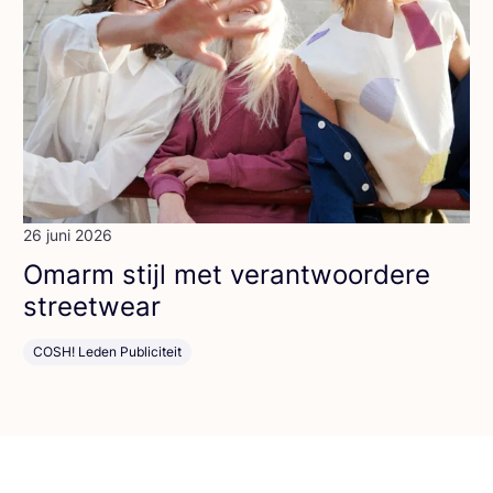
26 juni 2026
Omarm stijl met ver­ant­woor­de­re
streetwear
COSH! Leden Publiciteit