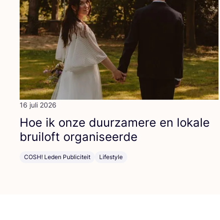
16 juli 2026
Hoe ik onze duur­za­me­re en loka­le
brui­loft organiseerde
COSH! Leden Publiciteit
Lifestyle