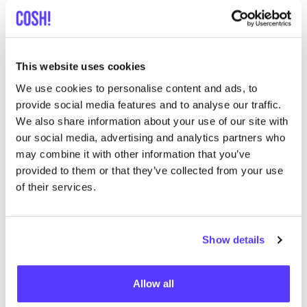
zelfs garens zijn gemaakt van
100
% gere­cy­cled
mate­ri­aal
. Op deze manier zijn ze geïn­spi­reerd door
en blij­ven ze trouw aan de ster­ke Scan­di­na­vi­sche
This website uses cookies
recy­cling cultuur.
We use cookies to personalise content and ads, to
provide social media features and to analyse our traffic.
We also share information about your use of our site with
our social media, advertising and analytics partners who
may combine it with other information that you’ve
provided to them or that they’ve collected from your use
of their services.
Show details
Allow all