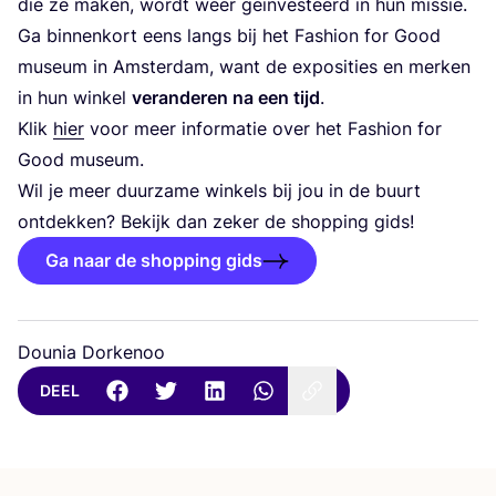
die ze maken, wordt weer geïn­ves­teerd in hun missie.
Ga bin­nen­kort eens langs bij het Fas­hi­on for Good
muse­um in Amster­dam, want de expo­si­ties en mer­ken
in hun win­kel
ver­an­de­ren na een tijd
.
Klik
hier
voor meer infor­ma­tie over het Fas­hi­on for
Good museum.
Wil je meer duur­za­me win­kels bij jou in de buurt
ont­dek­ken? Bekijk dan zeker de shop­ping gids!
Ga naar de shopping gids
Dounia Dorkenoo
DEEL