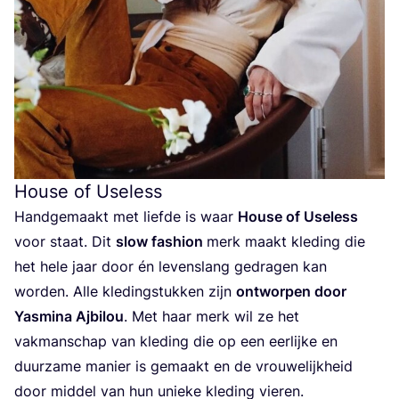
House of Useless
Hand­ge­maakt met lief­de is waar
Hou­se of Use­less
voor staat. Dit
slow fas­hi­on
merk maakt kle­ding die
het hele jaar door én levens­lang gedra­gen kan
wor­den. Alle kle­ding­stuk­ken zijn
ont­wor­pen door
Yas­mi­na Ajbi­lou
. Met haar merk wil ze het
vak­man­schap van kle­ding die op een eer­lij­ke en
duur­za­me manier is gemaakt en de vrou­we­lijk­heid
door mid­del van hun unie­ke kle­ding vieren.