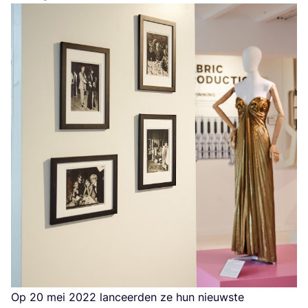
Op
20
mei
2022
lan­ceer­den ze hun nieuw­ste