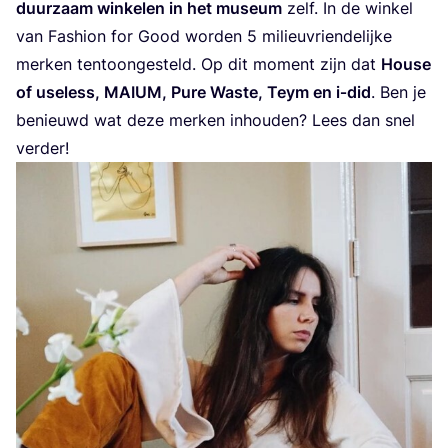
duur­zaam win­ke­len in het muse­um
zelf. In de win­kel
van Fas­hi­on for Good wor­den
5
mili­eu­vrien­de­lij­ke
mer­ken ten­toon­ge­steld. Op dit moment zijn dat
Hou­se
of use­less,
MAI­UM
, Pure Was­te, Teym en i‑did
. Ben je
benieuwd wat deze mer­ken inhou­den? Lees dan snel
verder!