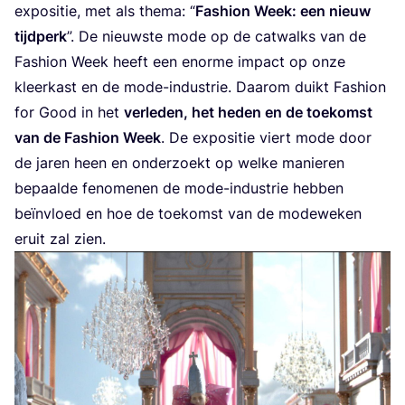
expo­si­tie, met als the­ma:
“
Fas­hi­on Week: een nieuw
tijd­perk
”. De nieuw­ste mode op de cat­walks van de
Fas­hi­on Week heeft een enor­me impact op onze
kleer­kast en de mode-indu­strie. Daar­om duikt Fas­hi­on
for Good in het
ver­le­den, het heden en de toe­komst
van de Fas­hi­on Week
. De expo­si­tie viert mode door
de jaren heen en onder­zoekt op wel­ke manie­ren
bepaal­de feno­me­nen de mode-indu­strie heb­ben
beïn­vloed en hoe de toe­komst van de mode­we­ken
eruit zal zien.