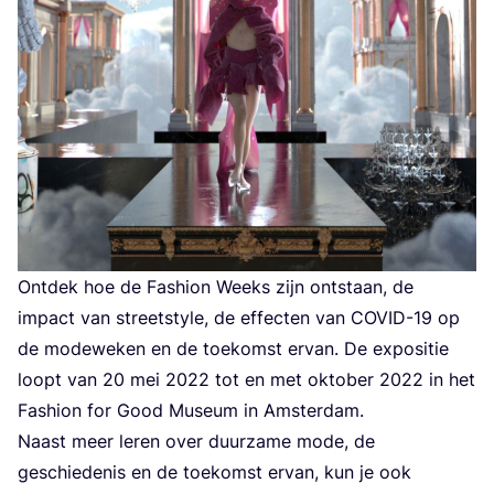
Ont­dek hoe de Fas­hi­on Weeks zijn ont­staan, de
impact van streets­ty­le, de effec­ten van
COVID-
19
op
de mode­we­ken en de toe­komst ervan. De expo­si­tie
loopt van
20
mei
2022
tot en met okto­ber
2022
in het
Fas­hi­on for Good Muse­um in Amsterdam.
Naast meer leren over duur­za­me mode, de
geschie­de­nis en de toe­komst ervan, kun je ook