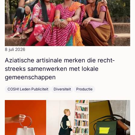
8 juli 2026
Azi­a­ti­sche arti­si­na­le mer­ken die recht­
streeks samen­wer­ken met loka­le
gemeenschappen
COSH! Leden Publiciteit
Diversiteit
Productie