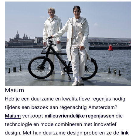
Maium
Heb je een duur­za­me en kwa­li­ta­tie­ve regen­jas nodig
tij­dens een bezoek aan regen­ach­tig Amster­dam?
Mai­um
ver­koopt
mili­eu­vrien­de­lij­ke regen­jas­sen
die
tech­no­lo­gie en mode com­bi­ne­ren met inno­va­tief
design. Met hun duur­za­me design pro­be­ren ze de
link