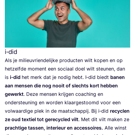
i‑did
Als je mili­eu­vrien­de­lij­ke pro­duc­ten wilt kopen en op
het­zelf­de moment een soci­aal doel wilt steu­nen, dan
is
i‑did
het merk dat je nodig hebt. I‑did biedt
banen
aan men­sen die nog nooit of slechts kort heb­ben
gewerkt
. Deze men­sen krij­gen coa­ching en
onder­steu­ning en wor­den klaar­ge­stoomd voor een
vol­waar­di­ge plek in de maat­schap­pij. Bij i‑did
recy­clen
ze oud tex­tiel tot gere­cy­cled vilt
. Met dit vilt maken ze
prach­ti­ge tas­sen, inte­ri­eur en acces­soi­res.
Alle winst