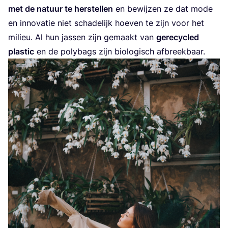
met de natuur te her­stel­len
en bewij­zen ze dat mode
en inno­va­tie niet scha­de­lijk hoe­ven te zijn voor het
mili­eu. Al hun jas­sen zijn gemaakt van
gere­cy­cled
plas­tic
en de poly­bags zijn bio­lo­gisch afbreekbaar.