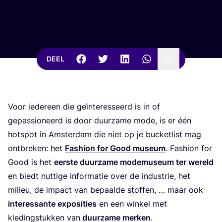
DEEL
Voor ieder­een die geïn­te­res­seerd is in of
gepas­si­o­neerd is door duur­za­me mode, is er één
hot­s­pot in Amster­dam die niet op je buc­ket­list mag
ont­bre­ken: het
Fas­hi­on for Good muse­um
. Fas­hi­on for
Good is het
eer­ste duur­za­me mode­mu­se­um ter wereld
en biedt nut­ti­ge infor­ma­tie over de indu­strie, het
mili­eu, de impact van bepaal­de stof­fen, … maar ook
inte­res­san­te expo­si­ties
en een win­kel met
kle­ding­stuk­ken van
duur­za­me mer­ken
.