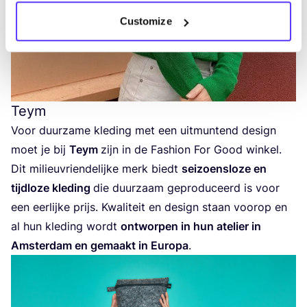
Customize
Teym
Voor duur­za­me kle­ding met een uit­mun­tend design
moet je bij
Teym
zijn in de Fas­hi­on For Good win­kel.
Dit mili­eu­vrien­de­lij­ke merk biedt
sei­zoens­lo­ze en
tijd­lo­ze kle­ding
die duur­zaam gepro­du­ceerd is voor
een eer­lij­ke prijs. Kwa­li­teit en design staan voor­op en
al hun kle­ding wordt
ont­wor­pen in hun ate­lier in
Amster­dam en gemaakt in Euro­pa
.