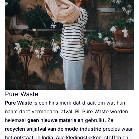
Pure Waste
Pure Was­te
is een Fins merk dat draait om wat hun
naam doet ver­moe­den: afval. Bij Pure Was­te wor­den
hele­maal
geen nieu­we mate­ri­a­len
gebruikt. Ze
recy­clen snij­af­val van de mode-indu­strie
pre­cies waar
het ont­staat, in India. Alle kle­ding­stuk­ken, stof­fen en