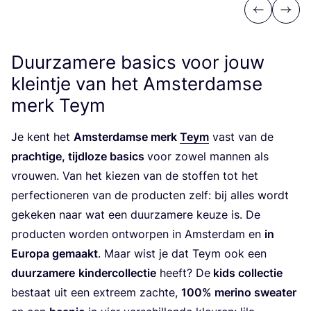
Previous
Next
Duurzamere basics voor jouw
kleintje van het Amsterdamse
merk Teym
Je kent het
Amster­dam­se merk
Teym
vast van de
prach­ti­ge, tijd­lo­ze basics
voor zowel man­nen als
vrou­wen. Van het kie­zen van de stof­fen tot het
per­fec­ti­o­ne­ren van de pro­duc­ten zelf:
bij alles wordt
geke­ken naar wat een duur­za­me­re keu­ze is.
De
pro­duc­ten wor­den ont­wor­pen in Amster­dam en
in
Euro­pa gemaakt
. Maar wist je dat Teym ook een
duur­za­me­re
kin­der­col­lec­tie
heeft? De
kids col­lec­tie
bestaat uit een extreem zach­te,
100
% meri­no swea­ter