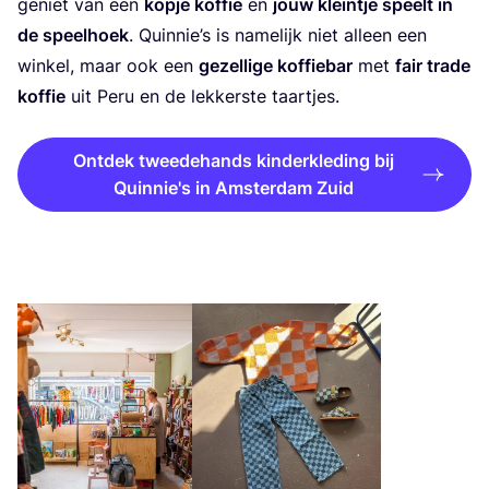
geniet van een
kop­je kof­fie
en
jouw klein­tje speelt in
de speel­hoek
. Quinnie’s is name­lijk niet alleen een
win­kel, maar ook een
gezel­li­ge kof­fie­bar
met
fair tra­de
kof­fie
uit Peru en de lek­ker­ste taartjes.
Ontdek tweedehands kinderkleding bij
Quinnie's in Amsterdam Zuid