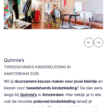
Previous
Next
Quinnie’s
TWEE­DE­HANDS KIN­DER­KLE­DING IN
AMSTER­DAM ZUID
Wil jij
duur­za­me­re keu­zes maken voor jouw klein­tje
en
kie­zen voor
twee­de­hands kin­der­kle­ding
? Ga dan eens
langs bij
Quinnie’s
in
Amster­dam
. Hier bekijk je in alle
rust de mooi­ste
prel­oved kin­der­kle­ding
ter­wijl je