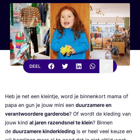
DEEL
Heb je net een klein­tje, word je bin­nen­kort mama of
papa en gun je jouw mini een
duur­za­me­re en
ver­ant­woor­de­re gar­de­ro­be
? Of wordt de kle­ding van
jouw kind
al jaren razend­snel te klein
? Bin­nen
de
duur­za­me­re kin­der­kle­ding
is er heel veel keu­ze en
wij begrij­pen maar al te goed dat je niet altijd weet