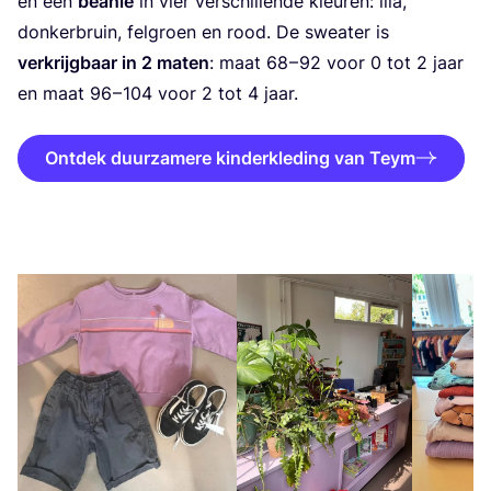
en een
bea­nie
in vier ver­schil­len­de kleu­ren: lila,
don­ker­bruin, fel­groen en rood. De swea­ter is
ver­krijg­baar in
2
maten
: maat
68
–
92
voor
0
tot
2
jaar
en maat
96
–
104
voor
2
tot
4
jaar.
Ontdek duurzamere kinderkleding van Teym