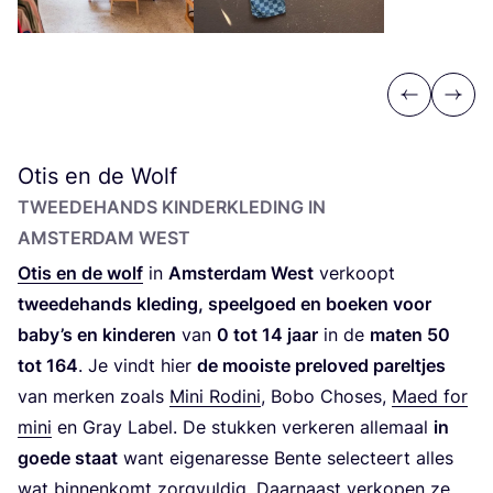
Previous
Next
Otis en de Wolf
TWEE­DE­HANDS KIN­DER­KLE­DING IN
AMSTER­DAM WEST
Otis en de wolf
in
Amster­dam West
ver­koopt
twee­de­hands kle­ding, speel­goed en boe­ken voor
baby’s en kin­de­ren
van
0
tot
14
jaar
in de
maten
50
tot
164
. Je vindt hier
de mooi­ste prel­oved parel­tjes
van mer­ken zoals
Mini Rodi­ni
, Bobo Cho­ses,
Maed for
mini
en Gray Label. De stuk­ken ver­ke­ren alle­maal
in
goe­de staat
want eige­na­res­se Ben­te selec­teert alles
wat bin­nen­komt zorg­vul­dig. Daar­naast ver­ko­pen ze