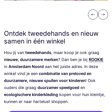
Previous
Next
Ontdek tweedehands en nieuw
samen in één winkel
Hou jij van
twee­de­hands
, maar koop je ook graag
nieu­we, duur­za­mere mer­ken
? Dan ben je bij
ROOKIE
in
Amster­dam Noord
aan het juis­te adres. In deze
win­kel vind je een
com­bi­na­tie van prel­oved en
duur­za­mere, nieu­we spul­len voor kin­de­ren
! Ook
ouders die graag
duur­zamer speel­goed
en
eco­lo­gi­schere kin­der­kle­ding
kopen voor hun klein­tje,
kun­nen er naar har­te­lust shoppen.