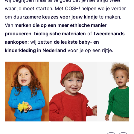
waar je moet star­ten. Met
COSH
! hel­pen we je ver­der
om
duur­za­me­re keu­zes voor jouw kind­je
te maken.
Van
mer­ken die op een meer ethi­sche manier
pro­du­ce­ren
,
bio­lo­gi­sche mate­ri­a­len
of
twee­de­hands
aan­ko­pen
: wij zet­ten
de leuk­ste baby- en
kin­der­kle­ding in Neder­land
voor je op een rijtje.