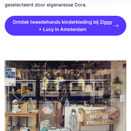
gese­lec­teerd door eige­na­res­se Dora.
Ontdek tweedehands kinderkleding bij Ziggy
+ Lucy in Amsterdam