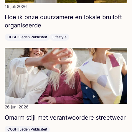
16 juli 2026
Hoe ik onze duur­za­me­re en loka­le brui­loft
organiseerde
COSH! Leden Publiciteit
Lifestyle
26 juni 2026
Omarm stijl met ver­ant­woor­de­re streetwear
COSH! Leden Publiciteit