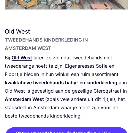
Old West
TWEE­DE­HANDS KIN­DER­KLE­DING IN
AMSTER­DAM WEST
Bij
Old West
laten ze zien dat twee­de­hands niet
twee­de­rangs hoeft te zijn! Eige­na­res­ses Sofie en
Floor­tje bie­den in hun win­kel een ruim assor­ti­ment
kwa­li­ta­tie­ve twee­de­hands baby- en kin­der­kle­ding
aan.
Old West is geves­tigd aan de gezel­li­ge Cler­c­q­straat in
Amster­dam West
(zoals vele ande­re uit dit rij­tje!), het
stads­deel in Amster­dam waar je moet zijn voor de
bes­te twee­de­hands kinderkleding.