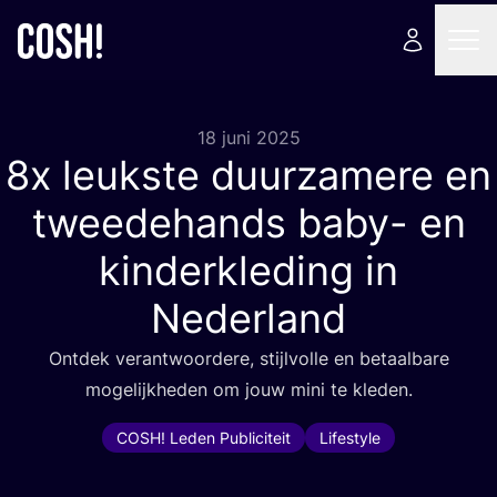
18 juni 2025
8
x leukste duurzamere en
tweedehands baby- en
kinderkleding in
Nederland
Ont­dek ver­ant­woor­de­re, stijl­vol­le en betaal­ba­re
moge­lijk­he­den om jouw mini te kleden.
COSH! Leden Publiciteit
Lifestyle