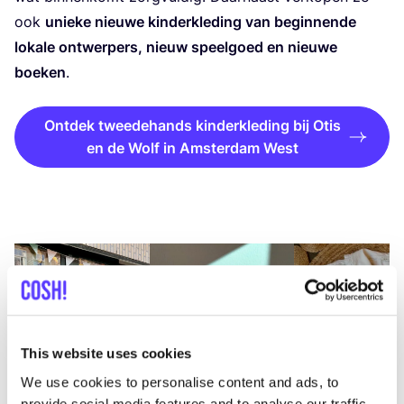
ook
unie­ke nieu­we kin­der­kle­ding van begin­nen­de
loka­le ont­wer­pers, nieuw speel­goed en nieu­we
boe­ken
.
Ontdek tweedehands kinderkleding bij Otis
en de Wolf in Amsterdam West
This website uses cookies
We use cookies to personalise content and ads, to
provide social media features and to analyse our traffic.