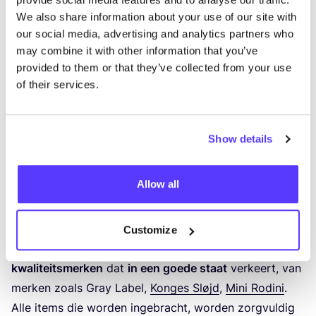
We also share information about your use of our site with
our social media, advertising and analytics partners who
may combine it with other information that you’ve
Previous
Next
provided to them or that they’ve collected from your use
of their services.
Ziggy + Lucy
TWEE­DE­HANDS KIN­DER­KLE­DING IN DE PIJP IN
Show details
AMSTERDAM
Ont­dek een ruim aan­bod van
prel­oved kle­ding voor
Allow all
baby’s en kin­de­ren van
0
–
12
jaar
bij de mooie
kin­der­win­kel
Zig­gy + Lucy
in de Pijp in
Amster­dam
,
waar kin­der­kle­ding
een twee­de leven
krijgt! Ze
Customize
ver­ko­pen voor­al kle­ding van
twee­de­hands
kwa­li­teits­mer­ken
dat
in een goe­de staat
ver­keert, van
mer­ken zoals Gray Label,
Kon­ges Sløjd
,
Mini Rodi­ni
.
Alle items die wor­den inge­bracht, wor­den zorg­vul­dig