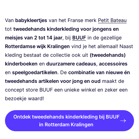
Van
baby­kleer­tjes
van het Fran­se merk
Petit Bateau
tot
twee­de­hands kin­der­kle­ding voor jon­gens en
meis­jes van
2
tot
14
jaar
, bij
BUUF
in de gezel­li­ge
Rot­ter­dam­se wijk Kra­lin­gen
vind je het alle­maal! Naast
kle­ding bestaat de col­lec­tie ook uit
(twee­de­hands)
kin­der­boe­ken
en
duur­za­mere cadeaus
,
acces­soi­res
en
speel­goed­ar­ti­ke­len
. De
com­bi­na­tie van nieu­we én
twee­de­hands arti­ke­len voor jong en oud
maakt de
con­cept sto­re
BUUF
een unie­ke win­kel en zeker een
bezoek­je waard!
Ontdek tweedehands kinderkleding bij BUUF
in Rotterdam Kralingen