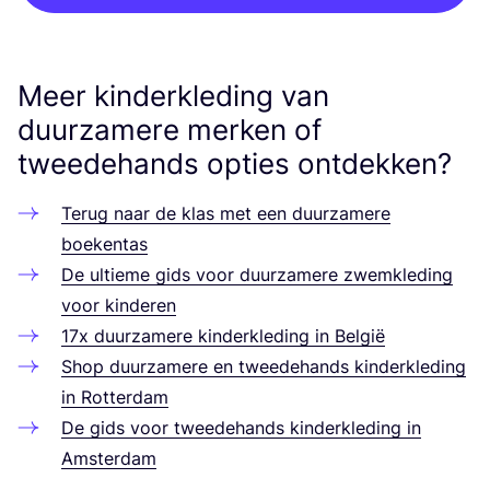
Meer kinderkleding van
duurzamere merken of
tweedehands opties ontdekken?
Terug naar de klas met een duur­za­me­re
boekentas
De ultie­me gids voor duur­za­me­re zwem­kle­ding
voor kinderen
17
x duur­za­me­re kin­der­kle­ding in België
Shop duur­za­me­re en twee­de­hands kin­der­kle­ding
in Rotterdam
De gids voor twee­de­hands kin­der­kle­ding in
Amsterdam