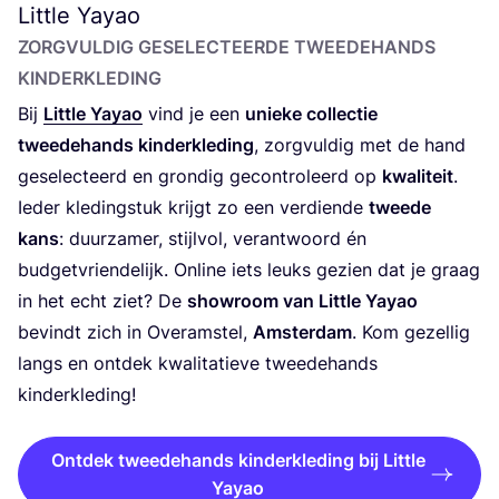
Little Yayao
ZORG­VUL­DIG GESE­LEC­TEER­DE TWEE­DE­HANDS
KINDERKLEDING
Bij
Litt­le Yayao
vind je een
unie­ke col­lec­tie
twee­de­hands kin­der­kle­ding
, zorg­vul­dig met de hand
gese­lec­teerd en gron­dig gecon­tro­leerd op
kwa­li­teit
.
Ieder kle­ding­stuk krijgt zo een ver­dien­de
twee­de
kans
: duur­za­mer, stijl­vol, ver­ant­woord én
bud­get­vrien­de­lijk. Onli­ne iets leuks gezien dat je graag
in het echt ziet? De
show­room van Litt­le Yayao
bevindt zich in Over­am­stel,
Amster­dam
. Kom gezel­lig
langs en ont­dek kwa­li­ta­tie­ve twee­de­hands
kinderkleding!
Ontdek tweedehands kinderkleding bij Little
Yayao