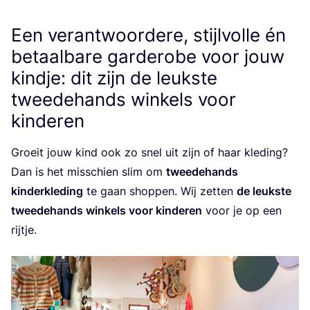
Een verantwoordere, stijlvolle én
betaalbare garderobe voor jouw
kindje: dit zijn de leukste
tweedehands winkels voor
kinderen
Groeit jouw kind ook zo snel uit zijn of haar kle­ding?
Dan is het mis­schien slim om
twee­de­hands
kin­der­kle­ding
te gaan shop­pen. Wij zet­ten
de leuk­ste
twee­de­hands win­kels voor kin­de­ren
voor je op een
rijtje.