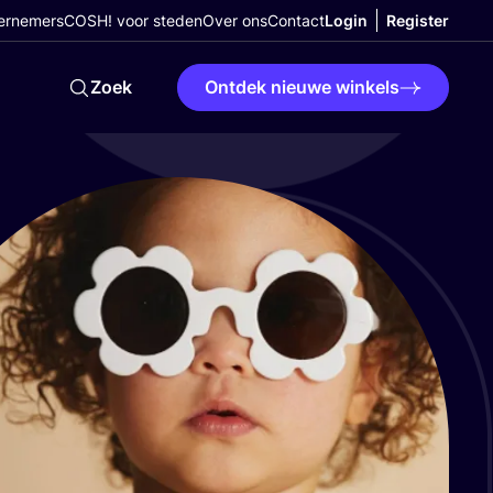
ernemers
COSH! voor steden
Over ons
Contact
Login
Register
Zoek
Ontdek nieuwe winkels