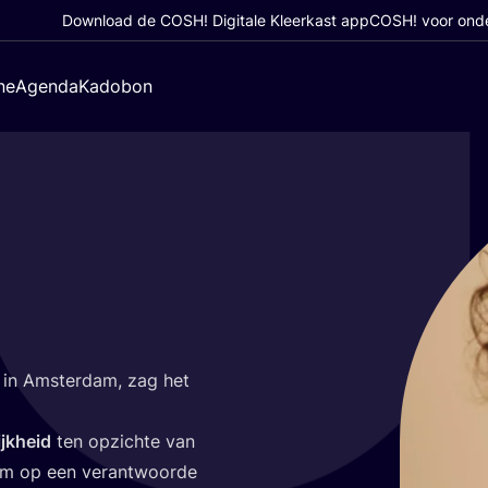
Download de COSH! Digitale Kleerkast app
COSH! voor ond
ne
Agenda
Kadobon
d in Amster­dam, zag het
jk­heid
ten opzich­te van
om op een ver­ant­woor­de