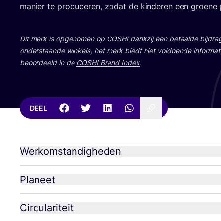
manier te pro­du­ce­ren, zodat de kin­de­ren een groe­ne 
Dit merk is opge­no­men op
COSH
! dank­zij een betaal­de bij­dr
onder­staan­de win­kels, het merk biedt niet vol­doen­de infor­ma­t
beoor­deeld in de
COSH
! Brand Index
.
DEEL
Werkomstandigheden
Planeet
Circulariteit