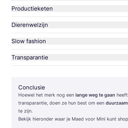
Productieketen
Dierenwelzijn
Slow fashion
Transparantie
Conclusie
Hoe­wel het merk nog een
lan­ge weg te gaan
heeft
trans­pa­ran­tie, doen ze hun best om een
duur­zaam 
te zijn.
Bekijk hier­on­der waar je Maed voor Mini kunt sho