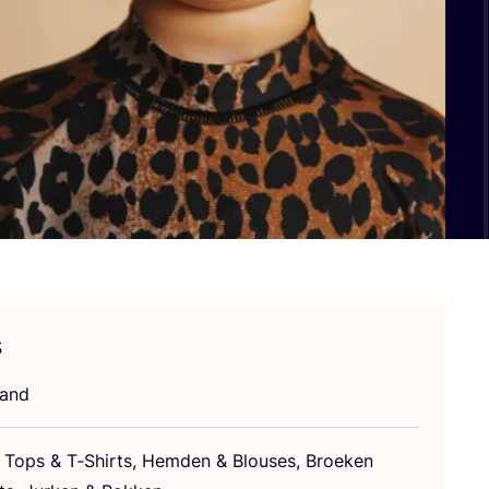
s
land
n, Tops
&
T‑Shirts, Hem­den
&
Blou­ses, Broe­ken