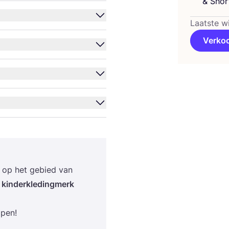
&
Short
Laatste w
Verko
 op het gebied van
kin­der­kle­ding­merk
ppen!