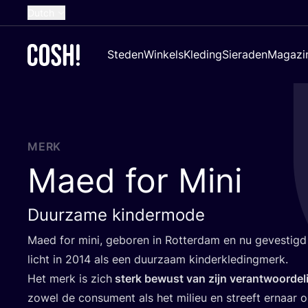
Dutch
English
Steden
Winkels
Kleding
Sieraden
Magazi
French
Spanish
German
Croatian
MERK
Maed for Mini
Duurzame kindermode
Maed for mini, gebo­ren in Rot­ter­dam en nu geves­tig
licht in
2014
als een duur­zaam kinderkledingmerk.
Het merk is zich
sterk bewust van zijn ver­ant­woor­de­li
zowel de con­su­ment als het mili­eu en streeft ernaar 