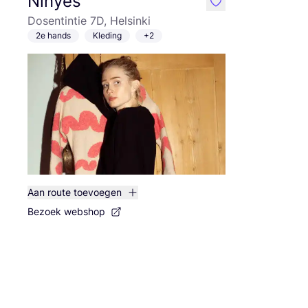
Ninyes
like
Dosentintie 7D, Helsinki
2e hands
Kleding
+2
Aan route toevoegen
Bezoek webshop