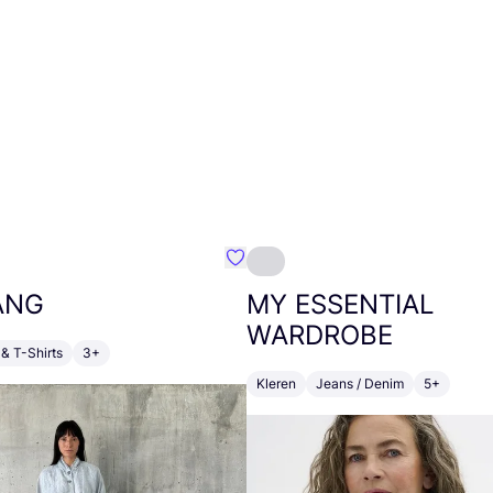
m}
Favoriete {naam}
ANG
MY
ESSENTIAL
WARDROBE
& T-Shirts
3+
Kleren
Jeans / Denim
5+