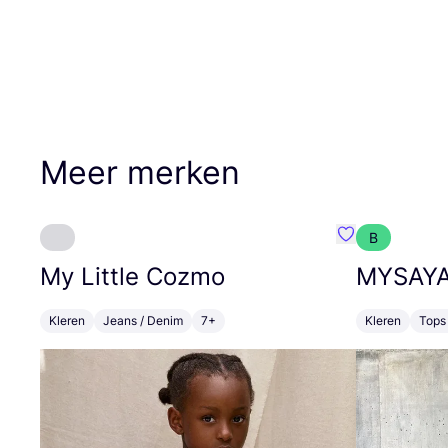
Meer merken
B
Favoriete {naa
My Little Cozmo
MYSAY
Kleren
Jeans / Denim
7+
Kleren
Tops 