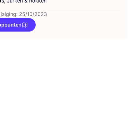
s, Jur­ken
&
Rokken
ijziging: 25/10/2023
oppunten