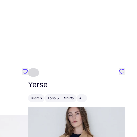
Favoriete {naam}
Favorie
Yerse
Kleren
Tops & T-Shirts
4+