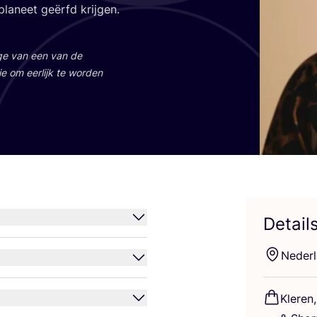
pla­neet geërfd krijgen.
a­ge van een van de
ie om eer­lijk te wor­den
Detail
Neder­
Kle­re