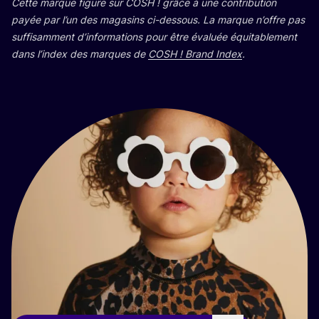
Cette marque figure sur
COSH
! grâce à une contri­bu­tion
payée par l’un des maga­sins ci-des­sous. La marque n’offre pas
suf­fi­sam­ment d’in­for­ma­tions pour être éva­luée équi­ta­ble­ment
dans l’in­dex des marques de
COSH
! Brand Index
.