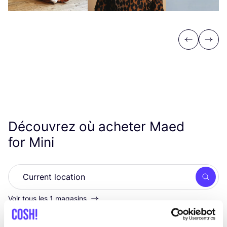
Previous
Next
Découvrez où acheter Maed
for Mini
Rech
Voir tous les 1 magasins