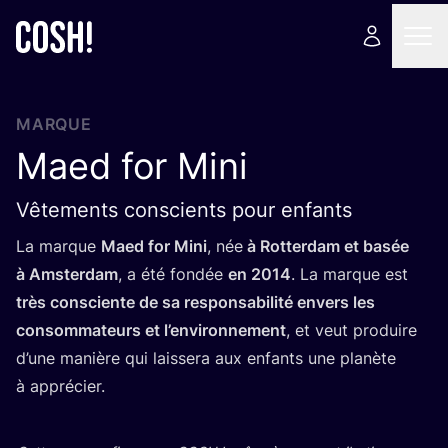
MARQUE
Maed for Mini
Vêtements conscients pour enfants
La marque
Maed for Mini
, née
à Rot­ter­dam et basée
à Amster­dam
, a été fon­dée
en
2014
. La marque est
très consciente de sa res­pon­sa­bi­li­té envers les
consom­ma­teurs et l’en­vi­ron­ne­ment
, et veut pro­duire
d’une manière qui lais­se­ra aux enfants une pla­nète
à apprécier.