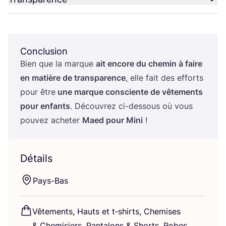
Conclusion
Bien que la marque
ait encore du che­min à faire
en matière de trans­pa­rence
, elle fait des efforts
pour être
une marque consciente de vête­ments
pour enfants
. Décou­vrez ci-des­sous où vous
pou­vez ache­ter
Maed pour Mini
!
Détails
Pays-Bas
Vête­ments, Hauts et t‑shirts, Che­mises
&
Che­mi­siers, Pan­ta­lons
&
Shorts, Robes