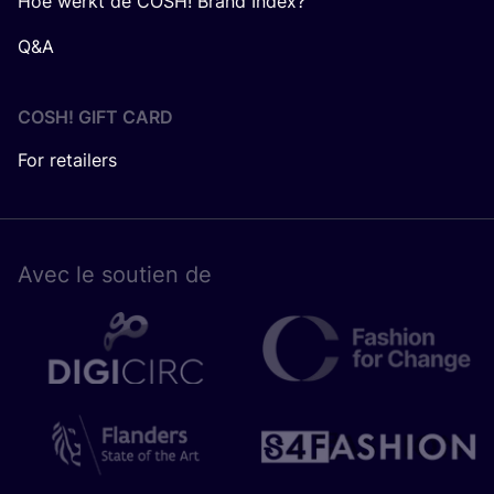
Hoe werkt de COSH! Brand Index?
Q&A
COSH! GIFT CARD
For retailers
Avec le sou­tien de