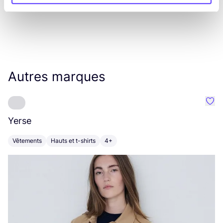
Autres marques
Préf
Yerse
L
Vêtements
Hauts et t-shirts
4+
V