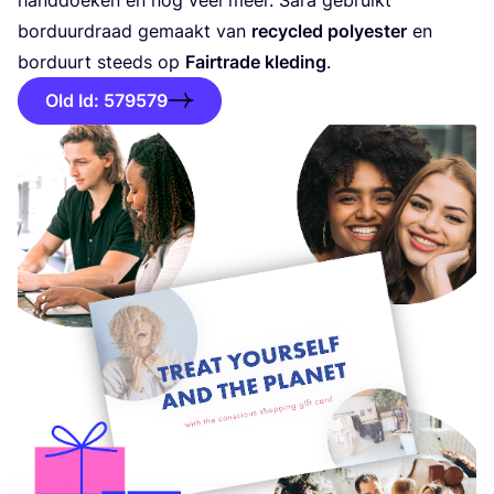
bor­duur­draad gemaakt van
recy­cled poly­es­ter
en
bor­duurt steeds op
Fair­t­ra­de kle­ding
.
Old Id: 579579