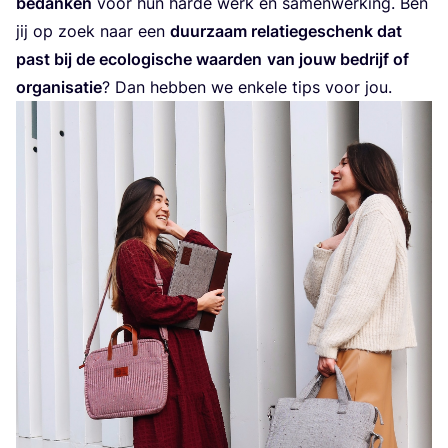
bedan­ken
voor hun har­de werk en samen­wer­king. Ben
jij op zoek naar een
duur­zaam rela­tie­ge­schenk dat
past bij de eco­lo­gi­sche waar­den
van jouw bedrijf of
orga­ni­sa­tie
? Dan heb­ben we enke­le tips voor jou.