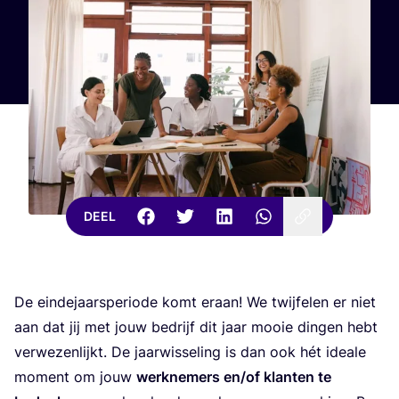
DEEL
De ein­de­jaars­pe­ri­o­de komt eraan! We twij­fe­len er niet
aan dat jij met jouw bedrijf dit jaar mooie din­gen hebt
ver­we­zen­lijkt. De jaar­wis­se­ling is dan ook hét ide­a­le
moment om jouw
werk­ne­mers en/​of klan­ten te