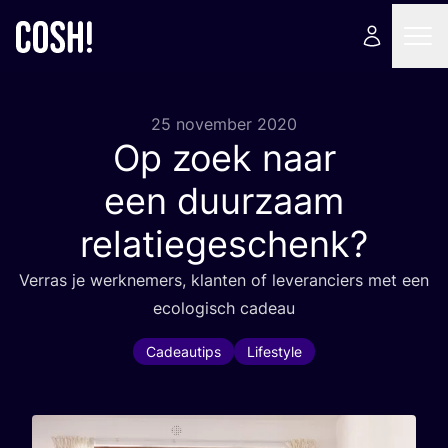
25 november 2020
Op zoek naar
een duurzaam
relatiegeschenk?
Ver­ras je werk­ne­mers, klan­ten of leve­ran­ciers met een
eco­lo­gisch cadeau
Cadeautips
Lifestyle