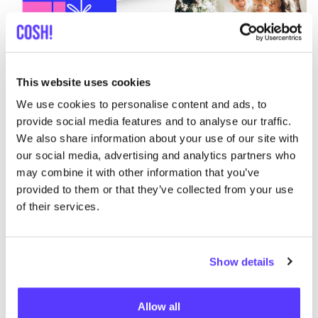
Kan je niet kiezen? Schenk een
COSH
!
This website uses cookies
Gift card
We use cookies to personalise content and ads, to
Kan jij niet beslis­sen of heb jij een divers team? Laat
provide social media features and to analyse our traffic.
jouw per­so­neel zelf een geschenk uit­kie­zen dank­wij
We also share information about your use of our site with
de
duur­za­me cadeau­bon
van
COSH
! Met de
COSH
!
our social media, advertising and analytics partners who
Gift Card
ont­dek je ethi­sche mode, natuur­lij­ke
may combine it with other information that you’ve
cos­me­ti­ca en schoe­nen gemaakt in Euro­pa. De
provided to them or that they’ve collected from your use
cadeau­bon is te beste­den bij ver­schil­len­de adres­sen in
of their services.
het
COSH
! net­werk. Zo kiest elke werk­ne­mer een
cadeau dat per­fect bij hen past.
Show details
Old Id: 623246
Allow all