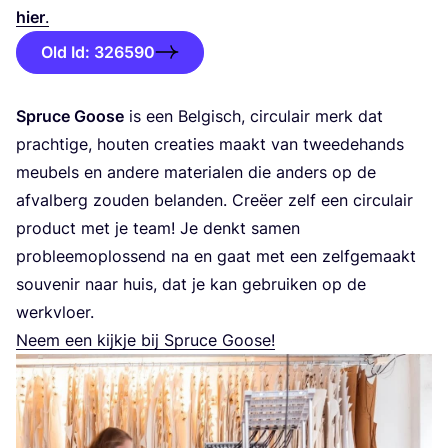
hier
.
Old Id: 326590
Spru­ce Goo­se
is een Bel­gisch, cir­cu­lair merk dat
prach­ti­ge, hou­ten cre­a­ties maakt van twee­de­hands
meu­bels en ande­re mate­ri­a­len die anders op de
afval­berg zou­den belan­den. Cre­ëer zelf een cir­cu­lair
pro­duct met je team! Je denkt samen
pro­bleem­op­los­send na en gaat met een zelf­ge­maakt
sou­ve­nir naar huis, dat je kan gebrui­ken op de
werkvloer.
Neem een kijk­je bij Spru­ce Goose!