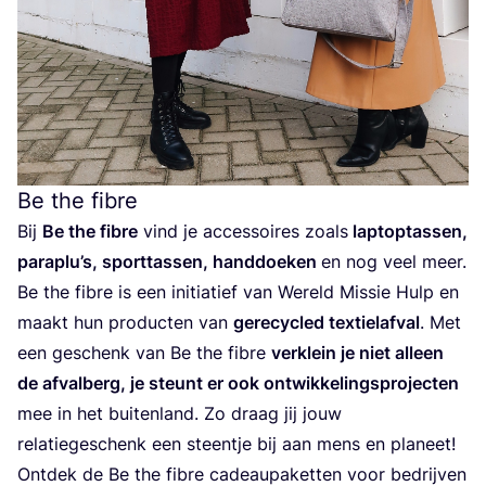
Be the fibre
Bij
Be the fib­re
vind je acces­soi­res zoals
lap­top­tas­sen,
paraplu’s, sport­tas­sen, hand­doe­ken
en nog veel meer.
Be the fib­re is een ini­ti­a­tief van Wereld Mis­sie Hulp en
maakt hun pro­duc­ten van
gere­cy­cled tex­tiel­af­val
. Met
een geschenk van Be the fib­re
ver­klein je niet alleen
de afval­berg, je steunt er ook ont­wik­ke­lings­pro­jec­ten
mee in het bui­ten­land. Zo draag jij jouw
rela­tie­ge­schenk een steen­tje bij aan mens en pla­neet!
Ont­dek de Be the fib­re cadeaupa­ket­ten voor bedrij­ven