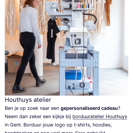
Houthuys atelier
Ben je op zoek naar een
geper­so­na­li­seerd cadeau
?
Neem dan zeker een kijk­je bij
bor­duur­ate­lier Hout­huys
in Gent. Bor­duur jouw logo op t‑shirts, hoodies,
hand­doe­ken en nog veel meer. Sara gebruikt