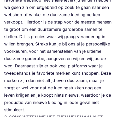
we geen zin om uit­ge­breid op zoek te gaan naar een
web­shop of win­kel die duur­za­me kle­ding­mer­ken
ver­koopt. Hier­door is de stap voor de mees­te men­sen
te groot om een duur­za­me­re gar­de­ro­be samen te
stel­len. Dit is pre­cies waar wij graag ver­an­de­ring in
wil­len bren­gen. Straks kun je bij ons al je per­soon­lij­ke
voor­keu­ren, voor het samen­stel­len van je ultie­me
duur­za­me gade­ro­be, aan­ge­ven en wij­zen wij jou de
weg. Daar­naast zijn er ook veel plat­forms waar je
twee­de­hands je favo­rie­te mer­ken kunt shop­pen. Deze
mer­ken zijn dan niet altijd even duur­zaam, maar je
zorgt er wel voor dat de kle­ding­stuk­ken nog een
leven krij­gen en je koopt niets nieuws, waar­door je de
pro­duc­tie van nieu­we kle­ding in ieder geval niet
stimuleert.
3
. SOMS WETEN WE HET EVEN HELE­MAAL NIET