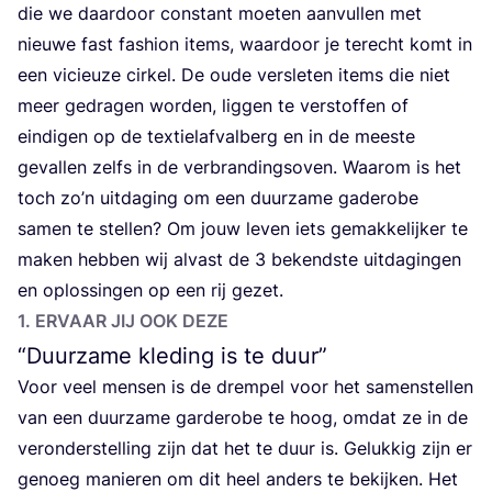
die we daar­door con­stant moe­ten aan­vul­len met
nieu­we fast fas­hi­on items, waar­door je terecht komt in
een vici­eu­ze cir­kel. De oude ver­sle­ten items die niet
meer gedra­gen wor­den, lig­gen te ver­stof­fen of
ein­di­gen op de tex­tiel­af­val­berg en in de mees­te
geval­len zelfs in de ver­bran­dings­oven. Waar­om is het
toch zo’n uit­da­ging om een duur­za­me gade­ro­be
samen te stel­len? Om jouw leven iets gemak­ke­lij­ker te
maken heb­ben wij alvast de
3
bekend­ste uit­da­gin­gen
en oplos­sin­gen op een rij gezet.
1
. ERVAAR JIJ OOK DEZE
“
Duurzame kleding is te duur”
Voor veel men­sen is de drem­pel voor het samen­stel­len
van een duur­za­me gar­de­ro­be te hoog, omdat ze in de
ver­on­der­stel­ling zijn dat het te duur is. Geluk­kig zijn er
genoeg manie­ren om dit heel anders te bekij­ken. Het