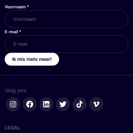
Voornaam
*
E-mail
*
Ik mis niets meer!
Volg ons
LEGAL