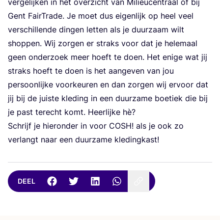
ver­ge­lij­ken in het over­zicht van Mili­eu­cen­traal of bij
Gent Fair­T­ra­de. Je moet dus eigen­lijk op heel veel
ver­schil­len­de din­gen let­ten als je duur­zaam wilt
shop­pen. Wij zor­gen er straks voor dat je hele­maal
geen onder­zoek meer hoeft te doen. Het eni­ge wat jij
straks hoeft te doen is het aan­ge­ven van jou
per­soon­lij­ke voor­keu­ren en dan zor­gen wij ervoor dat
jij bij de juis­te kle­ding in een duur­za­me boe­tiek die bij
je past terecht komt. Heer­lij­ke hè?
Schrijf je hier­on­der in voor
COSH
! als je ook zo
ver­langt naar een duur­za­me kledingkast!
DEEL