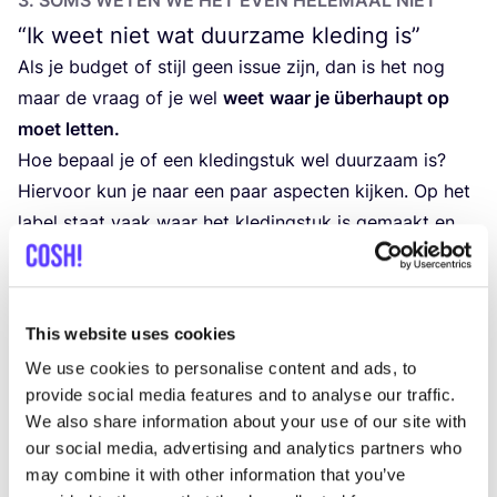
“
Ik weet niet wat duurzame kleding is”
Als je bud­get of stijl geen issue zijn, dan is het nog
maar de vraag of je wel
weet
waar je über­haupt op
moet let­ten.
Hoe bepaal je of een kle­ding­stuk wel duur­zaam is?
Hier­voor kun je naar een paar aspec­ten kij­ken. Op het
label staat vaak waar het kle­ding­stuk is gemaakt en
waar­van het kle­ding­stuk is gemaakt. Een kle­ding­stuk
wat gemaakt is in Euro­pa hoeft bij­voor­beeld min­der
ver te rei­zen dan een kle­ding­stuk wat gemaakt is in
This website uses cookies
India. Som­mi­ge mer­ken heb­ben ook het
keur­merk van
We use cookies to personalise content and ads, to
de Fair Wear Foun­da­ti­on
. Dit bete­kent dat het merk in
provide social media features and to analyse our traffic.
samen­wer­king met deze inter­na­ti­o­na­le orga­ni­sa­tie
We also share information about your use of our site with
werkt aan de ver­be­te­ring van de werk­om­stan­dig­he­den
our social media, advertising and analytics partners who
in hun kle­ding­fa­brie­ken. Als je nog ver­der wilt gaan,
may combine it with other information that you’ve