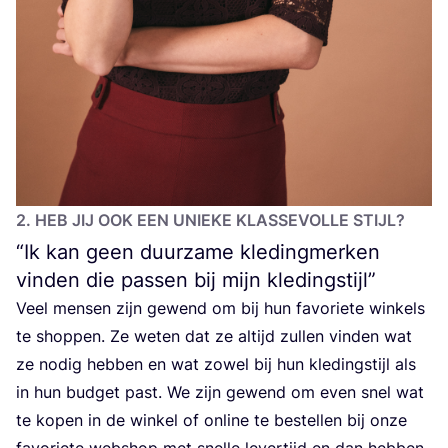
2
. HEB JIJ OOK EEN UNIE­KE KLAS­SE­VOL­LE STIJL?
“
Ik kan geen duurzame kledingmerken
vinden die passen bij mijn kledingstijl”
Veel men­sen zijn gewend om bij hun favo­rie­te win­kels
te shop­pen. Ze weten dat ze altijd zul­len vin­den wat
ze nodig heb­ben en wat zowel bij hun kle­ding­stijl als
in hun bud­get past. We zijn gewend om even snel wat
te kopen in de win­kel of onli­ne te bestel­len bij onze
favo­rie­te web­shop met snel­le lever­tijd en dan heb­ben