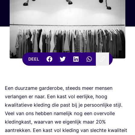
DEEL
Een duur­za­me gar­de­ro­be, steeds meer men­sen
ver­lan­gen er naar. Een kast vol eer­lij­ke, hoog
kwa­li­ta­tie­ve kle­ding die past bij je per­soon­lij­ke stijl.
Veel van ons heb­ben name­lijk nog een over­vol­le
kle­ding­kast, waar­van we eigen­lijk maar
20
%
aan­trek­ken. Een kast vol kle­ding van slech­te kwa­li­teit