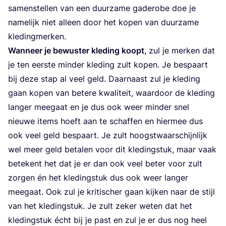
samen­stel­len van een duur­za­me gade­ro­be doe je
name­lijk niet alleen door het kopen van duur­za­me
kledingmerken.
Wan­neer je bewus­ter kle­ding koopt
, zul je mer­ken dat
je ten eer­ste min­der kle­ding zult kopen. Je bespaart
bij deze stap al veel geld. Daar­naast zul je kle­ding
gaan kopen van bete­re kwa­li­teit, waar­door de kle­ding
lan­ger mee­gaat en je dus ook weer min­der snel
nieu­we items hoeft aan te schaf­fen en hier­mee dus
ook veel geld bespaart. Je zult hoogst­waar­schijn­lijk
wel meer geld beta­len voor dit kle­ding­stuk, maar vaak
bete­kent het dat je er dan ook veel beter voor zult
zor­gen én het kle­ding­stuk dus ook weer lan­ger
mee­gaat. Ook zul je kri­ti­scher gaan kij­ken naar de stijl
van het kle­ding­stuk. Je zult zeker weten dat het
kle­ding­stuk écht bij je past en zul je er dus nog heel