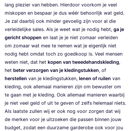
lang ple­zier van heb­ben. Hier­door voor­kom je veel
mis­ko­pen en bespaar je dus wéér behoor­lijk wat geld.
Je zal daar­bij ook min­der gevoe­lig zijn voor al die
ver­lei­de­lij­ke sales. Als je weet wat je nodig hebt,
ga je
gericht shop­pen
en laat je je niet zomaar ver­lei­den
om zomaar wat mee te nemen wat je eigen­lijk niet
nodig hebt omdat toch zo goed­koop is. Veel men­sen
weten niet, dat het
kopen van twee­de­hands­kle­ding
,
het
beter ver­zor­gen van je kle­ding­stuk­ken
, of
her­stel­len
van je kle­ding­stuk­ken,
lenen of rui­len
van
kle­ding, ook alle­maal manie­ren zijn om bewus­ter om
te gaan met je kle­ding. Ook alle­maal manie­ren waar­bij
je niet veel geld of uit te geven of zelfs hele­maal niets.
Als laat­ste zul­len wij er ook nog voor zor­gen dat wij
de mer­ken voor je uit­zoe­ken die pas­sen bin­nen jouw
bud­get, zodat een duur­za­me gar­de­ro­be ook voor jou