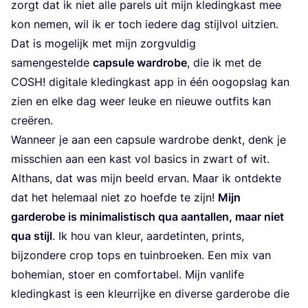
zorgt dat ik niet alle parels uit mijn kle­ding­kast mee
kon nemen, wil ik er toch iede­re dag stijl­vol uit­zien.
Dat is moge­lijk met mijn zorg­vul­dig
samen­ge­stel­de
cap­su­le ward­ro­be
, die ik met de
COSH
! digi­ta­le kle­ding­kast app in één oog­op­slag kan
zien en elke dag weer leu­ke en nieu­we out­fits kan
creëren.
Wan­neer je aan een cap­su­le ward­ro­be denkt, denk je
mis­schien aan een kast vol basics in zwart of wit.
Althans, dat was mijn beeld ervan. Maar ik ont­dek­te
dat het hele­maal niet zo hoef­de te zijn!
Mijn
gar­de­ro­be is mini­ma­lis­tisch qua aan­tal­len, maar niet
qua stijl
. Ik hou van kleur, aar­de­tin­ten, prints,
bij­zon­de­re crop tops en tuin­broe­ken. Een mix van
bohe­mi­an, stoer en com­for­ta­bel. Mijn van­li­fe
kle­ding­kast is een kleur­rij­ke en diver­se gar­de­ro­be die