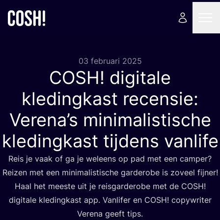
03 februari 2025
COSH
! digitale
kledingkast recensie:
Verena’s minimalistische
kledingkast tijdens vanlife
Reis je vaak of ga je wel­eens op pad met een cam­per?
Rei­zen met een mini­ma­lis­ti­sche gar­de­ro­be is zoveel fij­ner!
Haal het mees­te uit je reis­gar­de­ro­be met de
COSH
!
digi­ta­le kle­ding­kast app. Van­li­fer en
COSH
! copy­wri­ter
Ver­e­na geeft tips.