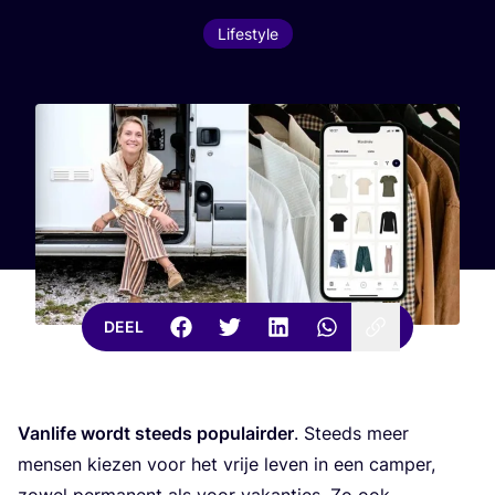
Lifestyle
DEEL
Van­li­fe wordt steeds popu­lair­der
. Steeds meer
men­sen kie­zen voor het vrije leven in een cam­per,
zowel per­ma­nent als voor vakan­ties. Zo ook