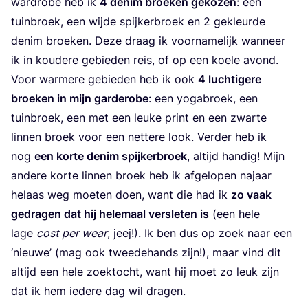
ward­ro­be heb ik
4
denim broe­ken geko­zen
: een
tuin­broek, een wij­de spij­ker­broek en
2
gekleur­de
denim broe­ken. Deze draag ik voor­na­me­lijk wan­neer
ik in kou­de­re gebie­den reis, of op een koe­le avond.
Voor war­me­re gebie­den heb ik ook
4
luch­ti­ge­re
broe­ken in mijn gar­de­ro­be
: een yoga­broek, een
tuin­broek, een met een leu­ke print en een zwar­te
lin­nen broek voor een net­te­re look. Ver­der heb ik
nog
een kor­te denim spij­ker­broek
, altijd han­dig! Mijn
ande­re kor­te lin­nen broek heb ik afge­lo­pen najaar
helaas weg moe­ten doen, want die had ik
zo vaak
gedra­gen dat hij hele­maal ver­sle­ten is
(een hele
lage
cost per wear
, jeej!). Ik ben dus op zoek naar een
‘
nieu­we’ (mag ook twee­de­hands zijn!), maar vind dit
altijd een hele zoek­tocht, want hij moet zo leuk zijn
dat ik hem iede­re dag wil dragen.