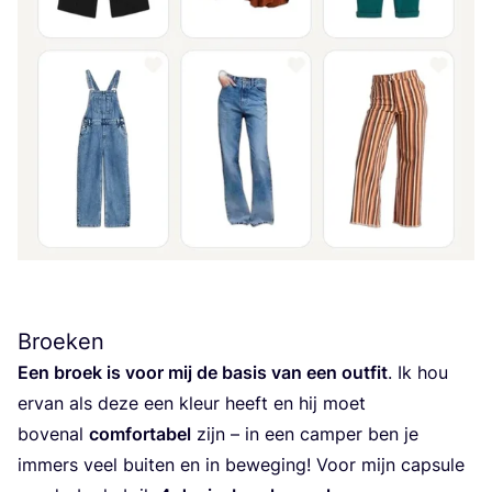
Broeken
Een broek is voor mij de basis van een out­fit
. Ik hou
ervan als deze een kleur heeft en hij moet
boven­al
com­for­ta­bel
zijn – in een cam­per ben je
immers veel bui­ten en in bewe­ging! Voor mijn cap­su­le