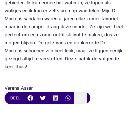
gebie­den. Ik kan ermee het water in, ze lopen als
wolk­jes en ik kan er zelfs uren op wan­de­len. Mijn Dr.
Mar­tens san­da­len waren al jaren elke zomer favo­riet,
maar in de cam­per draag ik ze min­der. Ze zijn wel heel
per­fect om een zomerou­tfit stijl­vol te maken, dus ze
mogen blij­ven. De gele Vans en don­ker­ro­de Dr.
Mar­tens schoe­nen zijn heel leuk, maar ze lig­gen eer­lijk
gezegd altijd te ver­stof­fen. Deze laat ik de vol­gen­de
keer thuis!
Verena Asser
DEEL