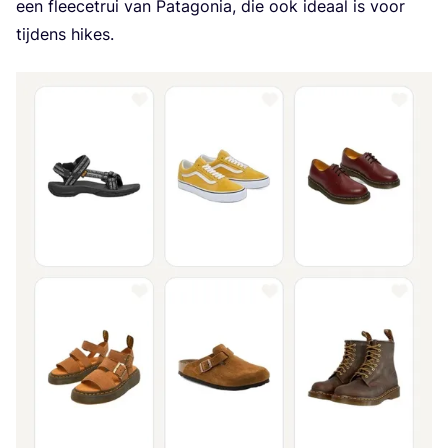
een fleece­t­rui van Pata­go­nia, die ook ide­aal is voor
tij­dens hikes.