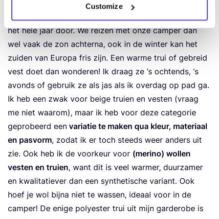
Breisels – truien en vesten
Customize
Een deel uit mijn gar­de­ro­be die ik het mees­te draag –
het hele jaar door. We rei­zen met onze cam­per dan
wel vaak de zon ach­ter­na, ook in de win­ter kan het
zui­den van Euro­pa fris zijn. Een war­me trui of gebreid
vest doet dan won­de­ren! Ik draag ze
‘
s och­tends,
‘
s
avonds of gebruik ze als jas als ik over­dag op pad ga.
Ik heb een zwak voor bei­ge trui­en en ves­ten (vraag
me niet waar­om), maar ik heb voor deze cate­go­rie
gepro­beerd een
vari­a­tie te maken qua kleur, mate­ri­aal
en pas­vorm
, zodat ik er toch steeds weer anders uit
zie. Ook heb ik de voor­keur voor
(meri­no) wol­len
ves­ten en trui­en
, want dit is veel war­mer, duur­za­mer
en kwa­li­ta­tie­ver dan een syn­the­ti­sche vari­ant. Ook
hoef je wol bij­na niet te was­sen, ide­aal voor in de
cam­per! De eni­ge poly­es­ter trui uit mijn gar­de­ro­be is