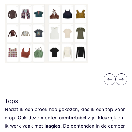
Previous
Next
Tops
Nadat ik een broek heb geko­zen, kies ik een top voor
erop. Ook deze moe­ten
com­for­ta­bel
zijn,
kleur­rijk
en
ik werk vaak met
laag­jes
. De och­ten­den in de cam­per