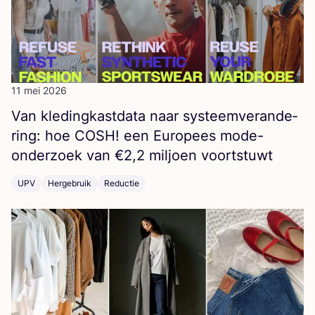
11 mei 2026
Van kle­ding­kast­da­ta naar sys­teem­ver­an­de­
ring: hoe
COSH
! een Euro­pees mode-
onder­zoek van €
2
,
2
mil­joen voortstuwt
UPV
Hergebruik
Reductie