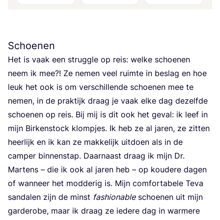
Schoenen
Het is vaak een strug­gle op reis: wel­ke schoe­nen
neem ik mee?! Ze nemen veel ruim­te in beslag en hoe
leuk het ook is om ver­schil­len­de schoe­nen mee te
nemen, in de prak­tijk draag je vaak elke dag dezelf­de
schoe­nen op reis. Bij mij is dit ook het geval: ik leef in
mijn Bir­kenstock klomp­jes. Ik heb ze al jaren, ze zit­ten
heer­lijk en ik kan ze mak­ke­lijk uit­doen als in de
cam­per bin­nen­stap. Daar­naast draag ik mijn Dr.
Mar­tens – die ik ook al jaren heb – op kou­de­re dagen
of wan­neer het mod­de­rig is. Mijn com­for­ta­be­le Teva
san­da­len zijn de minst
fas­hi­o­na­ble
schoe­nen uit mijn
gar­de­ro­be, maar ik draag ze iede­re dag in war­me­re