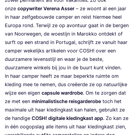
onze
copy­wri­ter Ver­e­na Asser
– ze woont al een jaar
in haar zelf­ge­bouw­de cam­per en reist hier­mee heel
Euro­pa rond. Ter­wijl ze op avon­tuur gaat in de ber­gen
van Noor­we­gen, de woes­tijn in Marok­ko ont­dekt of
surft op een strand in Por­tu­gal, schrijft ze van­uit haar
cam­per weke­lijks arti­ke­len voor
COSH
! over een
duur­za­me­re levens­stijl en waar je de bes­te,
duur­za­me­re win­kels bij jou in de buurt kunt vinden.
In haar cam­per heeft ze maar beperk­te ruim­te om
kle­ding mee te nemen, dus cre­ëer­de ze op natuur­lij­ke
wij­ze een eigen
cap­su­le ward­ro­be
. Om te zor­gen dat
ze met een
mini­ma­lis­ti­sche reis­gar­de­ro­be
toch het
maxi­ma­le uit haar kle­ding­kast kan halen, gebruikt ze
de han­di­ge
COSH
! digi­ta­le kle­ding­kast app
. Zo kan ze
in één oog­op­slag alle items uit haar kle­ding­kast zien,
ver­schil­len­de out­fits samen­stel­len en iede­re dag