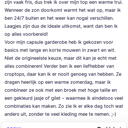
zijn vaak fris, dus trek ik over mijn top een war­me trui.
Wan­neer de zon door­komt warmt het wat op, maar ik
ben
24
/
7
bui­ten en het weer kan nog­al ver­schil­len.
Laag­jes zijn dus de ide­a­le uit­komst, want dan ben ik
op alles voorbereid!
Voor mijn cap­su­le gar­de­ro­be heb ik geko­zen voor
basics met lan­ge en kor­te mou­wen in zwart en wit.
Niet de ori­gi­neel­ste keu­ze, maar dit kan je echt met
alles com­bi­ne­ren! Ver­der ben ik een lief­heb­ber van
crop­tops, daar kan ik er nooit genoeg van heb­ben. Ze
dra­gen heer­lijk op een war­me zomer­dag, maar ik
com­bi­neer ze ook met een broek met hoge tail­le en
een gekleurd jas­je of gilet – waar­mee ik ein­de­loos veel
com­bi­na­ties kan maken. Zo zie ik er elke dag toch wat
anders uit, zon­der te veel kle­ding mee te nemen. ;-)