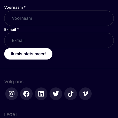
Voornaam
*
E-mail
*
Ik mis niets meer!
Volg ons
LEGAL