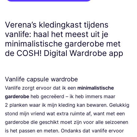
Verena’s kledingkast tijdens
vanlife: haal het meest uit je
minimalistische garderobe met
de
COSH
! Digital Wardrobe app
Vanlife capsule wardrobe
Van­li­fe zorgt ervoor dat ik een
mini­ma­lis­ti­sche
gar­de­ro­be
heb gecre­ëerd – ik heb immers maar
2
plan­ken waar ik mijn kle­ding kan bewa­ren. Geluk­kig
stond mijn vriend wat extra ruim­te af, want met een
gar­de­ro­be die geschikt moet zijn voor alle sei­zoe­nen
is het pas­sen en meten. Ondanks dat van­li­fe ervoor