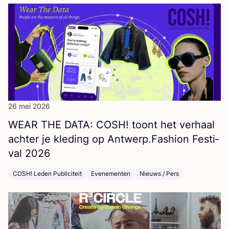
26 mei 2026
WEAR
THE
DATA
:
COSH
! toont het ver­haal
ach­ter je kle­ding op Antwerp.Fashion Fes­ti­
val
2026
COSH! Leden Publiciteit
Evenementen
Nieuws / Pers