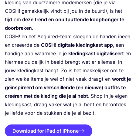
kle­ding van duur­za­me­re mode­mer­ken (die je via
COSH
! gemak­ke­lijk vindt bij jou in de buurt!), is het
tijd om
deze trend en onuit­put­ten­de koop­hon­ger te
door­bre­ken
.
COSH
! en het Acqui­red-team sloe­gen de han­den ineen
en cre­ëer­de de
COSH
! digi­ta­le kle­ding­kast app
, een
han­di­ge app waar­mee je je
kle­ding­kast digi­ta­li­seert
en
hier­mee dui­de­lijk in beeld brengt wat er alle­maal in
jouw kle­ding­kast hangt. Zo is het mak­ke­lij­ker om te
zien wel­ke items je wel of niet vaak draagt en
wordt je
geïn­spi­reerd om ver­schil­len­de (en nieu­we) out­fits te
cre­ë­ren met de kle­ding die je al hebt
. Shop in je eigen
kle­ding­kast, draag vaker wat je al hebt en her­ont­dek
je lief­de voor de stuk­ken die je al bezit.
Download for iPad of iPhone