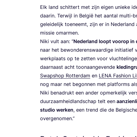
Elk land schit­tert met zijn eigen unie­ke id
daar­in. Ter­wijl in Bel­gië het aan­tal mul­
gelei­de­lijk toe­neemt, zijn er in Neder­land
mis­sie omarmen.
Niki vult aan:
“
Neder­land loopt voor­op in 
naar het bewon­de­rens­waar­di­ge ini­ti­a­tie
werk­plaats op te zet­ten voor vluch­te­lin­g
daar­naast acht toon­aan­ge­ven­de
kle­ding­r
Swap­shop Rot­ter­dam
en
LENA
Fas­hi­on Li
nog maar net begon­nen met plat­forms als
Niki bena­drukt een ander opmer­ke­lijk ver­
duur­zaam­heid­land­schap telt een
aan­zien­l
stu­dio wer­ken
, een trend die de Bel­gi­sche
overgenomen.”