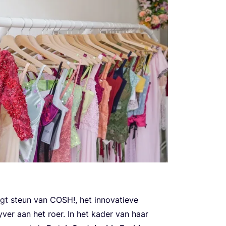
jgt steun van
COSH
!, het inno­va­tie­ve
­ver aan het roer. In het kader van haar