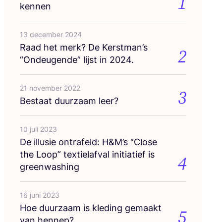
1
kennen
13 december 2024
Raad het merk? De Kerstman’s
2
“
Ondeu­gen­de” lijst in
2024
.
21 november 2022
3
Bestaat duur­zaam leer?
10 juli 2023
De illu­sie ont­ra­feld: H
&
M’s
“
Clo­se
the Loop” tex­tiel­af­val ini­ti­a­tief is
4
greenwashing
16 juni 2023
Hoe duur­zaam is kle­ding gemaakt
5
van hennep?