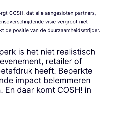
zorgt
COSH
! dat alle aan­ge­slo­ten part­ners,
ens­over­schrij­den­de visie ver­groot niet
rkt de posi­tie van de duurzaamheidsstrijder.
dperk is het niet realistisch
evenement, retailer of
oetafdruk heeft. Beperkte
ende impact belemmeren
en. En daar komt COSH! in