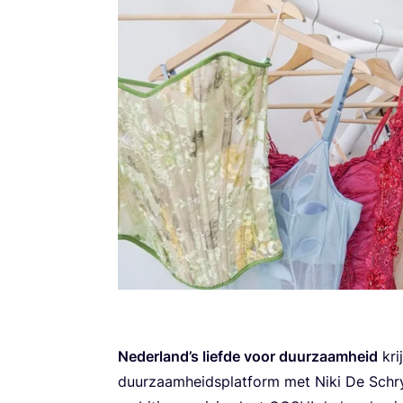
Neder­land’s lief­de voor duur­zaam­heid
kri
duur­zaam­heids­plat­form met Niki De Schry