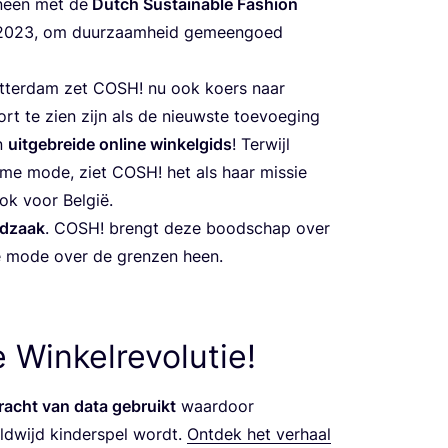
ineen met de
Dut­ch Sustai­na­ble Fas­hi­on
2023
, om duur­zaam­heid gemeen­goed
ot­ter­dam zet
COSH
! nu ook koers naar
ort te zien zijn als de nieuw­ste toe­voe­ging
en
uit­ge­brei­de onli­ne win­kel­gids
! Ter­wijl
za­me mode, ziet
COSH
! het als haar mis­sie
 ook voor België.
d­zaak
.
COSH
! brengt deze bood­schap over
e mode over de gren­zen heen.
 Winkelrevolutie!
 kracht van data gebruikt
waar­door
d­wijd kin­der­spel wordt.
Ont­dek het ver­haal