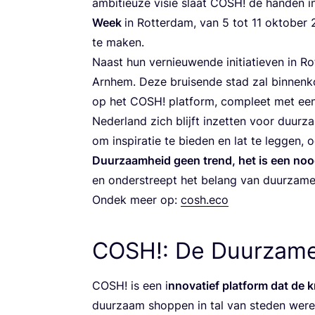
ambi­ti­eu­ze visie slaat
COSH
! de han­den 
Week
in Rot­ter­dam, van
5
tot
11
okto­ber
te maken.
Naast hun ver­nieu­wen­de ini­ti­a­tie­ven in R
Arn­hem. Deze brui­sen­de stad zal bin­nen­k
op het
COSH
! plat­form, com­pleet met e
Neder­land zich blijft inzet­ten voor duur­
om inspi­ra­tie te bie­den en lat te leg­gen,
Duur­zaam­heid geen trend, het is een noo
en onder­streept het belang van duur­za­m
Ondek meer op:
cosh.eco
COSH
!: De Duurzame
COSH
! is een i
nno­va­tief plat­form dat de
duur­zaam shop­pen in tal van ste­den werel