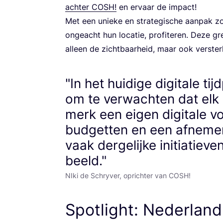
ach­ter
COSH
!
en ervaar de impact!
Met een unie­ke en stra­te­gi­sche aan­pak 
onge­acht hun loca­tie, pro­fi­te­ren. Deze gr
alleen de zicht­baar­heid, maar ook ver­ste
"In het huidige digitale tij
om te verwachten dat elk 
merk een eigen digitale v
budgetten en een afnem
vaak dergelijke initiatiev
beeld."
NIki de Schryver, oprichter van COSH!
Spotlight: Nederland