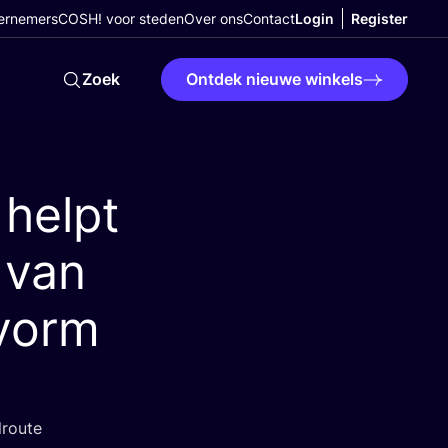
ernemers
COSH! voor steden
Over ons
Contact
Login
Register
Zoek
Ontdek nieuwe winkels
 helpt
 van
vorm
lroute