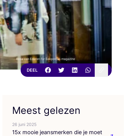
DEEL
Meest gelezen
26 juni 2025
15
x mooie jeans­mer­ken die je moet