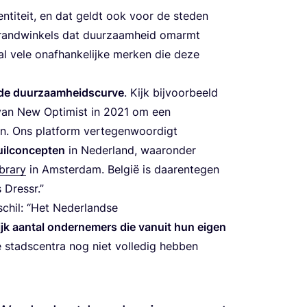
en­ti­teit, en dat geldt ook voor de ste­den
ti-brand­win­kels dat duur­zaam­heid omarmt
 al vele onaf­han­ke­lij­ke mer­ken die deze
de duur­zaam­heids­cur­ve
. Kijk bij­voor­beeld
f van New Opti­mist in
2021
om een
en. Ons plat­form ver­te­gen­woor­digt
uil­con­cep­ten
in Neder­land, waar­on­der
bra­ry
in Amster­dam. Bel­gië is daar­en­te­gen
 Dressr.”
schil:
“
Het Neder­land­se
ijk aan­tal onder­ne­mers die van­uit hun eigen
 stads­cen­tra nog niet vol­le­dig heb­ben