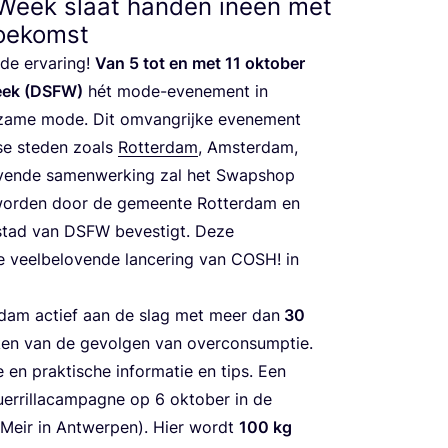
 Week slaat handen ineen met
toekomst
­de erva­ring!
Van
5
tot en met
11
okto­ber
eek (
DSFW
)
hét mode-eve­ne­ment in
­za­me mode. Dit omvang­rij­ke eve­ne­ment
d­se ste­den zoals
Rot­ter­dam
, Amster­dam,
o­ven­de samen­wer­king zal het Swap­shop
 wor­den door de gemeen­te Rot­ter­dam en
n­stad van
DSFW
beves­tigt. Deze
veel­be­lo­ven­de lan­ce­ring van
COSH
! in
er­dam actief aan de slag met meer dan
30
n van de gevol­gen van over­con­sump­tie.
 en prak­ti­sche infor­ma­tie en tips. Een
uer­ril­lacam­pag­ne op
6
okto­ber in de
 Meir in Ant­wer­pen). Hier wordt
100
kg