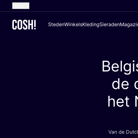
Dutch
English
Steden
Winkels
Kleding
Sieraden
Magazi
French
Spanish
German
Belg
Croatian
de 
het
Van de Dut­ch