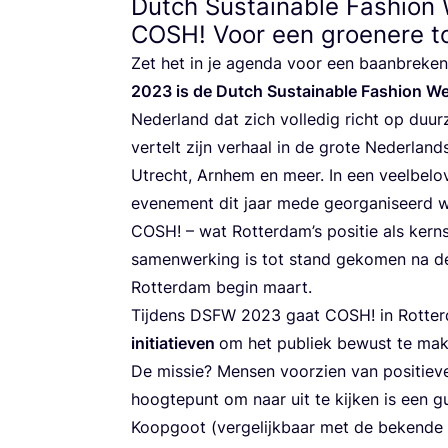
Dutch Sustainable Fashion
COSH
! Voor een groenere 
Zet het in je agen­da voor een baan­bre­ken
2023
is de Dut­ch Sustai­na­ble Fas­hi­on W
Neder­land dat zich vol­le­dig richt op duur
ver­telt zijn ver­haal in de gro­te Neder­lan
Utrecht, Arn­hem en meer. In een veel­be­l
eve­ne­ment dit jaar mede geor­ga­ni­seerd
COSH
! – wat Rot­ter­dam’s posi­tie als ker
samen­wer­king is tot stand geko­men na de 
Rot­ter­dam begin maart.
Tij­dens
DSFW
2023
gaat
COSH
! in Rot­t
ini­ti­a­tie­ven
om het publiek bewust te make
De mis­sie? Men­sen voor­zien van posi­tie­ve
hoog­te­punt om naar uit te kij­ken is een g
Koop­goot (ver­ge­lijk­baar met de beken­de