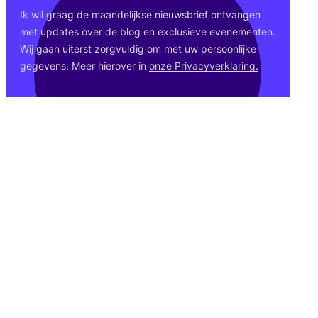
Ik wil graag de maan­de­lijk­se nieuws­brief ont­van­gen
met upda­tes over de blog en exclu­sie­ve eve­ne­men­ten.
Wij gaan uiterst zorg­vul­dig om met uw per­soon­lij­ke
gege­vens. Meer hier­over in
onze Pri­va­cy­ver­kla­ring.