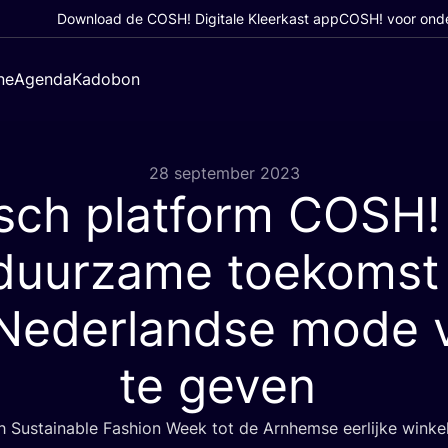
Download de COSH! Digitale Kleerkast app
COSH! voor ond
ne
Agenda
Kadobon
28 september 2023
isch platform
COSH
!
duurzame toekomst
 Nederlandse mode 
te geven
 Sustai­na­ble Fas­hi­on Week tot de Arn­hem­se eer­lij­ke winke