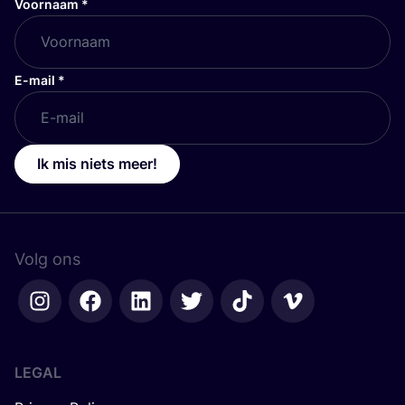
Voornaam
*
E-mail
*
Ik mis niets meer!
Volg ons
LEGAL