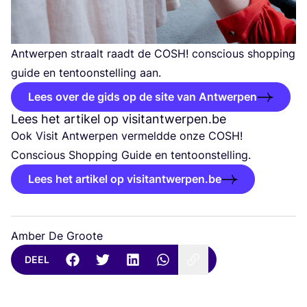
Ant­wer­pen straalt raadt de
COSH
! con­scious shop­ping
gui­de en ten­toon­stel­ling aan.
Lees over de gids op de site van Antwerpen
Lees het artikel op visi​tant​wer​pen​.be
Ook Visit Ant­wer­pen ver­meld­de onze
COSH
!
Con­scious Shop­ping Gui­de en tentoonstelling.
Lees het artikel op visitantwerpen.be
Amber De Groote
DEEL