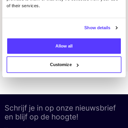
of their services.
26 juni 2026
Omarm stijl met ver­ant­woor­de­re streetwear
Show details
COSH! Leden Publiciteit
Allow all
Ontdek alle artikelen
Customize
Schrijf je in op onze nieuwsbrief
en blijf op de hoogte!