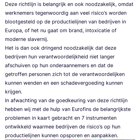
Deze richt­lijn is belang­rijk en ook nood­za­ke­lijk, omdat
werk­ne­mers tegen­woor­dig aan veel risi­co’s wor­den
bloot­ge­steld op de pro­duc­tie­lij­nen van bedrij­ven in
Euro­pa, of het nu gaat om brand, intoxi­ca­tie of
moder­ne slavernij.
Het is dan ook drin­gend nood­za­ke­lijk dat deze
bedrij­ven hun ver­ant­woor­de­lijk­heid niet lan­ger
afschui­ven op hun onder­aan­ne­mers en dat de
getrof­fen per­so­nen zich tot de ver­ant­woor­de­lij­ken
kun­nen wen­den en een scha­de­ver­goe­ding kun­nen
krijgen.
In afwach­ting van de goed­keu­ring van deze richt­lijn
heb­ben wij met de hulp van Euro­fins de belang­rijk­ste
pro­ble­men in kaart gebracht en
7
instru­men­ten
ont­wik­keld waar­mee bedrij­ven de risi­co’s op hun
pro­duc­tie­lij­nen kun­nen opspo­ren en aanpakken.