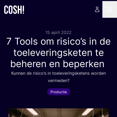
15 april 2022
7
Tools om risico’s in de
toeleveringsketen te
beheren en beperken
Kun­nen de risi­co’s in toe­le­ve­rings­ke­tens wor­den
vermeden?
Productie