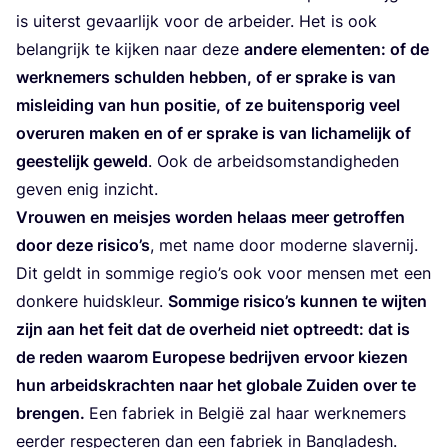
is uiterst gevaar­lijk voor de arbei­der. Het is ook
belang­rijk te kij­ken naar deze
ande­re ele­men­ten:
of de
werk­ne­mers schul­den heb­ben, of er spra­ke is van
mis­lei­ding van hun posi­tie, of ze bui­ten­spo­rig veel
over­uren maken en of er spra­ke is van licha­me­lijk of
gees­te­lijk geweld
. Ook de arbeids­om­stan­dig­he­den
geven enig inzicht.
Vrou­wen en meis­jes wor­den helaas meer getrof­fen
door deze risi­co’s
, met name door moder­ne sla­ver­nij.
Dit geldt in som­mi­ge regi­o’s ook voor men­sen met een
don­ke­re huids­kleur.
Som­mi­ge risi­co’s kun­nen te wij­ten
zijn aan het feit dat de over­heid niet optreedt: dat is
de reden waar­om Euro­pe­se bedrij­ven ervoor kie­zen
hun arbeids­krach­ten naar het glo­ba­le Zui­den over te
bren­gen.
Een fabriek in Bel­gië zal haar werk­ne­mers
eer­der res­pec­te­ren dan een fabriek in Bang­la­desh.