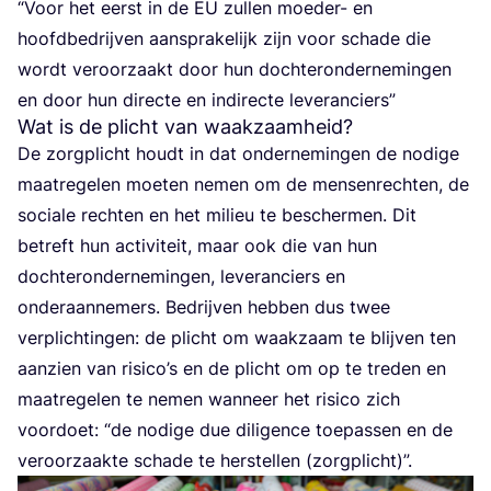
“
Voor het eerst in de
EU
zul­len moe­der- en
hoofd­be­drij­ven aan­spra­ke­lijk zijn voor scha­de die
wordt ver­oor­zaakt door hun doch­ter­on­der­ne­min­gen
en door hun direc­te en indi­rec­te leveranciers”
Wat is de plicht van waakzaamheid?
De zorg­plicht houdt in dat onder­ne­min­gen de nodi­ge
maat­re­ge­len moe­ten nemen om de men­sen­rech­ten, de
soci­a­le rech­ten en het mili­eu te bescher­men. Dit
betreft hun acti­vi­teit, maar ook die van hun
doch­ter­on­der­ne­min­gen, leve­ran­ciers en
onder­aan­ne­mers. Bedrij­ven heb­ben dus twee
ver­plich­tin­gen: de plicht om waak­zaam te blij­ven ten
aan­zien van risi­co’s en de plicht om op te tre­den en
maat­re­ge­len te nemen wan­neer het risi­co zich
voor­doet:
“
de nodi­ge due dili­gen­ce toe­pas­sen en de
ver­oor­zaak­te scha­de te her­stel­len (zorg­plicht)”.