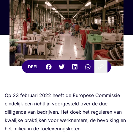
DEEL
Op
23
febru­a­ri
2022
heeft de Euro­pe­se Com­mis­sie
ein­de­lijk een richt­lijn voor­ge­steld over de due
dil­li­gen­ce van bedrij­ven. Het doel: het regu­le­ren van
kwa­lij­ke prak­tij­ken voor werk­ne­mers, de bevol­king en
het mili­eu in de toeleveringsketen.