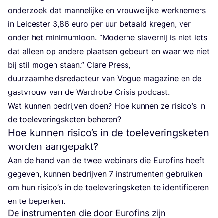
onder­zoek dat man­ne­lij­ke en vrou­we­lij­ke werk­ne­mers
in Lei­ces­ter
3
,
86
euro per uur betaald kre­gen, ver
onder het mini­mum­loon.
“
Moder­ne sla­ver­nij is niet iets
dat alleen op ande­re plaat­sen gebeurt en waar we niet
bij stil mogen staan.” Cla­re Press,
duur­zaam­heids­re­dac­teur van Vogue maga­zi­ne en de
gast­vrouw van de Ward­ro­be Cri­sis podcast.
Wat kun­nen bedrij­ven doen? Hoe kun­nen ze risi­co’s in
de toe­le­ve­rings­ke­ten behe­ren?
Hoe kunnen risico’s in de toeleveringsketen
worden aangepakt?
Aan de hand van de twee webinars die Euro­fins heeft
gege­ven, kun­nen bedrij­ven
7
instru­men­ten gebrui­ken
om hun risi­co’s in de toe­le­ve­rings­ke­ten te iden­ti­fi­ce­ren
en te beperken.
De instrumenten die door Eurofins zijn