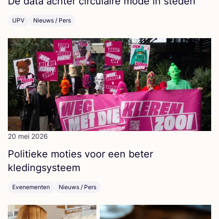
De data ach­ter cir­cu­lai­re mode in steden
UPV
Nieuws / Pers
20 mei 2026
Poli­tie­ke moties voor een beter
kledingsysteem
Evenementen
Nieuws / Pers