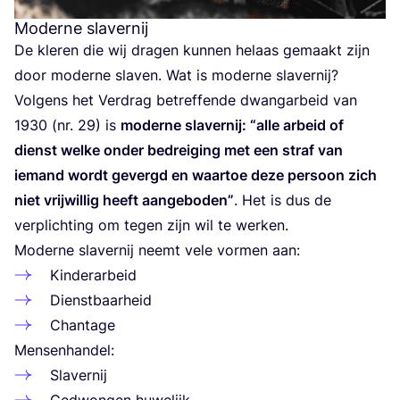
Moderne slavernij
De kle­ren die wij dra­gen kun­nen helaas gemaakt zijn
door moder­ne sla­ven. Wat is moder­ne sla­ver­nij?
Vol­gens het Ver­drag betref­fen­de dwang­ar­beid van
1930
(nr.
29
) is
moder­ne sla­ver­nij:
“
alle arbeid of
dienst wel­ke onder bedrei­ging met een straf van
iemand wordt gevergd en waar­toe deze per­soon zich
niet vrij­wil­lig heeft aan­ge­bo­den”
. Het is dus de
ver­plich­ting om tegen zijn wil te werken.
Moder­ne sla­ver­nij neemt vele vor­men aan:
Kin­der­ar­beid
Dienst­baar­heid
Chan­ta­ge
Men­sen­han­del:
Sla­ver­nij