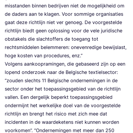
mis­stan­den bin­nen bedrij­ven niet de moge­lijk­heid om
de daders aan te kla­gen. Voor som­mi­ge orga­ni­sa­ties
gaat deze richt­lijn niet ver genoeg. De voor­ge­stel­de
richt­lijn biedt geen oplos­sing voor de vele juri­di­sche
obsta­kels die slacht­of­fers de toe­gang tot
rechts­mid­de­len belem­me­ren: one­ven­re­di­ge bewijs­last,
hoge kos­ten van pro­ce­du­res, enz.”
Vol­gens aan­koop­ra­min­gen, die geba­seerd zijn op een
lopend onder­zoek naar de Bel­gi­sche tex­tiel­sec­tor:
“
zou­den slechts
11
Bel­gi­sche onder­ne­min­gen in de
sec­tor onder het toe­pas­sings­ge­bied van de richt­lijn
val­len. Een der­ge­lijk beperkt toe­pas­sings­ge­bied
onder­mijnt het wer­ke­lij­ke doel van de voor­ge­stel­de
richt­lijn en brengt het risi­co met zich mee dat
inci­den­ten in de waar­de­ke­tens niet kun­nen wor­den
voor­ko­men”.
“
Onder­ne­min­gen met meer dan
250