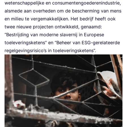
weten­schap­pe­lij­ke en con­su­men­ten­goe­de­ren­in­du­strie,
als­me­de aan over­he­den om de bescher­ming van mens
en mili­eu te ver­ge­mak­ke­lij­ken. Het bedrijf heeft ook
twee nieu­we pro­jec­ten ont­wik­keld, genaamd:
“
Bestrij­ding van moder­ne sla­ver­nij in Euro­pe­se
toe­le­ve­rings­ke­tens” en
“
Beheer van ESG-gere­la­teer­de
regel­ge­vings­ri­si­co’s in toeleveringsketens”.