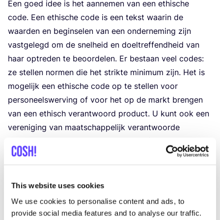
Een goed idee is het aan­ne­men van een ethi­sche
code. Een ethi­sche code is een tekst waar­in de
waar­den en begin­se­len van een onder­ne­ming zijn
vast­ge­legd om de snel­heid en doel­tref­fend­heid van
haar optre­den te beoor­de­len. Er bestaan veel codes:
ze stel­len nor­men die het strik­te mini­mum zijn. Het is
moge­lijk een ethi­sche code op te stel­len voor
per­so­neels­wer­ving of voor het op de markt bren­gen
van een ethisch ver­ant­woord pro­duct. U kunt ook een
ver­e­ni­ging van maat­schap­pe­lijk ver­ant­woor­de
onder­ne­min­gen oprich­ten. Het is van fun­da­men­teel
belang te weten of de gefor­ma­li­seer­de ver­bin­te­nis­sen
daad­wer­ke­lijk wor­den nagekomen.
4
. Oplei­ding van werknemers
This website uses cookies
Bedrij­ven moe­ten mana­gers en werk­ne­mers oplei­den,
We use cookies to personalise content and ads, to
zodat zij zelf risi­co’s kun­nen opspo­ren. In het geval
provide social media features and to analyse our traffic.