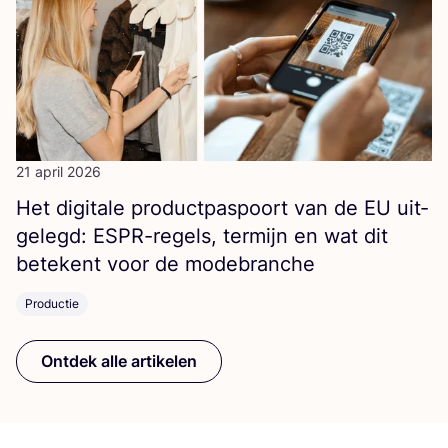
21 april 2026
Het digi­ta­le pro­duct­pas­poort van de
EU
uit­
ge­legd: ESPR-regels, ter­mijn en wat dit
bete­kent voor de modebranche
Productie
Ontdek alle artikelen