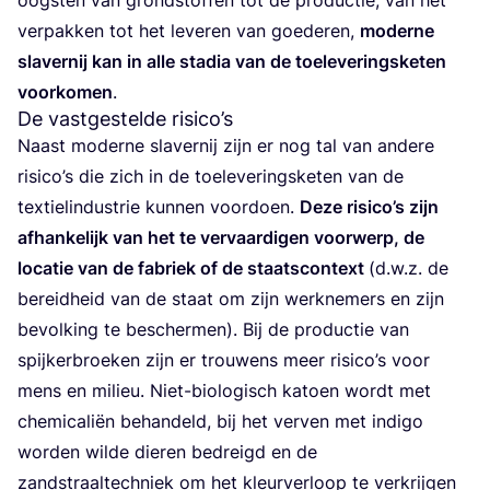
oog­sten van grond­stof­fen tot de pro­duc­tie, van het
ver­pak­ken tot het leve­ren van goe­de­ren,
moder­ne
sla­ver­nij kan in alle sta­dia van de toe­le­ve­rings­ke­ten
voor­ko­men
.
De vastgestelde risico’s
Naast moder­ne sla­ver­nij zijn er nog tal van ande­re
risi­co’s die zich in de toe­le­ve­rings­ke­ten van de
tex­tiel­in­du­strie kun­nen voor­doen.
Deze risi­co’s zijn
afhan­ke­lijk van het te ver­vaar­di­gen voor­werp, de
loca­tie van de fabriek of de staats­con­text
(d.w.z. de
bereid­heid van de staat om zijn werk­ne­mers en zijn
bevol­king te bescher­men). Bij de pro­duc­tie van
spij­ker­broe­ken zijn er trou­wens meer risi­co’s voor
mens en mili­eu. Niet-bio­lo­gisch katoen wordt met
che­mi­ca­li­ën behan­deld, bij het ver­ven met indi­go
wor­den wil­de die­ren bedreigd en de
zand­straal­tech­niek om het kleur­ver­loop te ver­krij­gen