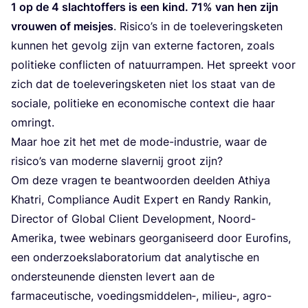
1
op de
4
slacht­of­fers is een kind.
71
% van hen zijn
vrou­wen of meis­jes
. Risi­co’s in de toe­le­ve­rings­ke­ten
kun­nen het gevolg zijn van exter­ne fac­to­ren, zoals
poli­tie­ke con­flic­ten of natuur­ram­pen. Het spreekt voor
zich dat de toe­le­ve­rings­ke­ten niet los staat van de
soci­a­le, poli­tie­ke en eco­no­mi­sche con­text die haar
omringt.
Maar hoe zit het met de mode-indu­strie, waar de
risi­co’s van moder­ne sla­ver­nij groot zijn?
Om deze vra­gen te beant­woor­den deel­den Athiya
Khat­ri, Com­pli­an­ce Audit Expert en Randy Ran­kin,
Direc­tor of Glo­bal Client Devel­op­ment, Noord-
Ame­ri­ka, twee webinars geor­ga­ni­seerd door Euro­fins,
een onder­zoeks­la­bo­ra­to­ri­um dat ana­ly­ti­sche en
onder­steu­nen­de dien­sten levert aan de
far­ma­ceu­ti­sche, voedingsmiddelen‑, milieu‑, agro-