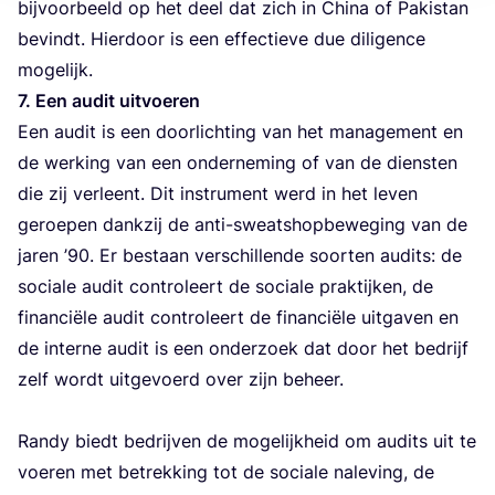
bij­voor­beeld op het deel dat zich in Chi­na of Pak­is­tan
bevindt. Hier­door is een effec­tie­ve due dili­gen­ce
mogelijk.
7
. Een audit uitvoeren
Een audit is een door­lich­ting van het mana­ge­ment en
de wer­king van een onder­ne­ming of van de dien­sten
die zij ver­leent. Dit instru­ment werd in het leven
geroe­pen dank­zij de anti-sweat­shop­be­we­ging van de
jaren
’
90
. Er bestaan ver­schil­len­de soor­ten audits: de
soci­a­le audit con­tro­leert de soci­a­le prak­tij­ken, de
finan­ci­ë­le audit con­tro­leert de finan­ci­ë­le uit­ga­ven en
de inter­ne audit is een onder­zoek dat door het bedrijf
zelf wordt uit­ge­voerd over zijn beheer.
Randy biedt bedrij­ven de moge­lijk­heid om audits uit te
voe­ren met betrek­king tot de soci­a­le nale­ving, de