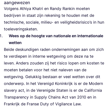
aangewezen
Vol­gens Athiya Khat­ri en Randy Ran­kin moe­ten
bedrij­ven in staat zijn reke­ning te hou­den met de
tech­ni­sche, soci­a­le, mili­eu- en vei­lig­heids­ri­si­co’s in hun
toeleveringsketen.
Wees op de hoog­te van nati­o­na­le en inter­na­ti­o­na­le
wetten
Bei­de des­kun­di­gen raden onder­ne­min­gen aan om zich
te ver­die­pen in inter­ne wet­ge­ving om deze na te
leven. Anders zou­den zij het risi­co lopen om kos­ten te
moe­ten beta­len voor het niet nale­ven van de
wet­ge­ving. Geluk­kig bestaan er veel wet­ten over dit
onder­werp. In het Ver­e­nigd Konink­rijk is er de Modern
sla­ve­ry act, in de Ver­e­nig­de Sta­ten is er de Cali­for­nia
Transpa­ren­cy in Sup­ply Chains Act van
2010
en in
Frank­rijk de Fran­se Duty of Vigi­lan­ce Law.