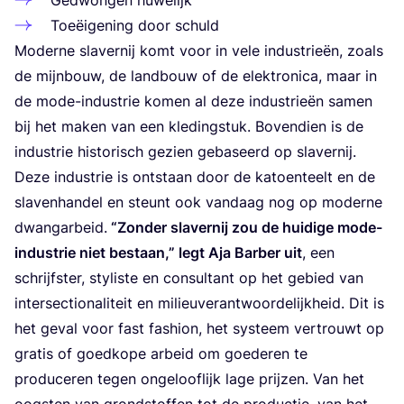
Gedwon­gen huwelijk
Toe­ëi­ge­ning door schuld
Moder­ne sla­ver­nij komt voor in vele indu­strie­ën, zoals
de mijn­bouw, de land­bouw of de elek­tro­ni­ca, maar in
de mode-indu­strie komen al deze indu­strie­ën samen
bij het maken van een kle­ding­stuk. Boven­dien is de
indu­strie his­to­risch gezien geba­seerd op sla­ver­nij.
Deze indu­strie is ont­staan door de katoen­teelt en de
sla­ven­han­del en steunt ook van­daag nog op moder­ne
dwang­ar­beid.
“
Zon­der sla­ver­nij zou de hui­di­ge mode-
indu­strie niet bestaan,” legt Aja Bar­ber uit
, een
schrijf­ster, sty­lis­te en con­sul­tant op het gebied van
inter­sec­ti­o­na­li­teit en mili­eu­ver­ant­woor­de­lijk­heid. Dit is
het geval voor fast fas­hi­on, het sys­teem ver­trouwt op
gra­tis of goed­ko­pe arbeid om goe­de­ren te
pro­du­ce­ren tegen onge­loof­lijk lage prij­zen. Van het