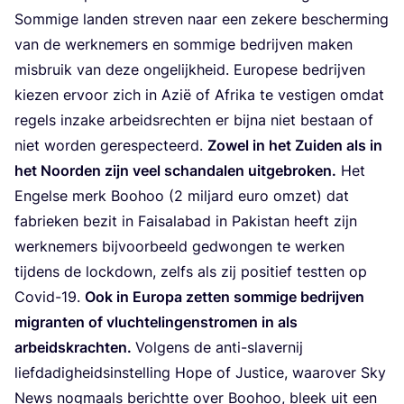
Som­mi­ge lan­den stre­ven naar een zeke­re bescher­ming
van de werk­ne­mers en som­mi­ge bedrij­ven maken
mis­bruik van deze onge­lijk­heid. Euro­pe­se bedrij­ven
kie­zen ervoor zich in Azië of Afri­ka te ves­ti­gen omdat
regels inza­ke arbeids­rech­ten er bij­na niet bestaan of
niet wor­den geres­pec­teerd.
Zowel in het Zui­den als in
het Noor­den zijn veel schan­da­len uit­ge­bro­ken.
Het
Engel­se merk Boohoo (
2
mil­jard euro omzet) dat
fabrie­ken bezit in Fai­sa­la­bad in Pak­is­tan heeft zijn
werk­ne­mers bij­voor­beeld gedwon­gen te wer­ken
tij­dens de lock­down, zelfs als zij posi­tief test­ten op
Covid-
19
.
Ook in Euro­pa zet­ten som­mi­ge bedrij­ven
migran­ten of vluch­te­lin­gen­stro­men in als
arbeids­krach­ten.
Vol­gens de anti-sla­ver­nij
lief­da­dig­heids­in­stel­ling Hope of Jus­ti­ce, waar­over Sky
News nog­maals bericht­te over Boohoo, bleek uit een