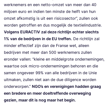
werk­ne­mers en een net­to-omzet van meer dan
40
mil­joen euro en indien ten min­ste de helft van hun
omzet afkom­stig is uit een risi­co­sec­tor”, zul­len ook
wor­den getrof­fen en dus moge­lijk de textielindustrie.
Vol­gens
EUR­AC­TIV
zal deze richt­lijn ech­ter slechts
1
% van de bedrij­ven in de
EU
tref­fen.
De richt­lijn zal
min­der effec­tief zijn dan de Fran­se wet, alleen
bedrij­ven met meer dan
500
werk­ne­mers zul­len
eron­der val­len:
“
klei­ne en mid­del­gro­te onder­ne­min­gen,
waar­toe ook micro-onder­ne­min­gen beho­ren en die
samen onge­veer
99
% van alle bedrij­ven in de Unie
uit­ma­ken, zul­len niet aan de due dili­gen­ce wor­den
onder­wor­pen.”
NGO’s en ver­e­ni­gin­gen had­den graag
een bre­de­re en meer doel­tref­fen­de over­we­ging
gezien, maar dit is nog maar het begin.