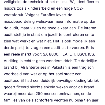
vei­lig­heid, de tech­niek of het mili­eu.
“
Wij iden­ti­fi­ce­ren
risi­co’s zoals kin­der­ar­beid en een hoge CO
2
-
voet­af­druk. Vol­gens Euro­fins levert de
risi­co­be­oor­de­ling wel­is­waar meer infor­ma­tie op dan
de audit, maar vul­len de twee elkaar aan. De inter­ne
audit stelt je in staat om jezelf te con­tro­le­ren en te
zien wat werkt en wat niet. Het is ook moge­lijk een
der­de par­tij te vra­gen een audit uit te voe­ren. Er is
een reë­le markt voor:
SA
8000
,
FLA
,
ETI
,
BSCI
,
ICS
.
Audi­ting is ech­ter geen won­der­mid­del:
“
De dode­lij­ke
brand bij Ali Enter­pri­ses in Pak­is­tan is een tra­gisch
voor­beeld van wat er op het spel staat: een
audit­be­drijf had een dui­de­lijk onvei­li­ge kle­ding­fa­briek
gecer­ti­fi­ceerd slechts enke­le weken voor de brand
waar­bij meer dan
250
men­sen omkwa­men, en de
fami­lies van de slacht­of­fers vech­ten nu bij­na tien jaar