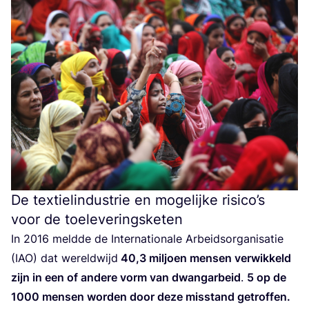
De textielindustrie en mogelijke risico’s
voor de toeleveringsketen
In
2016
meld­de de Inter­na­ti­o­na­le Arbeids­or­ga­ni­sa­tie
(
IAO
) dat wereld­wijd
40
,
3
mil­joen men­sen ver­wik­keld
zijn in een of ande­re vorm van dwang­ar­beid
.
5
op de
1000
men­sen wor­den door deze mis­stand getrof­fen.