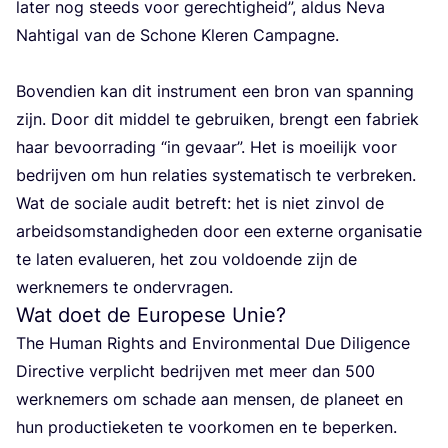
later nog steeds voor gerech­tig­heid”, aldus Neva
Nah­ti­gal van de Scho­ne Kle­ren Cam­pag­ne.
Boven­dien kan dit instru­ment een bron van span­ning
zijn. Door dit mid­del te gebrui­ken, brengt een fabriek
haar bevoor­ra­ding
“
in gevaar”. Het is moei­lijk voor
bedrij­ven om hun rela­ties sys­te­ma­tisch te ver­bre­ken.
Wat de soci­a­le audit betreft: het is niet zin­vol de
arbeids­om­stan­dig­he­den door een exter­ne orga­ni­sa­tie
te laten eva­lu­e­ren, het zou vol­doen­de zijn de
werk­ne­mers te ondervragen.
Wat doet de Europese Unie?
The Human Rights and Envi­ron­men­tal Due Dili­gen­ce
Direc­ti­ve ver­plicht bedrij­ven met meer dan
500
werk­ne­mers om scha­de aan men­sen, de pla­neet en
hun pro­duc­tie­ke­ten te voor­ko­men en te beper­ken.