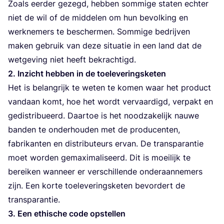
Zoals eer­der gezegd, heb­ben som­mi­ge sta­ten ech­ter
niet de wil of de mid­de­len om hun bevol­king en
werk­ne­mers te bescher­men. Som­mi­ge bedrij­ven
maken gebruik van deze situ­a­tie in een land dat de
wet­ge­ving niet heeft bekrachtigd.
2
. Inzicht heb­ben in de toeleveringsketen
Het is belang­rijk te weten te komen waar het pro­duct
van­daan komt, hoe het wordt ver­vaar­digd, ver­pakt en
gedis­tri­bu­eerd. Daar­toe is het nood­za­ke­lijk nau­we
ban­den te onder­hou­den met de pro­du­cen­ten,
fabri­kan­ten en dis­tri­bu­teurs ervan. De trans­pa­ran­tie
moet wor­den gemaxi­ma­li­seerd. Dit is moei­lijk te
berei­ken wan­neer er ver­schil­len­de onder­aan­ne­mers
zijn. Een kor­te toe­le­ve­rings­ke­ten bevor­dert de
transparantie.
3
. Een ethi­sche code opstellen