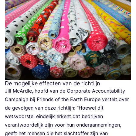
De mogelijke effecten van de richtlijn
Jill McArd­le, hoofd van de Cor­po­ra­te Accoun­ta­bi­li­ty
Cam­paign bij Friends of the Earth Euro­pe ver­telt over
de gevol­gen van deze richt­lijn:
“
Hoe­wel dit
wets­voor­stel ein­de­lijk erkent dat bedrij­ven
ver­ant­woor­de­lijk zijn voor hun onder­aan­ne­min­gen,
geeft het men­sen die het slacht­of­fer zijn van