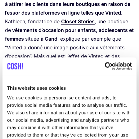
à atti­rer les clients dans leurs bou­tiques en rai­son de
l’es­sor des pla­te­formes en ligne telles que Vin­ted
.
Kath­leen, fon­da­trice de
Clo­set Sto­ries
, une bou­tique
de
vête­ments d’oc­ca­sion pour enfants, ado­les­cents et
femmes
située
à Gand
, explique par exemple que
“
Vin­ted a don­né une image posi­tive aux vête­ments
d’oc­ca­sion”. Mais quel est l’ef­fet de Vin­ted et des
autres ven­deurs en ligne de vête­ments d’oc­ca­sion ?
“
Moins de vête­ments (de qua­li­té) sont confiés aux
maga­sins phy­siques, car il est facile de les revendre
This website uses cookies
soi-même et d’ob­te­nir rapi­de­ment de l’argent. Cela
We use cookies to personalise content and ads, to
crée éga­le­ment l’i­mage que les vête­ments d’oc­ca­sion
provide social media features and to analyse our traffic.
doivent être ven­dus à bas prix, alors que les bou­tiques
We also share information about your use of our site with
qui sélec­tionnent leurs vête­ments à la main, par­fois
our social media, advertising and analytics partners who
même les réparent et les vendent en maga­sin, doivent
may combine it with other information that you’ve
pra­ti­quer des prix différents.
provided to them or that they’ve collected from your use