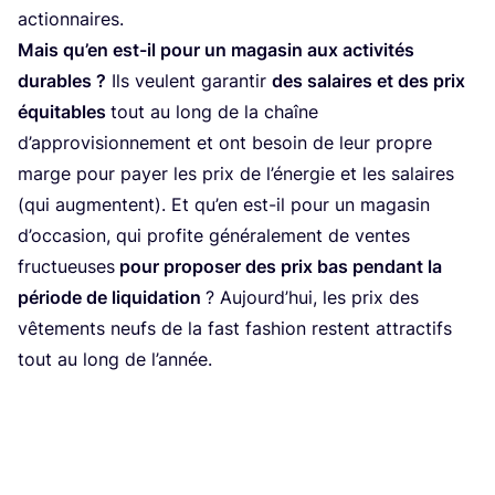
actionnaires.
Mais qu’en est-il pour un maga­sin aux acti­vi­tés
durables ?
Ils veulent garan­tir
des salaires et des prix
équi­tables
tout au long de la chaîne
d’ap­pro­vi­sion­ne­ment et ont besoin de leur propre
marge pour payer les prix de l’éner­gie et les salaires
(qui aug­mentent). Et qu’en est-il pour un maga­sin
d’oc­ca­sion, qui pro­fite géné­ra­le­ment de ventes
fruc­tueuses
pour pro­po­ser des prix bas pen­dant la
période de liqui­da­tion
? Aujourd’­hui, les prix des
vête­ments neufs de la fast fashion res­tent attrac­tifs
tout au long de l’année.