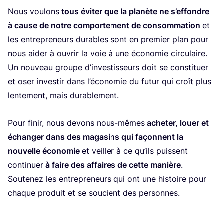
Nous vou­lons
tous évi­ter que la pla­nète ne s’ef­fondre
à cause de notre com­por­te­ment de consom­ma­tion
et
les entre­pre­neurs durables sont en pre­mier plan pour
nous aider à ouvrir la voie à une éco­no­mie circulaire.
Un nou­veau groupe d’in­ves­tis­seurs doit se consti­tuer
et oser inves­tir dans l’é­co­no­mie du futur qui croît plus
len­te­ment, mais durablement.
Pour finir, nous devons nous-mêmes
ache­ter, louer et
échan­ger dans des maga­sins qui façonnent la
nou­velle éco­no­mie
et veiller à ce qu’ils puissent
conti­nuer
à faire des affaires de cette manière
.
Sou­te­nez les entre­pre­neurs qui ont une his­toire pour
chaque pro­duit et se sou­cient des personnes.