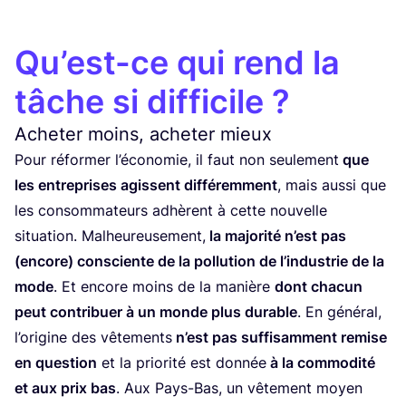
Qu’est-ce qui rend la
tâche si difficile ?
Acheter moins, acheter mieux
Pour réfor­mer l’é­co­no­mie, il faut non seule­ment
que
les entre­prises agissent dif­fé­rem­ment
, mais aus­si que
les consom­ma­teurs adhèrent à cette nou­velle
situa­tion. Mal­heu­reu­se­ment,
la majo­ri­té n’est pas
(encore) consciente de la pol­lu­tion de l’in­dus­trie de la
mode
. Et encore moins de la manière
dont cha­cun
peut contri­buer à un monde plus durable
. En géné­ral,
l’o­ri­gine des vête­ments
n’est pas suf­fi­sam­ment remise
en ques­tion
et la prio­ri­té est don­née
à la com­mo­di­té
et aux prix bas
. Aux Pays-Bas, un vête­ment moyen