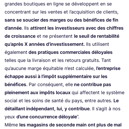
grandes bou­tiques en ligne se déve­loppent en se
concen­trant sur les ventes et l’ac­qui­si­tion de clients,
sans se sou­cier des marges ou des béné­fices de fin
d’an­née
. Ils
attirent les inves­tis­seurs avec des chiffres
de crois­sance
et ne pré­sentent
le seuil de ren­ta­bi­li­té
qu’a­près X années d’in­ves­tis­se­ment.
Ils uti­lisent
éga­le­ment
des pra­tiques com­mer­ciales déloyales
telles que la livrai­son et les retours gra­tuits. Tant
qu’au­cune marge équi­table n’est cal­cu­lée,
l’en­tre­prise
échappe aus­si à l’im­pôt sup­plé­men­taire sur les
béné­fices
. Par consé­quent, elle
ne contri­bue pas
plei­ne­ment aux impôts locaux
qui affectent le sys­tème
social et les soins de san­té du pays, entre autres.
Le
détaillant indé­pen­dant, lui, y contri­bue
. Il s’a­git à nos
yeux
d’une concur­rence déloyale
”.
Même
les maga­sins de seconde main ont plus de mal