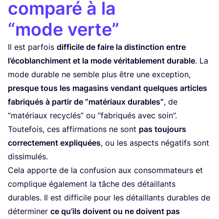
comparé à la
“
mode verte”
Il est par­fois
dif­fi­cile de faire la dis­tinc­tion entre
l’é­co­blan­chi­ment et la mode véri­ta­ble­ment durable
. La
mode durable ne semble plus être une excep­tion,
presque tous les maga­sins ven­dant quelques articles
fabri­qués à par­tir de
“
maté­riaux durables”
, de
“
maté­riaux recy­clés” ou
“
fabri­qués avec soin”.
Tou­te­fois, ces affir­ma­tions ne sont
pas tou­jours
cor­rec­te­ment expli­quées
, ou les aspects néga­tifs sont
dissimulés.
Cela apporte de la confu­sion aux consom­ma­teurs et
com­plique éga­le­ment la tâche des détaillants
durables. Il est dif­fi­cile pour les détaillants durables de
déter­mi­ner
ce qu’ils doivent ou ne doivent pas