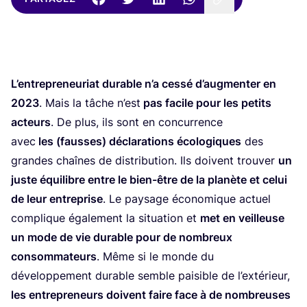
L’en­tre­pre­neu­riat durable n’a ces­sé d’augmenter en
2023
. Mais la tâche n’est
pas facile pour les petits
acteurs
. De plus, ils sont en concurrence
avec
les (fausses) décla­ra­tions éco­lo­giques
des
grandes chaînes de dis­tri­bu­tion. Ils doivent trou­ver
un
juste équi­libre entre le bien-être de la pla­nète et celui
de leur entre­prise
. Le pay­sage éco­no­mique actuel
com­plique éga­le­ment la situa­tion et
met en veilleuse
un mode de vie durable pour de nom­breux
consom­ma­teurs
. Même si le monde du
déve­lop­pe­ment durable semble pai­sible de l’ex­té­rieur,
les entre­pre­neurs doivent faire face à de nom­breuses