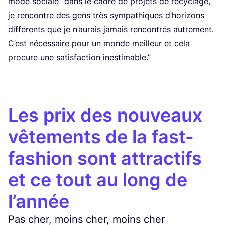
mode sociale” dans le cadre de pro­jets de recy­clage,
je ren­contre des gens très sym­pa­thiques d’ho­ri­zons
dif­fé­rents que je n’au­rais jamais ren­con­trés autre­ment.
C’est néces­saire pour un monde meilleur et cela
pro­cure une satis­fac­tion inestimable.”
Les prix des nouveaux
vêtements de la fast-
fashion sont attractifs
et ce tout au long de
l’année
Pas cher, moins cher, moins cher