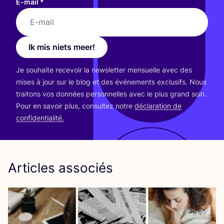
E-mail
*
Ik mis niets meer!
Je sou­haite rece­voir la news­let­ter men­suelle avec des
mises à jour sur le blog et des évé­ne­ments exclu­sifs. Nous
trai­tons vos don­nées per­son­nelles avec le plus grand soin.
Pour en savoir plus, consul­tez notre
décla­ra­tion de
confidentialité.
Articles associés