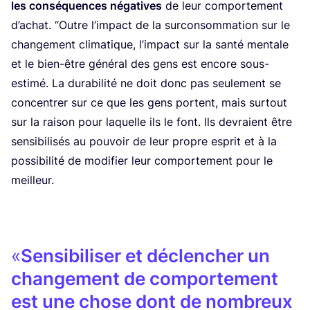
les consé­quences néga­tives
de leur com­por­te­ment
d’a­chat.
“
Outre l’im­pact de la sur­con­som­ma­tion sur le
chan­ge­ment cli­ma­tique, l’im­pact sur la san­té men­tale
et le bien-être géné­ral des gens est encore sous-
esti­mé. La dura­bi­li­té ne doit donc pas seule­ment se
concen­trer sur ce que les gens portent, mais sur­tout
sur la rai­son pour laquelle ils le font. Ils devraient être
sen­si­bi­li­sés au pou­voir de leur propre esprit et à la
pos­si­bi­li­té de modi­fier leur com­por­te­ment pour le
meilleur.
Sen­si­bi­li­ser et déclen­cher un
chan­ge­ment de com­por­te­ment
est une chose dont de nom­breux