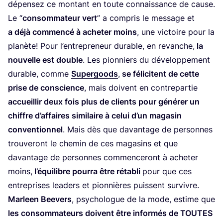
dépen­sez ce mon­tant en toute connais­sance de cause.
Le
“
consom­ma­teur vert
” a com­pris le mes­sage et
a déjà com­men­cé à ache­ter moins
, une vic­toire pour la
pla­nète! Pour l’en­tre­pre­neur durable, en revanche,
la
nou­velle est double
. Les pion­niers du déve­lop­pe­ment
durable, comme
Super­goods
,
se féli­citent de cette
prise de conscience
, mais doivent en contre­par­tie
accueillir deux fois plus de clients pour géné­rer un
chiffre d’af­faires simi­laire à celui d’un maga­sin
conven­tion­nel
. Mais dès que davan­tage de per­sonnes
trou­ve­ront le che­min de ces maga­sins et que
davan­tage de per­sonnes com­men­ce­ront à ache­ter
moins,
l’é­qui­libre pour­ra être réta­bli
pour que ces
entre­prises lea­ders et pion­nières puissent survivre.
Mar­leen Bee­vers
, psy­cho­logue de la mode, estime que
les consom­ma­teurs doivent être infor­més de
TOUTES