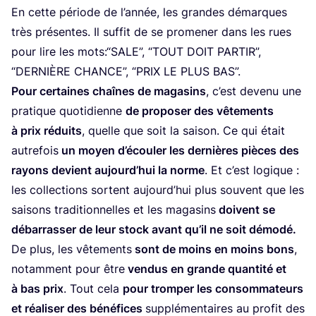
En cette période de l’an­née, les grandes démarques
très pré­sentes. Il suf­fit de se pro­me­ner dans les rues
pour lire les mots:“
SALE
”,
“
TOUT
DOIT
PAR­TIR
”,
“
DER­NIÈRE
CHANCE
”,
“
PRIX
LE
PLUS
BAS
”.
Pour cer­taines chaînes de maga­sins
, c’est deve­nu une
pra­tique quo­ti­dienne
de pro­po­ser des vête­ments
à prix réduits
, quelle que soit la sai­son. Ce qui était
autre­fois
un moyen d’é­cou­ler les der­nières pièces des
rayons devient aujourd’­hui la norme
. Et c’est logique :
les col­lec­tions sortent aujourd’­hui plus sou­vent que les
sai­sons tra­di­tion­nelles et les maga­sins
doivent se
débar­ras­ser de leur stock avant qu’il ne soit démo­dé.
De plus, les vête­ments
sont de moins en moins bons
,
notam­ment pour être
ven­dus en grande quan­ti­té et
à bas prix
. Tout cela
pour trom­per les consom­ma­teurs
et réa­li­ser des béné­fices
sup­plé­men­taires au pro­fit des