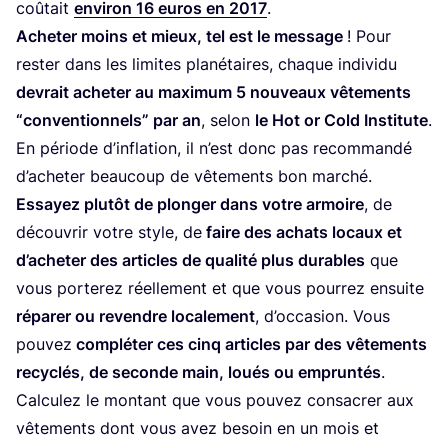
coû­tait
envi­ron
16
euros en
2017
.
Ache­ter moins et mieux, tel est le mes­sage
! Pour
res­ter dans les limites pla­né­taires, chaque indi­vi­du
devrait ache­ter au maxi­mum
5
nou­veaux vête­ments
“
conven­tion­nels” par an
, selon
le Hot or Cold Ins­ti­tute
.
En période d’in­fla­tion, il n’est donc pas recom­man­dé
d’a­che­ter beau­coup de vête­ments bon mar­ché.
Essayez plu­tôt de plon­ger dans votre armoire
, de
décou­vrir votre style, de
faire des achats locaux et
d’a­che­ter des articles de qua­li­té plus durables
que
vous por­te­rez réel­le­ment et que vous pour­rez ensuite
répa­rer ou revendre loca­le­ment
, d’oc­ca­sion. Vous
pou­vez
com­plé­ter ces cinq articles par des vête­ments
recy­clés, de seconde main, loués ou emprun­tés
.
Cal­cu­lez le mon­tant que vous pou­vez consa­crer aux
vête­ments dont vous avez besoin en un mois et