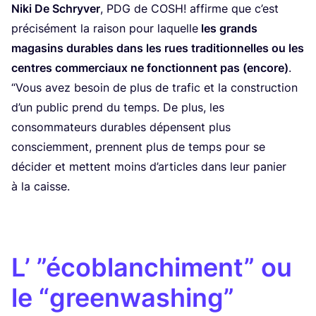
Niki De Schry­ver
,
PDG
de
COSH
! affirme que c’est
pré­ci­sé­ment la rai­son pour laquelle
les grands
maga­sins durables dans les rues tra­di­tion­nelles ou les
centres com­mer­ciaux ne fonc­tionnent pas (encore)
.
“
Vous avez besoin de plus de tra­fic et la construc­tion
d’un public prend du temps. De plus, les
consom­ma­teurs durables dépensent plus
consciem­ment, prennent plus de temps pour se
déci­der et mettent moins d’ar­ticles dans leur panier
à la caisse.
L’
”
écoblanchiment” ou
le
“
greenwashing”