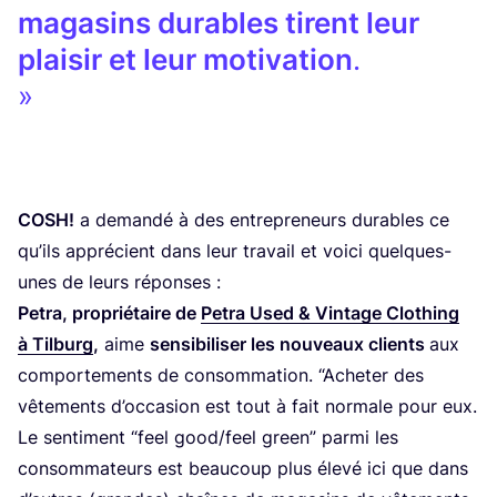
maga­sins durables tirent leur
plai­sir et leur moti­va­tion
.
COSH
!
a deman­dé à des entre­pre­neurs durables ce
qu’ils appré­cient dans leur tra­vail et voi­ci quelques-
unes de leurs réponses :
Petra, pro­prié­taire de
Petra Used
&
Vin­tage Clo­thing
à Til­burg
,
aime
sen­si­bi­li­ser les nou­veaux clients
aux
com­por­te­ments de consom­ma­tion.
“
Ache­ter des
vête­ments d’oc­ca­sion est tout à fait nor­male pour eux.
Le sen­ti­ment
“
feel good/​feel green” par­mi les
consom­ma­teurs est beau­coup plus éle­vé ici que dans