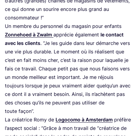
d’autres (grandes) chaînes de maga­sins de vête­ments,
ce qui donne un sou­rire encore plus grand au
consommateur !”
Un membre du per­son­nel du maga­sin pour enfants
Zon­ne­hoed à Zwalm
appré­cie éga­le­ment
le contact
avec les clients
.
“
Je les guide dans leur démarche vers
une vie plus durable. Le moment où ils réa­lisent que
c’est en fait moins cher, c’est la rai­son pour laquelle je
fais ce tra­vail. Chaque petit pas que nous fai­sons vers
un monde meilleur est impor­tant. Je me réjouis
tou­jours lorsque je peux vrai­ment aider quel­qu’un avec
ce dont il a vrai­ment besoin. Ain­si, ils n’a­chètent pas
des choses qu’ils ne peuvent pas uti­li­ser de
toute façon”.
La créa­trice Romy de
Logo­co­mo à Amster­dam
pré­fère
l’as­pect social :
“
Grâce à mon tra­vail de
“
créa­trice de