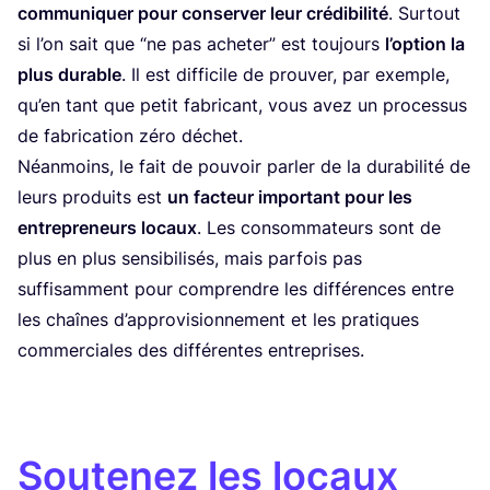
com­mu­ni­quer pour conser­ver leur cré­di­bi­li­té
. Sur­tout
si l’on sait que
“
ne pas ache­ter” est tou­jours
l’op­tion la
plus durable
. Il est dif­fi­cile de prou­ver, par exemple,
qu’en tant que petit fabri­cant, vous avez un pro­ces­sus
de fabri­ca­tion zéro déchet.
Néan­moins, le fait de pou­voir par­ler de la dura­bi­li­té de
leurs pro­duits est
un fac­teur impor­tant pour les
entre­pre­neurs locaux
. Les consom­ma­teurs sont de
plus en plus sen­si­bi­li­sés, mais par­fois pas
suf­fi­sam­ment pour com­prendre les dif­fé­rences entre
les chaînes d’ap­pro­vi­sion­ne­ment et les pra­tiques
com­mer­ciales des dif­fé­rentes entreprises.
Soutenez les locaux