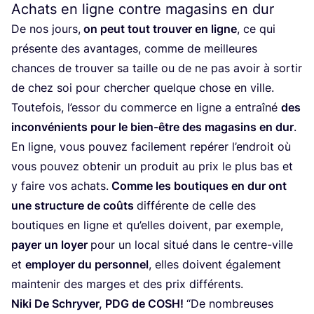
Achats en ligne contre magasins en dur
De nos jours,
on peut tout trou­ver en ligne
, ce qui
pré­sente des avan­tages, comme de meilleures
chances de trou­ver sa taille ou de ne pas avoir à sor­tir
de chez soi pour cher­cher quelque chose en ville.
Tou­te­fois, l’es­sor du com­merce en ligne a entraî­né
des
incon­vé­nients pour le bien-être des maga­sins en dur
.
En ligne, vous pou­vez faci­le­ment repé­rer l’en­droit où
vous pou­vez obte­nir un pro­duit au prix le plus bas et
y faire vos achats.
Comme les bou­tiques en dur ont
une struc­ture de coûts
dif­fé­rente de celle des
bou­tiques en ligne et qu’elles doivent, par exemple,
payer un loyer
pour un local situé dans le centre-ville
et
employer du per­son­nel
, elles doivent éga­le­ment
main­te­nir des marges et des prix différents.
Niki De Schry­ver,
PDG
de
COSH
!
“
De nom­breuses