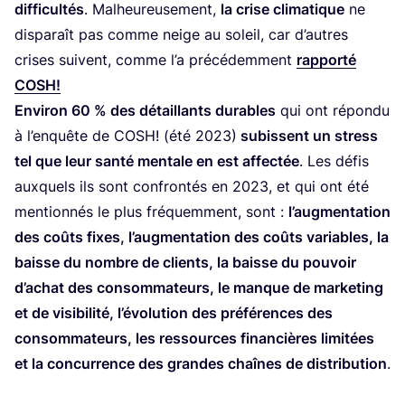
dif­fi­cul­tés
. Mal­heu­reu­se­ment,
la crise cli­ma­tique
ne
dis­pa­raît pas comme neige au soleil, car d’autres
crises suivent, comme l’a pré­cé­dem­ment
rap­por­té
COSH
!
Envi­ron
60
% des détaillants durables
qui ont répon­du
à l’en­quête de
COSH
! (été
2023
)
subissent un stress
tel que leur san­té men­tale en est affec­tée
. Les défis
aux­quels ils sont confron­tés en
2023
, et qui ont été
men­tion­nés le plus fré­quem­ment, sont :
l’aug­men­ta­tion
des coûts fixes, l’aug­men­ta­tion des coûts variables, la
baisse du nombre de clients, la baisse du pou­voir
d’a­chat des consom­ma­teurs, le manque de mar­ke­ting
et de visi­bi­li­té, l’é­vo­lu­tion des pré­fé­rences des
consom­ma­teurs, les res­sources finan­cières limi­tées
et la concur­rence des grandes chaînes de dis­tri­bu­tion
.