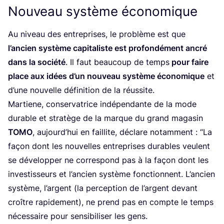
Nouveau système économique
Au niveau des entre­prises, le pro­blème est que
l’an­cien sys­tème capi­ta­liste est pro­fon­dé­ment ancré
dans la socié­té
. Il faut beau­coup de temps
pour faire
place aux idées d’un nou­veau sys­tème éco­no­mique
et
d’une nou­velle défi­ni­tion de la réussite.
Mar­tiene, conser­va­trice indé­pen­dante de la mode
durable et stra­tège de la marque du grand maga­sin
TOMO
, aujourd’­hui en faillite, déclare notam­ment :
“
La
façon dont les nou­velles entre­prises durables veulent
se déve­lop­per ne cor­res­pond pas à la façon dont les
inves­tis­seurs et l’an­cien sys­tème fonc­tionnent. L’an­cien
sys­tème, l’argent (la per­cep­tion de l’argent devant
croître rapi­de­ment), ne prend pas en compte le temps
néces­saire pour sen­si­bi­li­ser les gens.